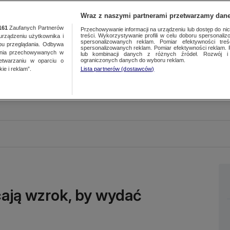
Wraz z naszymi partnerami przetwarzamy dane
161
Zaufanych Partnerów
Przechowywanie informacji na urządzeniu lub dostęp do nich.
treści. Wykorzystywanie profili w celu doboru spersonalizo
ządzeniu użytkownika i
spersonalizowanych reklam. Pomiar efektywności treś
bu przeglądania. Odbywa
spersonalizowanych reklam. Pomiar efektywności reklam. 
ania przechowywanych w
lub kombinacji danych z różnych źródeł. Rozwój i 
ograniczonych danych do wyboru reklam.
zetwarzaniu w oparciu o
ie i reklam”.
Lista partnerów (dostawców)
cają wzrok, by wydać