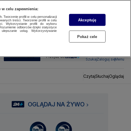
 w celu zapewnienia:
 Tworzenie profili w celu personalizacji
Akceptuję
wanych treści. Tworzenie profili w celu
ci. Wykorzystanie profili do wyboru
Rozumienie odbiorców dzięki statystyce
ulepszanie usług. Wykorzystywanie
Pokaż cele
SUBSKRYBUJ
Przejdź do
Szukaj
Zaloguj się
Menu
Czytaj
Słuchaj
Oglądaj
OGLĄDAJ NA ŻYWO