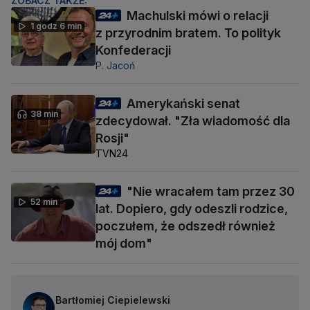
ZOBACZ TAKŻE:
Machulski mówi o relacji
1 godz 6 min
z przyrodnim bratem. To polityk
Konfederacji
P. Jacoń
Amerykański senat
38 min
zdecydował. "Zła wiadomość dla
Rosji"
TVN24
"Nie wracałem tam przez 30
52 min
lat. Dopiero, gdy odeszli rodzice,
poczułem, że odszedł również
mój dom"
Bartłomiej Ciepielewski