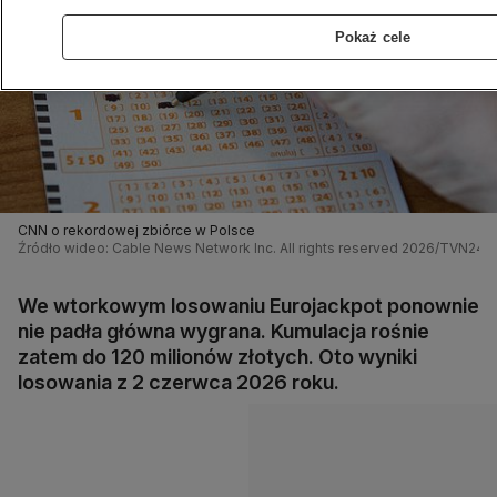
Pokaż cele
CNN o rekordowej zbiórce w Polsce
Źródło wideo: Cable News Network Inc. All rights reserved 2026/TVN24
We wtorkowym losowaniu Eurojackpot ponownie
nie padła główna wygrana. Kumulacja rośnie
zatem do 120 milionów złotych. Oto wyniki
losowania z 2 czerwca 2026 roku.