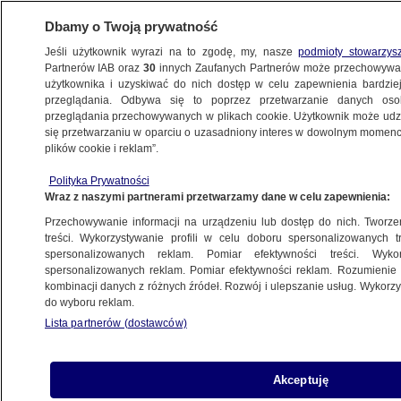
Dbamy o Twoją prywatność
Jeśli użytkownik wyrazi na to zgodę, my, nasze
podmioty stowarzys
Partnerów IAB oraz
30
innych Zaufanych Partnerów może przechowywa
BIZNES
użytkownika i uzyskiwać do nich dostęp w celu zapewnienia bardzi
przeglądania. Odbywa się to poprzez przetwarzanie danych os
przeglądania przechowywanych w plikach cookie. Użytkownik może udzie
Z KRAJU
się przetwarzaniu w oparciu o uzasadniony interes w dowolnym momencie
plików cookie i reklam”.
120 milionów złotych do wygrania
Polityka Prywatności
w Eurojackpot
Wraz z naszymi partnerami przetwarzamy dane w celu zapewnienia:
Przechowywanie informacji na urządzeniu lub dostęp do nich. Tworzeni
Oprac.
Bartłomiej Ciepielewski
treści. Wykorzystywanie profili w celu doboru spersonalizowanych tr
spersonalizowanych reklam. Pomiar efektywności treści. Wyko
2.06.2026, 21:46
spersonalizowanych reklam. Pomiar efektywności reklam. Rozumienie o
kombinacji danych z różnych źródeł. Rozwój i ulepszanie usług. Wykor
do wyboru reklam.
Posłuchaj artykułu
Czyta lektor AI
Lista partnerów (dostawców)
Akceptuję