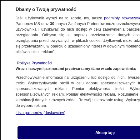
Dbamy o Twoją prywatność
Jeśli użytkownik wyrazi na to zgodę, my, nasze
podmioty stowarzys
Partnerów IAB oraz
30
innych Zaufanych Partnerów może przechowywa
użytkownika i uzyskiwać do nich dostęp w celu zapewnienia bardzi
przeglądania. Odbywa się to poprzez przetwarzanie danych os
przeglądania przechowywanych w plikach cookie. Użytkownik może udzie
POLSKA
się przetwarzaniu w oparciu o uzasadniony interes w dowolnym momencie
plików cookie i reklam”.
Rozwiązanie byłoby "nieszczęśliwe".
Polityka Prywatności
Rzecznik Porozumienia o "kontrowersji"
Wraz z naszymi partnerami przetwarzamy dane w celu zapewnienia:
w expose
Przechowywanie informacji na urządzeniu lub dostęp do nich. Tworzeni
treści. Wykorzystywanie profili w celu doboru spersonalizowanych tr
20.11.2019, 13:19
spersonalizowanych reklam. Pomiar efektywności treści. Wyko
spersonalizowanych reklam. Pomiar efektywności reklam. Rozumienie o
kombinacji danych z różnych źródeł. Rozwój i ulepszanie usług. Wykor
Udostępnij
do wyboru reklam.
Lista partnerów (dostawców)
Akceptuję