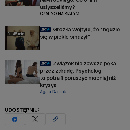
usłyszeliśmy?
CZARNO NA BIAŁYM
Groziła Wojtyle, że "będzie
45 min
się w piekle smażył"
Związek nie zawsze pęka
przez zdradę. Psycholog:
to potrafi poruszyć mocniej niż
kryzys
Agata Daniluk
UDOSTĘPNIJ: