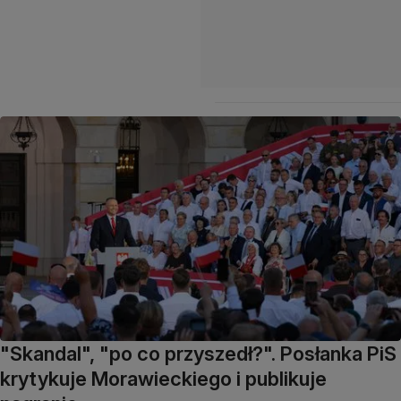
"Skandal", "po co przyszedł?". Posłanka PiS
krytykuje Morawieckiego i publikuje