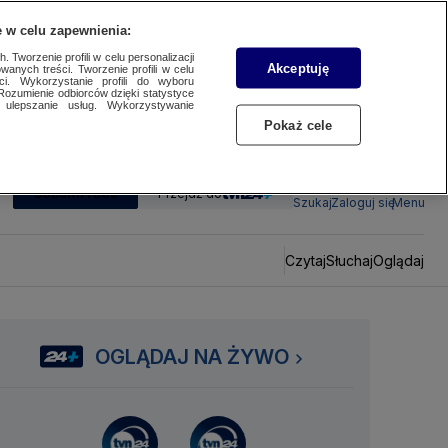
 w celu zapewnienia:
 Tworzenie profili w celu personalizacji
Akceptuję
wanych treści. Tworzenie profili w celu
ci. Wykorzystanie profili do wyboru
Rozumienie odbiorców dzięki statystyce
ulepszanie usług. Wykorzystywanie
Pokaż cele
SUBSKRYBUJ
Przejdź do
Szukaj
Zaloguj się
Menu
Czytaj
Słuchaj
Oglądaj
OGLĄDAJ NA ŻYWO