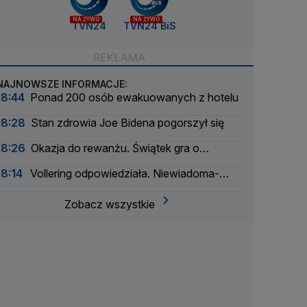
NA ŻYWO
NA ŻYWO
TVN24
TVN24 BiS
NAJNOWSZE INFORMACJE:
18:44
Ponad 200 osób ewakuowanych z hotelu
18:28
Stan zdrowia Joe Bidena pogorszył się
18:26
Okazja do rewanżu. Świątek gra o
ćwierćfinał
18:14
Vollering odpowiedziała. Niewiadoma-
Phinney straciła koszulkę liderki Tour de France
Zobacz wszystkie