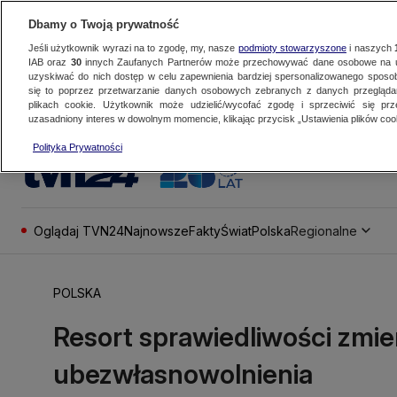
Dbamy o Twoją prywatność
Jeśli użytkownik wyrazi na to zgodę, my, nasze
podmioty stowarzyszone
i naszych
IAB oraz
30
innych Zaufanych Partnerów może przechowywać dane osobowe na ur
uzyskiwać do nich dostęp w celu zapewnienia bardziej spersonalizowanego sposo
się to poprzez przetwarzanie danych osobowych zebranych z danych przegląd
plikach cookie. Użytkownik może udzielić/wycofać zgodę i sprzeciwić się pr
uzasadniony interes w dowolnym momencie, klikając przycisk „Ustawienia plików cook
Polityka Prywatności
Oglądaj TVN24
Najnowsze
Fakty
Świat
Polska
Regionalne
POLSKA
Resort sprawiedliwości zmie
ubezwłasnowolnienia