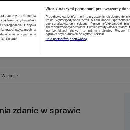
Wraz z naszymi partnerami przetwarzamy dane
161
Zaufanych Partnerów
Przechowywanie informacji na urządzeniu lub dostęp do nich.
treści. Wykorzystywanie profili w celu doboru spersonalizo
ządzeniu użytkownika i
spersonalizowanych reklam. Pomiar efektywności treś
bu przeglądania. Odbywa
spersonalizowanych reklam. Pomiar efektywności reklam. 
ania przechowywanych w
lub kombinacji danych z różnych źródeł. Rozwój i 
ograniczonych danych do wyboru reklam.
zetwarzaniu w oparciu o
ie i reklam”.
Lista partnerów (dostawców)
Więcej
nia zdanie w sprawie