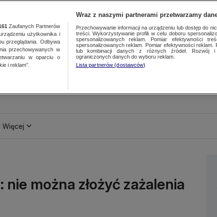
Wraz z naszymi partnerami przetwarzamy dane
161
Zaufanych Partnerów
Przechowywanie informacji na urządzeniu lub dostęp do nich.
treści. Wykorzystywanie profili w celu doboru spersonalizo
ządzeniu użytkownika i
spersonalizowanych reklam. Pomiar efektywności treś
bu przeglądania. Odbywa
spersonalizowanych reklam. Pomiar efektywności reklam. 
ania przechowywanych w
lub kombinacji danych z różnych źródeł. Rozwój i 
ograniczonych danych do wyboru reklam.
zetwarzaniu w oparciu o
ie i reklam”.
Lista partnerów (dostawców)
Więcej
 nie można złożyć zażalenia