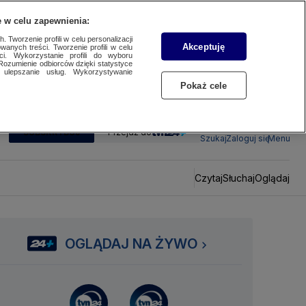
 w celu zapewnienia:
 Tworzenie profili w celu personalizacji
Akceptuję
wanych treści. Tworzenie profili w celu
ci. Wykorzystanie profili do wyboru
Rozumienie odbiorców dzięki statystyce
ulepszanie usług. Wykorzystywanie
Pokaż cele
SUBSKRYBUJ
Przejdź do
Szukaj
Zaloguj się
Menu
Czytaj
Słuchaj
Oglądaj
OGLĄDAJ NA ŻYWO