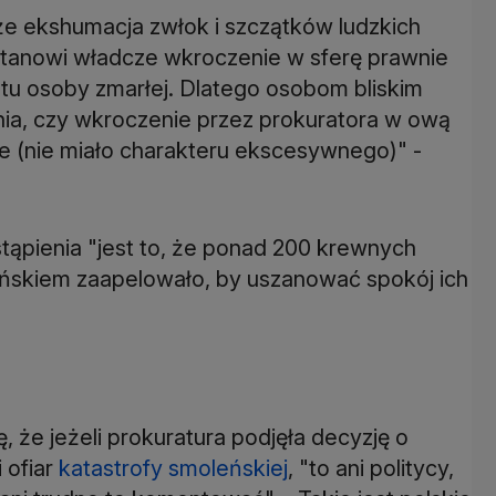
 że ekshumacja zwłok i szczątków ludzkich
tanowi władcze wkroczenie w sferę prawnie
ltu osoby zmarłej. Dlatego osobom bliskim
nia, czy wkroczenie przez prokuratora w ową
ie (nie miało charakteru ekscesywnego)" -
ąpienia "jest to, że ponad 200 krewnych
leńskiem zaapelowało, by uszanować spokój ich
 że jeżeli prokuratura podjęła decyzję o
 ofiar
katastrofy smoleńskiej
, "to ani politycy,