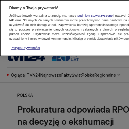
Dbamy o Twoją prywatność
Jeśli użytkownik wyrazi na to zgodę, my, nasze
podmioty stowarzyszone
i naszych
IAB oraz
30
innych Zaufanych Partnerów może przechowywać dane osobowe na ur
uzyskiwać do nich dostęp w celu zapewnienia bardziej spersonalizowanego sposo
się to poprzez przetwarzanie danych osobowych zebranych z danych przegląd
plikach cookie. Użytkownik może udzielić/wycofać zgodę i sprzeciwić się pr
uzasadniony interes w dowolnym momencie, klikając przycisk „Ustawienia plików cook
Polityka Prywatności
Oglądaj TVN24
Najnowsze
Fakty
Świat
Polska
Regionalne
POLSKA
Prokuratura odpowiada RPO:
na decyzję o ekshumacji