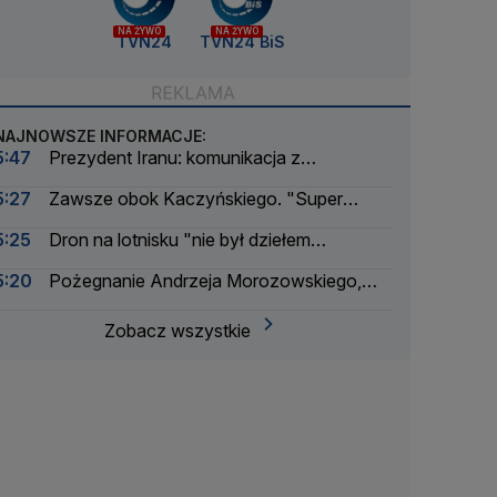
NA ŻYWO
NA ŻYWO
TVN24
TVN24 BiS
NAJNOWSZE INFORMACJE:
5:47
Prezydent Iranu: komunikacja z
najwyższym przywódcą "bardzo utrudniona"
5:27
Zawsze obok Kaczyńskiego. "Super
facet, tylko ma jedną wadę"
5:25
Dron na lotnisku "nie był dziełem
amatorów". Pierwsze ustalenia
5:20
Pożegnanie Andrzeja Morozowskiego,
upały w Polsce, alarm na lotnisku w Lipsku
Zobacz wszystkie