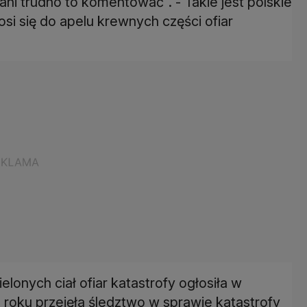
, ani trudno to komentować". - Takie jest polskie
si się do apelu krewnych części ofiar
lonych ciał ofiar katastrofy ogłosiła w
 roku przejęła śledztwo w sprawie katastrofy