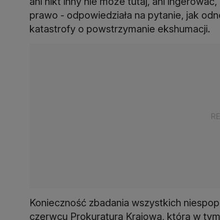
ani nikt inny nie może tutaj, ani ingerować
prawo - odpowiedziała na pytanie, jak odno
katastrofy o powstrzymanie ekshumacji.
Konieczność zbadania wszystkich niespopie
czerwcu Prokuratura Krajowa, która w tym