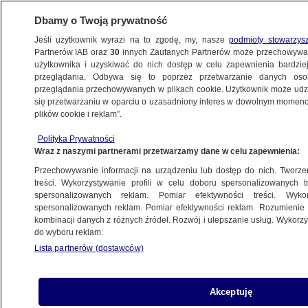
Dbamy o Twoją prywatność
Jeśli użytkownik wyrazi na to zgodę, my, nasze
podmioty stowarzys
Partnerów IAB oraz
30
innych Zaufanych Partnerów może przechowywa
użytkownika i uzyskiwać do nich dostęp w celu zapewnienia bardzi
przeglądania. Odbywa się to poprzez przetwarzanie danych os
przeglądania przechowywanych w plikach cookie. Użytkownik może udzie
POLSKA
się przetwarzaniu w oparciu o uzasadniony interes w dowolnym momencie
plików cookie i reklam”.
Premier o reformie sądownictwa:
Polityka Prywatności
nie wyszła za bardzo. Ziobro odpowiada
Wraz z naszymi partnerami przetwarzamy dane w celu zapewnienia:
Przechowywanie informacji na urządzeniu lub dostęp do nich. Tworzeni
17.05.2023, 10:21
Aktualizacja:
17.05.2023, 15:58
treści. Wykorzystywanie profili w celu doboru spersonalizowanych tr
spersonalizowanych reklam. Pomiar efektywności treści. Wyko
spersonalizowanych reklam. Pomiar efektywności reklam. Rozumienie o
Udostępnij
kombinacji danych z różnych źródeł. Rozwój i ulepszanie usług. Wykor
do wyboru reklam.
Lista partnerów (dostawców)
Akceptuję