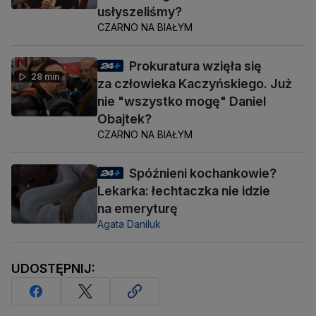
usłyszeliśmy?
CZARNO NA BIAŁYM
Prokuratura wzięła się
28 min
za człowieka Kaczyńskiego. Już
nie "wszystko mogę" Daniel
Obajtek?
CZARNO NA BIAŁYM
Spóźnieni kochankowie?
Lekarka: łechtaczka nie idzie
na emeryturę
Agata Daniluk
UDOSTĘPNIJ: