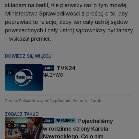
składam na barki, nie pierwszy raz o tym mówię,
Ministerstwa Sprawiedliwości z prośbą o to, aby
poprawiać te relacje, żeby ten cały ustrój sądów
powszechnych i cały ustrój sądowniczy był tańszy
- wskazał premier.
DOWIEDZ SIĘ WIĘCEJ:
TVN24
NA ŻYWO
Źródło: Polsat News, tvn24.pl
Autorka/Autor: ks / prpb
ZOBACZ TAKŻE:
Pojechaliśmy
PREMIERA
27 min
w rodzinne strony Karola
Nawrockiego. Co o nim