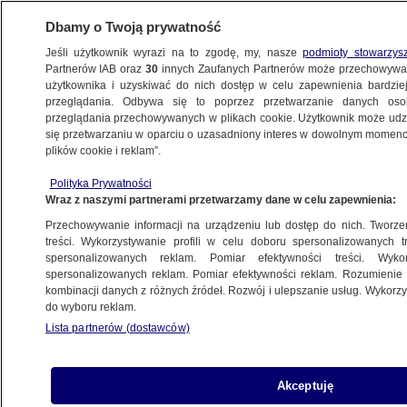
Dbamy o Twoją prywatność
Jeśli użytkownik wyrazi na to zgodę, my, nasze
podmioty stowarzys
Partnerów IAB oraz
30
innych Zaufanych Partnerów może przechowywa
użytkownika i uzyskiwać do nich dostęp w celu zapewnienia bardzi
przeglądania. Odbywa się to poprzez przetwarzanie danych os
przeglądania przechowywanych w plikach cookie. Użytkownik może udzie
POLSKA
się przetwarzaniu w oparciu o uzasadniony interes w dowolnym momencie
plików cookie i reklam”.
Morawiecki "chętnie zrzeknie się
Polityka Prywatności
immunitetu". Suski: ja bym tak nie zrobił
Wraz z naszymi partnerami przetwarzamy dane w celu zapewnienia:
Przechowywanie informacji na urządzeniu lub dostęp do nich. Tworzeni
17.01.2025, 14:05
treści. Wykorzystywanie profili w celu doboru spersonalizowanych tr
spersonalizowanych reklam. Pomiar efektywności treści. Wyko
spersonalizowanych reklam. Pomiar efektywności reklam. Rozumienie o
Udostępnij
kombinacji danych z różnych źródeł. Rozwój i ulepszanie usług. Wykor
do wyboru reklam.
Lista partnerów (dostawców)
Akceptuję