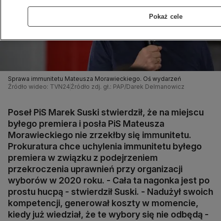
Pokaż cele
Sprawa immunitetu Mateusza Morawieckiego. Oś wydarzeń
Źródło wideo: TVN24
Źródło zdj. gł.: PAP/Darek Delmanowicz
Poseł PiS Marek Suski stwierdził, że na miejscu
byłego premiera i posła PiS Mateusza
Morawieckiego nie zrzekłby się immunitetu.
Prokuratura chce uchylenia immunitetu byłego
premiera w związku z podejrzeniem
przekroczenia uprawnień przy organizacji
wyborów w 2020 roku. - Cała ta nagonka jest po
prostu hucpą - stwierdził Suski. - Nadużył swoich
kompetencji, generował koszty w momencie,
kiedy już wiedział, że te wybory się nie odbędą -