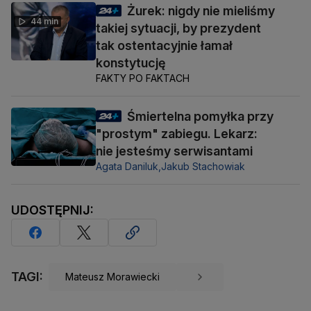
Żurek: nigdy nie mieliśmy
44 min
takiej sytuacji, by prezydent
tak ostentacyjnie łamał
konstytucję
FAKTY PO FAKTACH
Śmiertelna pomyłka przy
"prostym" zabiegu. Lekarz:
nie jesteśmy serwisantami
Agata Daniluk,
Jakub Stachowiak
UDOSTĘPNIJ:
TAGI:
Mateusz Morawiecki