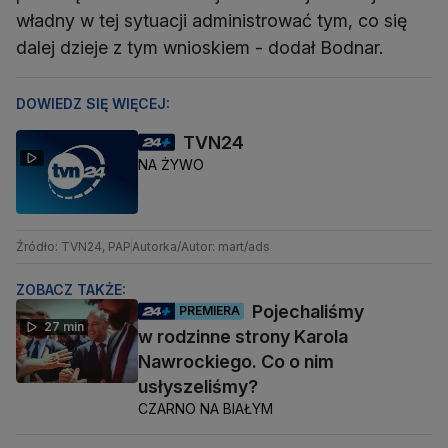
władny w tej sytuacji administrować tym, co się
dalej dzieje z tym wnioskiem - dodał Bodnar.
DOWIEDZ SIĘ WIĘCEJ:
TVN24
NA ŻYWO
Źródło: TVN24, PAP
Autorka/Autor: mart/ads
ZOBACZ TAKŻE:
Pojechaliśmy
PREMIERA
27 min
w rodzinne strony Karola
Nawrockiego. Co o nim
usłyszeliśmy?
CZARNO NA BIAŁYM