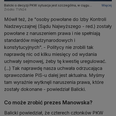
Balicki o decyzji PKW: sytuacja jest szczególna, w ciągu
Więcej
dwóch tygodni było dużo niestandardowych rzeczy
Źródło: TVN24
Mówił też, że "osoby powołane do Izby Kontroli
Nadzwyczajnej (Sądu Najwyższego - red.) zostały
powołane z naruszeniem prawa i nie spełniają
standardów międzynarodowych i
konstytucyjnych". - Politycy nie zrobili tak
naprawdę nic od kilku miesięcy od wydania
uchwały sejmowej, żeby tę kwestię uregulować.
(...) Tak naprawdę nasza uchwała odrzucająca
sprawozdanie PiS-u dalej jest aktualna. Myśmy
tam wyraźnie wytknęli naruszenia prawa, które
zostały dokonane - powiedział Balicki.
Co może zrobić prezes Manowska?
Balicki powiedział, że czterech członków PKW