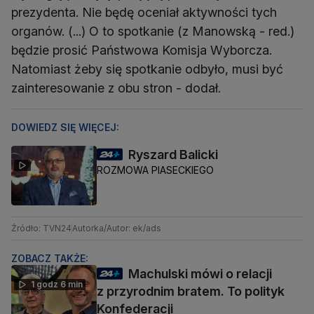
prezydenta. Nie będę oceniał aktywności tych
organów. (...) O to spotkanie (z Manowską - red.)
będzie prosić Państwowa Komisja Wyborcza.
Natomiast żeby się spotkanie odbyło, musi być
zainteresowanie z obu stron - dodał.
DOWIEDZ SIĘ WIĘCEJ:
Ryszard Balicki
ROZMOWA PIASECKIEGO
Źródło: TVN24
Autorka/Autor: ek/ads
ZOBACZ TAKŻE:
Machulski mówi o relacji
1 godz 6 min
z przyrodnim bratem. To polityk
Konfederacji