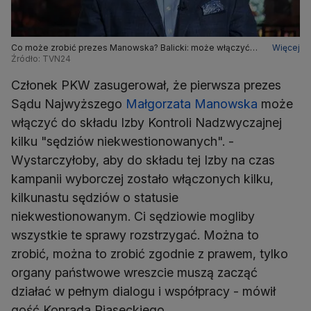
Co może zrobić prezes Manowska? Balicki: może włączyć
Więcej
do składu izby kilku sędziów niekwestionowanych
Źródło: TVN24
Członek PKW zasugerował, że pierwsza prezes
Sądu Najwyższego
Małgorzata Manowska
może
włączyć do składu Izby Kontroli Nadzwyczajnej
kilku "sędziów niekwestionowanych". -
Wystarczyłoby, aby do składu tej Izby na czas
kampanii wyborczej zostało włączonych kilku,
kilkunastu sędziów o statusie
niekwestionowanym. Ci sędziowie mogliby
wszystkie te sprawy rozstrzygać. Można to
zrobić, można to zrobić zgodnie z prawem, tylko
organy państwowe wreszcie muszą zacząć
działać w pełnym dialogu i współpracy - mówił
gość Konrada Piaseckiego.