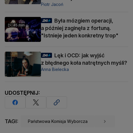
Piotr Jacoń
Była mózgiem operacji,
45 min
a później zaginęła z fortuną.
"Istnieje jeden konkretny trop"
Lęk i OCD: jak wyjść
z błędnego koła natrętnych myśli?
Anna Bielecka
UDOSTĘPNIJ:
TAGI:
Państwowa Komisja Wyborcza