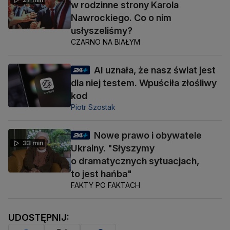
w rodzinne strony Karola
Nawrockiego. Co o nim
usłyszeliśmy?
CZARNO NA BIAŁYM
AI uznała, że nasz świat jest
dla niej testem. Wpuściła złośliwy
kod
Piotr Szostak
Nowe prawo i obywatele
33 min
Ukrainy. "Słyszymy
o dramatycznych sytuacjach,
to jest hańba"
FAKTY PO FAKTACH
UDOSTĘPNIJ: