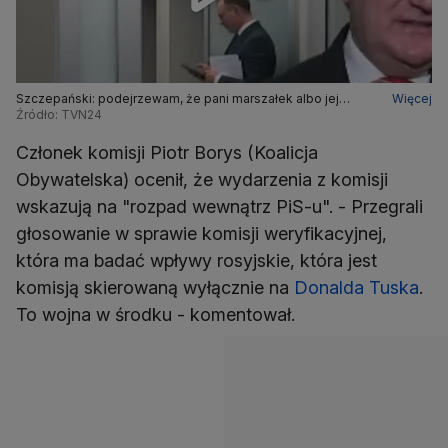
Szczepański: podejrzewam, że pani marszałek albo jej
Więcej
koledzy z PiS podejmą decyzję, że nie będą się bawić
Źródło: TVN24
zapałkami w postaci tej komisji
Członek komisji Piotr Borys (Koalicja
Obywatelska) ocenił, że wydarzenia z komisji
wskazują na "rozpad wewnątrz PiS-u". - Przegrali
głosowanie w sprawie komisji weryfikacyjnej,
która ma badać wpływy rosyjskie, która jest
komisją skierowaną wyłącznie na
Donalda Tuska
.
To wojna w środku - komentował.