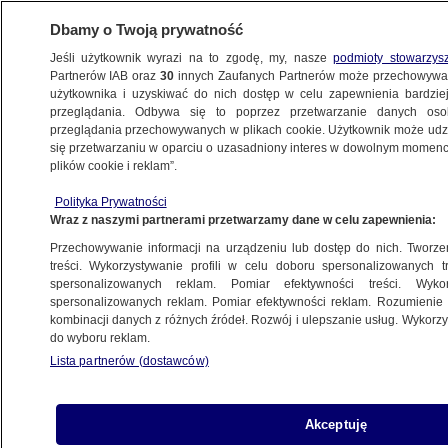
Dbamy o Twoją prywatność
Jeśli użytkownik wyrazi na to zgodę, my, nasze
podmioty stowarzys
Partnerów IAB oraz
30
innych Zaufanych Partnerów może przechowywa
użytkownika i uzyskiwać do nich dostęp w celu zapewnienia bardzi
przeglądania. Odbywa się to poprzez przetwarzanie danych os
przeglądania przechowywanych w plikach cookie. Użytkownik może udzie
POLSKA
się przetwarzaniu w oparciu o uzasadniony interes w dowolnym momencie
plików cookie i reklam”.
PiS ponownie przegrywa głosowanie
Polityka Prywatności
w sprawie projektu o komisji do spraw
Wraz z naszymi partnerami przetwarzamy dane w celu zapewnienia:
badania wpływów rosyjskich
Przechowywanie informacji na urządzeniu lub dostęp do nich. Tworzeni
treści. Wykorzystywanie profili w celu doboru spersonalizowanych tr
10.01.2023, 20:12
spersonalizowanych reklam. Pomiar efektywności treści. Wyko
spersonalizowanych reklam. Pomiar efektywności reklam. Rozumienie o
kombinacji danych z różnych źródeł. Rozwój i ulepszanie usług. Wykor
Udostępnij
do wyboru reklam.
Lista partnerów (dostawców)
Akceptuję