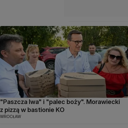
"Paszcza lwa" i "palec boży". Morawiecki
z pizzą w bastionie KO
WROCŁAW