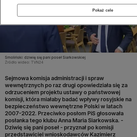
Pokaż cele
Smoliński: dziwię się pani poseł Siarkowskiej
Źródło wideo: TVN24
Sejmowa komisja administracji i spraw
wewnętrznych po raz drugi opowiedziała się za
odrzuceniem projektu ustawy o państwowej
komisji, która miałaby badać wpływy rosyjskie na
bezpieczeństwo wewnętrzne Polski w latach
2007-2022. Przeciwko posłom PiS głosowała
posłanka tego klubu Anna Maria Siarkowska. -
Dziwię się pani poseł - przyznał po komisji
przedstawiciel wnioskodawców Kazimierz