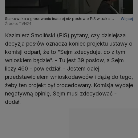
Siarkowska o głosowaniu inaczej niż posłowie PiS w trakcie
Więcej
posiedzenia komisji administracji i spraw wewnętrznych
Źródło: TVN24
Kazimierz Smoliński (PiS) pytany, czy dzisiejsza
decyzja posłów oznacza koniec projektu ustawy o
komisji odparł, że to "Sejm zdecyduje, co z tym
wnioskiem będzie". - Tu jest 39 posłów, a Sejm
liczy 460 - powiedział. - Jestem dalej
przedstawicielem wnioskodawców i dążę do tego,
żeby ten projekt był procedowany. Komisja wydaje
negatywną opinię, Sejm musi zdecydować -
dodał.