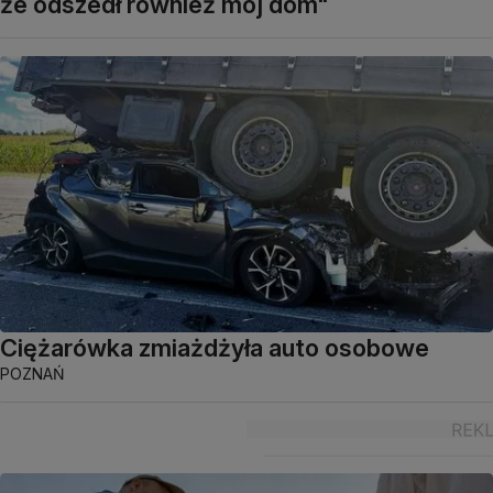
że odszedł również mój dom"
Ciężarówka zmiażdżyła auto osobowe
POZNAŃ