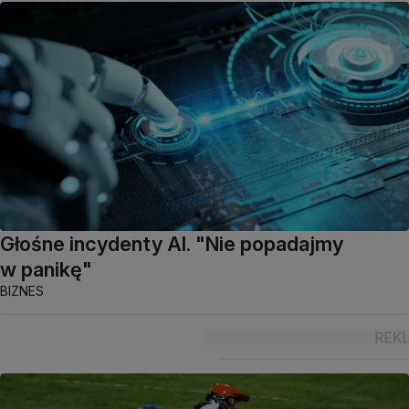
Głośne incydenty AI. "Nie popadajmy
w panikę"
BIZNES