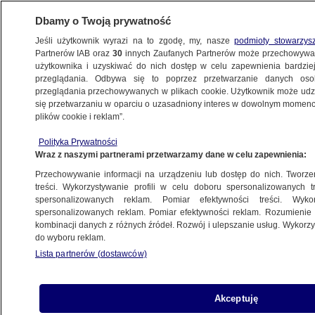
Dbamy o Twoją prywatność
Jeśli użytkownik wyrazi na to zgodę, my, nasze
podmioty stowarzys
Partnerów IAB oraz
30
innych Zaufanych Partnerów może przechowywa
użytkownika i uzyskiwać do nich dostęp w celu zapewnienia bardzi
przeglądania. Odbywa się to poprzez przetwarzanie danych os
przeglądania przechowywanych w plikach cookie. Użytkownik może udzie
POLSKA
się przetwarzaniu w oparciu o uzasadniony interes w dowolnym momencie
plików cookie i reklam”.
Prezydencki minister po decyzji Andrzeja
Polityka Prywatności
Dudy: pozwólmy na wszystkie rozmowy
Wraz z naszymi partnerami przetwarzamy dane w celu zapewnienia:
Przechowywanie informacji na urządzeniu lub dostęp do nich. Tworzeni
6.11.2023, 21:56
treści. Wykorzystywanie profili w celu doboru spersonalizowanych tr
spersonalizowanych reklam. Pomiar efektywności treści. Wyko
spersonalizowanych reklam. Pomiar efektywności reklam. Rozumienie o
Udostępnij
kombinacji danych z różnych źródeł. Rozwój i ulepszanie usług. Wykor
do wyboru reklam.
Lista partnerów (dostawców)
Akceptuję