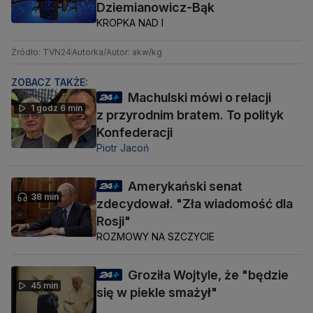
Dziemianowicz-Bąk
KROPKA NAD I
Źródło: TVN24
Autorka/Autor: akw/kg
ZOBACZ TAKŻE:
Machulski mówi o relacji
1 godz 6 min
z przyrodnim bratem. To polityk
Konfederacji
Piotr Jacoń
Amerykański senat
38 min
zdecydował. "Zła wiadomość dla
Rosji"
ROZMOWY NA SZCZYCIE
Groziła Wojtyle, że "będzie
45 min
się w piekle smażył"