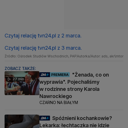
Czytaj relację tvn24.pl z 2 marca.
Czytaj relację tvn24.pl z 3 marca.
Źródło: Ośrodek Studiów Wschodnich, PAP
Autorka/Autor: ads, akr\mtom,
ZOBACZ TAKŻE:
"Żenada, co on
PREMIERA
27 min
wyprawia". Pojechaliśmy
w rodzinne strony Karola
Nawrockiego
CZARNO NA BIAŁYM
Spóźnieni kochankowie?
Lekarka: łechtaczka nie idzie