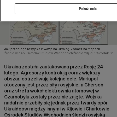
Pokaż cele
Jak przebiega rosyjska inwazja na Ukrainę. Zobacz na mapach
Źródło wideo: Ośrodek Studiów Wschodnich
Źródło zdj. gł.: Ośrodek St
Ukraina została zaatakowana przez Rosję 24
lutego. Agresorzy kontrolują coraz większy
obszar, ostrzeliwują kolejne cele. Mariupol
otoczony jest przez siły rosyjskie, a Chersoń
oraz strefa wokół elektrownia atomowej w
Czarnobylu zostały przez nie zajęte. Wojska
nadal nie przebiły się jednak przez twardy opór
Ukraińców między innymi w Kijowie i Charkowie.
Ośrodek Studiów Wschodnich śledzi rosyjską