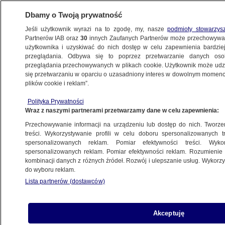
Dbamy o Twoją prywatność
Jeśli użytkownik wyrazi na to zgodę, my, nasze
podmioty stowarzys
Partnerów IAB oraz
30
innych Zaufanych Partnerów może przechowywa
użytkownika i uzyskiwać do nich dostęp w celu zapewnienia bardzi
przeglądania. Odbywa się to poprzez przetwarzanie danych os
przeglądania przechowywanych w plikach cookie. Użytkownik może udzie
POLSKA
się przetwarzaniu w oparciu o uzasadniony interes w dowolnym momencie
plików cookie i reklam”.
Jak przebiega rosyjska inwazja
Polityka Prywatności
na Ukrainę? Które miasta i regiony są
Wraz z naszymi partnerami przetwarzamy dane w celu zapewnienia:
zajęte przez Rosjan?
Przechowywanie informacji na urządzeniu lub dostęp do nich. Tworzeni
treści. Wykorzystywanie profili w celu doboru spersonalizowanych tr
3.03.2022, 15:45
spersonalizowanych reklam. Pomiar efektywności treści. Wyko
spersonalizowanych reklam. Pomiar efektywności reklam. Rozumienie o
kombinacji danych z różnych źródeł. Rozwój i ulepszanie usług. Wykor
Udostępnij
do wyboru reklam.
Lista partnerów (dostawców)
Akceptuję