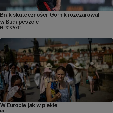
Brak skuteczności. Górnik rozczarował
w Budapeszcie
EUROSPORT
W Europie jak w piekle
METEO