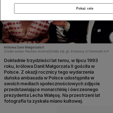
Pokaż cele
Królowa Danii Małgorzata II
Źródło wideo: Reuters Archive
Źródło zdj. gł.: Embassy of Denmark in Pol
Dokładnie trzydzieści lat temu, w lipcu 1993
roku, królowa Danii Małgorzata II gościła w
Polsce. Z okazji rocznicy tego wydarzenia
duńska ambasada w Polsce udostępniła w
swoich mediach społecznościowych zdjęcie
przedstawiające monarchinię i ówczesnego
prezydenta Lecha Wałęsę. Na przestrzeni lat
fotografia ta zyskała miano kultowej.