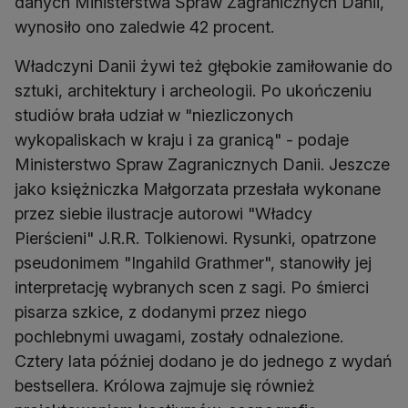
danych Ministerstwa Spraw Zagranicznych Danii,
wynosiło ono zaledwie 42 procent.
Władczyni Danii żywi też głębokie zamiłowanie do
sztuki, architektury i archeologii. Po ukończeniu
studiów brała udział w "niezliczonych
wykopaliskach w kraju i za granicą" - podaje
Ministerstwo Spraw Zagranicznych Danii. Jeszcze
jako księżniczka Małgorzata przesłała wykonane
przez siebie ilustracje autorowi "Władcy
Pierścieni" J.R.R. Tolkienowi. Rysunki, opatrzone
pseudonimem "Ingahild Grathmer", stanowiły jej
interpretację wybranych scen z sagi. Po śmierci
pisarza szkice, z dodanymi przez niego
pochlebnymi uwagami, zostały odnalezione.
Cztery lata później dodano je do jednego z wydań
bestsellera. Królowa zajmuje się również