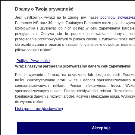
Dbamy o Twoją prywatność
Jeśli użytkownik wyrazi na to zgodę, my, nasze
podmioty stowarzys
Partnerów IAB oraz
30
innych Zaufanych Partnerów może przechowywa
użytkownika i uzyskiwać do nich dostęp w celu zapewnienia bardzi
przeglądania. Odbywa się to poprzez przetwarzanie danych os
przeglądania przechowywanych w plikach cookie. Użytkownik może udzie
POLSKA
się przetwarzaniu w oparciu o uzasadniony interes w dowolnym momencie
plików cookie i reklam”.
30 lat temu Małgorzata II odwiedziła
Polityka Prywatności
Polskę. Wtedy powstało wyjątkowe zdjęcie
Wraz z naszymi partnerami przetwarzamy dane w celu zapewnienia:
z Lechem Wałęsą
Przechowywanie informacji na urządzeniu lub dostęp do nich. Tworzeni
treści. Wykorzystywanie profili w celu doboru spersonalizowanych tr
6.07.2023, 14:25
spersonalizowanych reklam. Pomiar efektywności treści. Wyko
spersonalizowanych reklam. Pomiar efektywności reklam. Rozumienie o
kombinacji danych z różnych źródeł. Rozwój i ulepszanie usług. Wykor
Udostępnij
do wyboru reklam.
Lista partnerów (dostawców)
Akceptuję