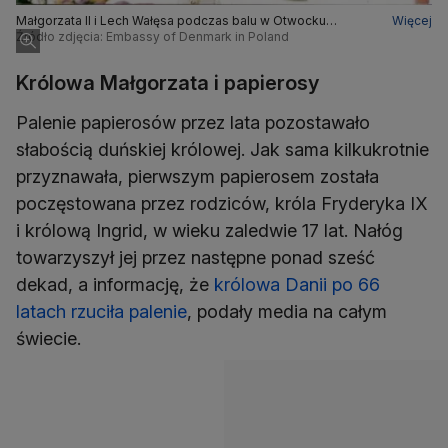
Małgorzata II i Lech Wałęsa podczas balu w Otwocku
Więcej
Wielkim, 06.07.1993 r.
Źródło zdjęcia: Embassy of Denmark in Poland
Królowa Małgorzata i papierosy
Palenie papierosów przez lata pozostawało
słabością duńskiej królowej. Jak sama kilkukrotnie
przyznawała, pierwszym papierosem została
poczęstowana przez rodziców, króla Fryderyka IX
i królową Ingrid, w wieku zaledwie 17 lat. Nałóg
towarzyszył jej przez następne ponad sześć
dekad, a informację, że
królowa Danii po 66
latach rzuciła palenie
, podały media na całym
świecie.