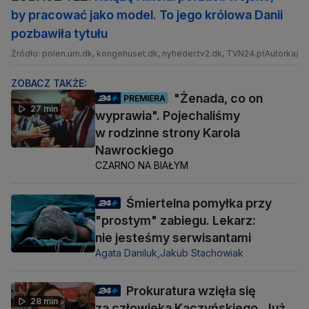
by pracować jako model. To jego królowa Danii
pozbawiła tytułu
Źródło: polen.um.dk, kongehuset.dk, nyheder.tv2.dk, TVN24.pl
Autorka/Au
ZOBACZ TAKŻE:
"Żenada, co on
PREMIERA
27 min
wyprawia". Pojechaliśmy
w rodzinne strony Karola
Nawrockiego
CZARNO NA BIAŁYM
Śmiertelna pomyłka przy
"prostym" zabiegu. Lekarz:
nie jesteśmy serwisantami
Agata Daniluk,
Jakub Stachowiak
Prokuratura wzięła się
28 min
za człowieka Kaczyńskiego. Już