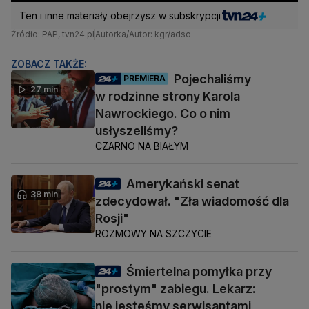
Ten i inne materiały obejrzysz w subskrypcji
Źródło: PAP, tvn24.pl
Autorka/Autor: kgr/adso
ZOBACZ TAKŻE:
Pojechaliśmy
PREMIERA
27 min
w rodzinne strony Karola
Nawrockiego. Co o nim
usłyszeliśmy?
CZARNO NA BIAŁYM
Amerykański senat
38 min
zdecydował. "Zła wiadomość dla
Rosji"
ROZMOWY NA SZCZYCIE
Śmiertelna pomyłka przy
"prostym" zabiegu. Lekarz:
nie jesteśmy serwisantami