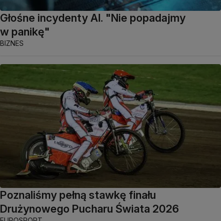
Głośne incydenty AI. "Nie popadajmy
w panikę"
BIZNES
Poznaliśmy pełną stawkę finału
Drużynowego Pucharu Świata 2026
EUROSPORT