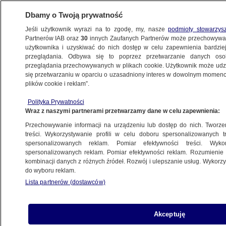
Dbamy o Twoją prywatność
Jeśli użytkownik wyrazi na to zgodę, my, nasze
podmioty stowarzys
Partnerów IAB oraz
30
innych Zaufanych Partnerów może przechowywa
użytkownika i uzyskiwać do nich dostęp w celu zapewnienia bardzi
przeglądania. Odbywa się to poprzez przetwarzanie danych os
przeglądania przechowywanych w plikach cookie. Użytkownik może udzie
POLSKA
się przetwarzaniu w oparciu o uzasadniony interes w dowolnym momencie
plików cookie i reklam”.
Pytania o pieniądze i dotacje z KPO.
Polityka Prywatności
Komisja Europejska "czeka na efekty"
Wraz z naszymi partnerami przetwarzamy dane w celu zapewnienia:
Przechowywanie informacji na urządzeniu lub dostęp do nich. Tworzeni
9.08.2025, 17:36
treści. Wykorzystywanie profili w celu doboru spersonalizowanych tr
spersonalizowanych reklam. Pomiar efektywności treści. Wyko
Posłuchaj artykułu
spersonalizowanych reklam. Pomiar efektywności reklam. Rozumienie o
Czyta lektor AI
kombinacji danych z różnych źródeł. Rozwój i ulepszanie usług. Wykor
do wyboru reklam.
Lista partnerów (dostawców)
Akceptuję