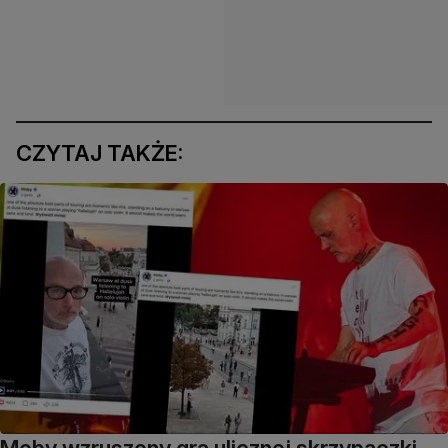
CZYTAJ TAKŻE:
Moby wzruszony grą ulicznej skrzypaczki