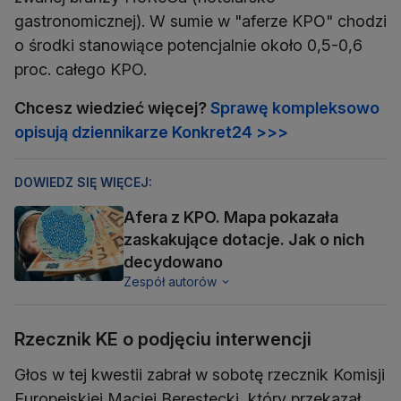
gastronomicznej). W sumie w "aferze KPO" chodzi
o środki stanowiące potencjalnie około 0,5-0,6
proc. całego KPO.
Chcesz wiedzieć więcej?
Sprawę kompleksowo
opisują dziennikarze Konkret24 >>>
DOWIEDZ SIĘ WIĘCEJ:
Afera z KPO. Mapa pokazała
zaskakujące dotacje. Jak o nich
decydowano
Zespół autorów
Rzecznik KE o podjęciu interwencji
Głos w tej kwestii zabrał w sobotę rzecznik Komisji
Europejskiej Maciej Berestecki, który przekazał,