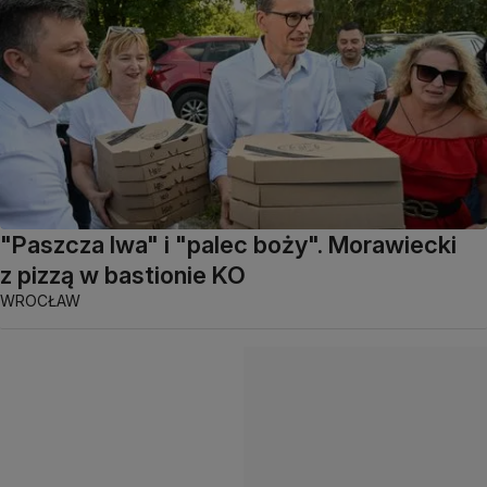
"Paszcza lwa" i "palec boży". Morawiecki
z pizzą w bastionie KO
WROCŁAW