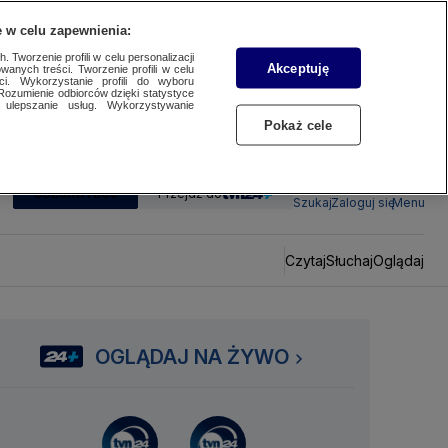
 w celu zapewnienia:
 Tworzenie profili w celu personalizacji
Akceptuję
wanych treści. Tworzenie profili w celu
ci. Wykorzystanie profili do wyboru
Rozumienie odbiorców dzięki statystyce
ulepszanie usług. Wykorzystywanie
Pokaż cele
SUBSKRYBUJ
Przejdź do
Szukaj
Zaloguj się
Menu
Czytaj
Słuchaj
Oglądaj
OGLĄDAJ NA ŻYWO