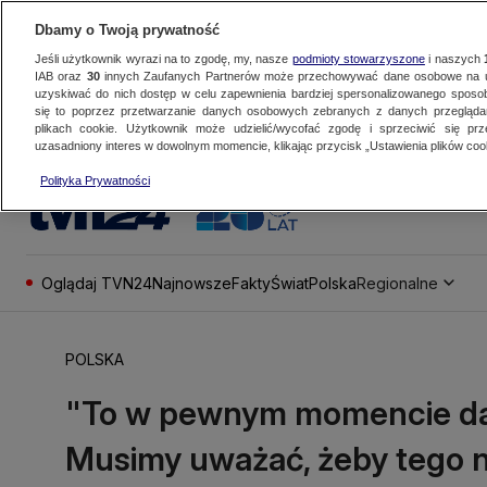
Dbamy o Twoją prywatność
Jeśli użytkownik wyrazi na to zgodę, my, nasze
podmioty stowarzyszone
i naszych
IAB oraz
30
innych Zaufanych Partnerów może przechowywać dane osobowe na ur
uzyskiwać do nich dostęp w celu zapewnienia bardziej spersonalizowanego sposo
się to poprzez przetwarzanie danych osobowych zebranych z danych przegląd
plikach cookie. Użytkownik może udzielić/wycofać zgodę i sprzeciwić się pr
uzasadniony interes w dowolnym momencie, klikając przycisk „Ustawienia plików cook
Polityka Prywatności
Oglądaj TVN24
Najnowsze
Fakty
Świat
Polska
Regionalne
POLSKA
"To w pewnym momencie da
Musimy uważać, żeby tego n