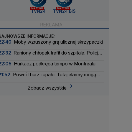
NA ŻYWO
NA ŻYWO
TVN24
TVN24 BiS
NAJNOWSZE INFORMACJE:
22:40
Moby wzruszony grą ulicznej skrzypaczki
22:32
Raniony chłopak trafił do szpitala. Policja
zatrzymała dwóch 16-latków
22:05
Hurkacz podkręca tempo w Montrealu
21:52
Powrót burz i upału. Tutaj alarmy mogą
mieć drugi stopień
Zobacz wszystkie