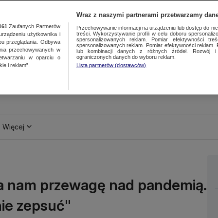
Wraz z naszymi partnerami przetwarzamy dane
161
Zaufanych Partnerów
Przechowywanie informacji na urządzeniu lub dostęp do nich.
treści. Wykorzystywanie profili w celu doboru spersonalizo
ządzeniu użytkownika i
spersonalizowanych reklam. Pomiar efektywności treś
bu przeglądania. Odbywa
spersonalizowanych reklam. Pomiar efektywności reklam. 
ania przechowywanych w
lub kombinacji danych z różnych źródeł. Rozwój i 
ograniczonych danych do wyboru reklam.
zetwarzaniu w oparciu o
ie i reklam”.
Lista partnerów (dostawców)
Więcej
 nam przewagę nad pandemią.
ie zepsuć"