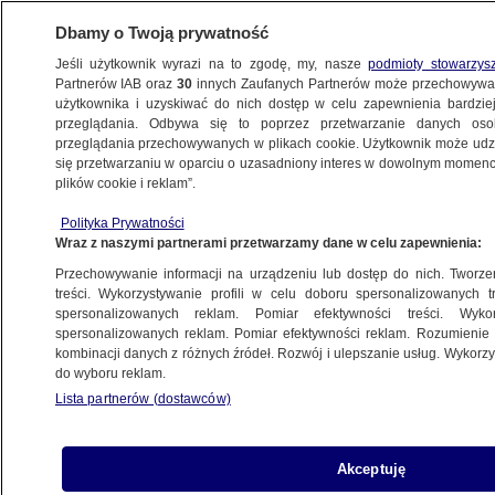
Dbamy o Twoją prywatność
Jeśli użytkownik wyrazi na to zgodę, my, nasze
podmioty stowarzys
Partnerów IAB oraz
30
innych Zaufanych Partnerów może przechowywa
użytkownika i uzyskiwać do nich dostęp w celu zapewnienia bardzi
przeglądania. Odbywa się to poprzez przetwarzanie danych os
przeglądania przechowywanych w plikach cookie. Użytkownik może udzie
WYBORY PREZYDENCKIE
się przetwarzaniu w oparciu o uzasadniony interes w dowolnym momencie
plików cookie i reklam”.
"Powinien być obłożony infamią", "bez
Polityka Prywatności
kręgosłupa", "terroryzuje ludzi". Kandydaci
Wraz z naszymi partnerami przetwarzamy dane w celu zapewnienia:
reagują na słowa Brauna
Przechowywanie informacji na urządzeniu lub dostęp do nich. Tworzeni
treści. Wykorzystywanie profili w celu doboru spersonalizowanych tr
1.05.2025, 15:21
spersonalizowanych reklam. Pomiar efektywności treści. Wyko
spersonalizowanych reklam. Pomiar efektywności reklam. Rozumienie o
kombinacji danych z różnych źródeł. Rozwój i ulepszanie usług. Wykor
Posłuchaj artykułu
do wyboru reklam.
Czyta lektor AI
Lista partnerów (dostawców)
Akceptuję