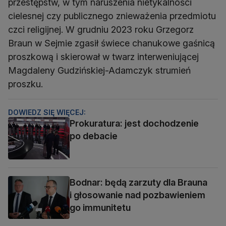
przestępstw, w tym naruszenia nietykalności
cielesnej czy publicznego znieważenia przedmiotu
czci religijnej. W grudniu 2023 roku Grzegorz
Braun w Sejmie zgasił świece chanukowe gaśnicą
proszkową i skierował w twarz interweniującej
Magdaleny Gudzińskiej-Adamczyk strumień
proszku.
DOWIEDZ SIĘ WIĘCEJ:
Prokuratura: jest dochodzenie
po debacie
Bodnar: będą zarzuty dla Brauna
i głosowanie nad pozbawieniem
go immunitetu