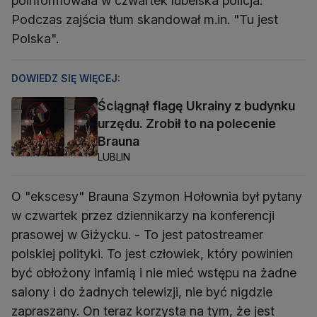
poinformowała w czwartek lubelska policja.
Podczas zajścia tłum skandował m.in. "Tu jest
Polska".
DOWIEDZ SIĘ WIĘCEJ:
Ściągnął flagę Ukrainy z budynku
urzędu. Zrobił to na polecenie
Brauna
LUBLIN
O "ekscesy" Brauna Szymon Hołownia był pytany
w czwartek przez dziennikarzy na konferencji
prasowej w Giżycku. - To jest patostreamer
polskiej polityki. To jest człowiek, który powinien
być obłożony infamią i nie mieć wstępu na żadne
salony i do żadnych telewizji, nie być nigdzie
zapraszany. On teraz korzysta na tym, że jest