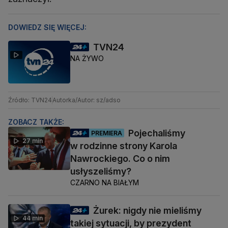
DOWIEDZ SIĘ WIĘCEJ:
TVN24
NA ŻYWO
Źródło: TVN24
Autorka/Autor: sz/adso
ZOBACZ TAKŻE:
Pojechaliśmy
PREMIERA
27 min
w rodzinne strony Karola
Nawrockiego. Co o nim
usłyszeliśmy?
CZARNO NA BIAŁYM
Żurek: nigdy nie mieliśmy
44 min
takiej sytuacji, by prezydent