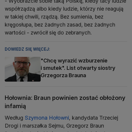
- Wyobraźcie sobie taką Polskę, kiedy tacy ludzie
współrządzą albo kiedy ludzie, którzy nie reagują
w takiej chwili, rządzą. Bez sumienia, bez
kręgosłupa, bez żadnych zasad, bez żadnych
wartości - zwrócił się do zebranych.
DOWIEDZ SIĘ WIĘCEJ:
"Chcę wyrazić wzburzenie
i smutek". List otwarty siostry
Grzegorza Brauna
Hołownia: Braun powinien zostać obłożony
infamią
Według
Szymona Hołowni
, kandydata Trzeciej
Drogi i marszałka Sejmu, Grzegorz Braun