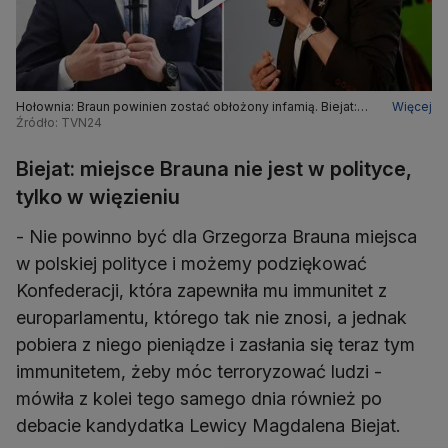
Hołownia: Braun powinien zostać obłożony infamią. Biejat:
Więcej
miejsce Brauna jest w więzieniu, a nie polityce
Źródło: TVN24
Biejat: miejsce Brauna nie jest w polityce,
tylko w więzieniu
- Nie powinno być dla Grzegorza Brauna miejsca
w polskiej polityce i możemy podziękować
Konfederacji, która zapewniła mu immunitet z
europarlamentu, którego tak nie znosi, a jednak
pobiera z niego pieniądze i zasłania się teraz tym
immunitetem, żeby móc terroryzować ludzi -
mówiła z kolei tego samego dnia również po
debacie kandydatka Lewicy Magdalena Biejat.