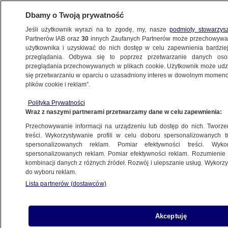
Dbamy o Twoją prywatność
Jeśli użytkownik wyrazi na to zgodę, my, nasze
podmioty stowarzys
Partnerów IAB oraz
30
innych Zaufanych Partnerów może przechowywa
użytkownika i uzyskiwać do nich dostęp w celu zapewnienia bardzi
przeglądania. Odbywa się to poprzez przetwarzanie danych os
przeglądania przechowywanych w plikach cookie. Użytkownik może udzie
POLSKA
się przetwarzaniu w oparciu o uzasadniony interes w dowolnym momencie
plików cookie i reklam”.
Polscy biskupi wybiorą się do Watykanu.
Polityka Prywatności
Przedstawią papieżowi sprawozdania
Wraz z naszymi partnerami przetwarzamy dane w celu zapewnienia:
Przechowywanie informacji na urządzeniu lub dostęp do nich. Tworzeni
15.05.2021, 07:32
treści. Wykorzystywanie profili w celu doboru spersonalizowanych tr
spersonalizowanych reklam. Pomiar efektywności treści. Wyko
spersonalizowanych reklam. Pomiar efektywności reklam. Rozumienie o
Udostępnij
kombinacji danych z różnych źródeł. Rozwój i ulepszanie usług. Wykor
do wyboru reklam.
Na przełomie września i października biskupi
Lista partnerów (dostawców)
polscy udadzą się do Watykanu z wizytą "ad
limina Apostolorum" - poinformowało biuro
prasowe Konferencji Episkopatu Polski.
Akceptuję
Duchowni odbędą pielgrzymkę do grobów