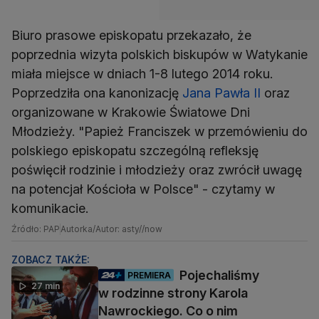
Biuro prasowe episkopatu przekazało, że
poprzednia wizyta polskich biskupów w Watykanie
miała miejsce w dniach 1-8 lutego 2014 roku.
Poprzedziła ona kanonizację
Jana Pawła II
oraz
organizowane w Krakowie Światowe Dni
Młodzieży. "Papież Franciszek w przemówieniu do
polskiego episkopatu szczególną refleksję
poświęcił rodzinie i młodzieży oraz zwrócił uwagę
na potencjał Kościoła w Polsce" - czytamy w
komunikacie.
Źródło: PAP
Autorka/Autor: asty//now
ZOBACZ TAKŻE:
Pojechaliśmy
PREMIERA
27 min
w rodzinne strony Karola
Nawrockiego. Co o nim