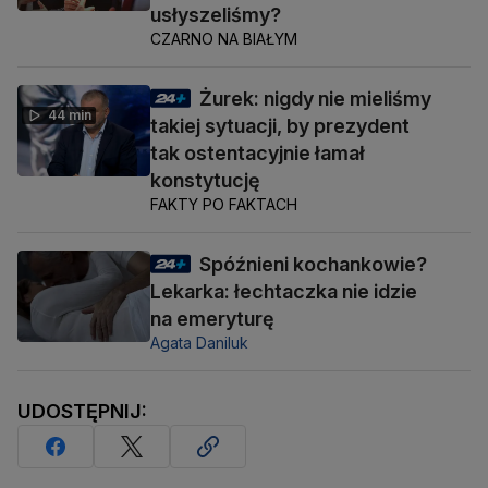
usłyszeliśmy?
CZARNO NA BIAŁYM
Żurek: nigdy nie mieliśmy
44 min
takiej sytuacji, by prezydent
tak ostentacyjnie łamał
konstytucję
FAKTY PO FAKTACH
Spóźnieni kochankowie?
Lekarka: łechtaczka nie idzie
na emeryturę
Agata Daniluk
UDOSTĘPNIJ: