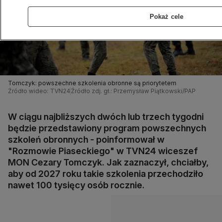
Pokaż cele
Tomczyk: powszechne szkolenia obronne są priorytetem
Źródło wideo: TVN24
Źródło zdj. gł.: Przemysław Piątkowski/PAP
W ciągu najbliższych dwóch lub trzech tygodni
będzie przedstawiony program powszechnych
szkoleń obronnych - poinformował w
"Rozmowie Piaseckiego" w TVN24 wiceszef
MON Cezary Tomczyk. Jak zaznaczył, chciałby,
aby od 2027 roku takie szkolenia przechodziło
nawet 100 tysięcy osób rocznie.