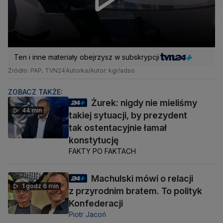
Ten i inne materiały obejrzysz w subskrypcji
Źródło: PAP, TVN24
Autorka/Autor: kgr/adso
ZOBACZ TAKŻE:
Żurek: nigdy nie mieliśmy
44 min
takiej sytuacji, by prezydent
tak ostentacyjnie łamał
konstytucję
FAKTY PO FAKTACH
Machulski mówi o relacji
1 godz 6 min
z przyrodnim bratem. To polityk
Konfederacji
Piotr Jacoń