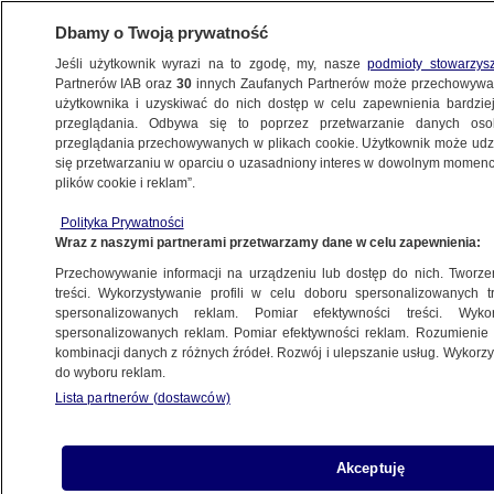
Dbamy o Twoją prywatność
Jeśli użytkownik wyrazi na to zgodę, my, nasze
podmioty stowarzys
Partnerów IAB oraz
30
innych Zaufanych Partnerów może przechowywa
użytkownika i uzyskiwać do nich dostęp w celu zapewnienia bardzi
przeglądania. Odbywa się to poprzez przetwarzanie danych os
przeglądania przechowywanych w plikach cookie. Użytkownik może udzie
POLSKA
się przetwarzaniu w oparciu o uzasadniony interes w dowolnym momencie
plików cookie i reklam”.
Powszechne szkolenia obronne. Wiceszef
Polityka Prywatności
MON o szczegółach
Wraz z naszymi partnerami przetwarzamy dane w celu zapewnienia:
Przechowywanie informacji na urządzeniu lub dostęp do nich. Tworzeni
8.10.2025, 09:16
treści. Wykorzystywanie profili w celu doboru spersonalizowanych tr
spersonalizowanych reklam. Pomiar efektywności treści. Wyko
Posłuchaj artykułu
spersonalizowanych reklam. Pomiar efektywności reklam. Rozumienie o
Czyta lektor AI
kombinacji danych z różnych źródeł. Rozwój i ulepszanie usług. Wykor
do wyboru reklam.
Lista partnerów (dostawców)
Akceptuję