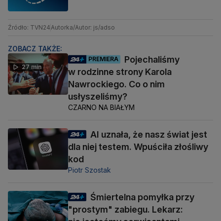
Źródło: TVN24
Autorka/Autor: js/adso
ZOBACZ TAKŻE:
Pojechaliśmy
PREMIERA
27 min
w rodzinne strony Karola
Nawrockiego. Co o nim
usłyszeliśmy?
CZARNO NA BIAŁYM
AI uznała, że nasz świat jest
dla niej testem. Wpuściła złośliwy
kod
Piotr Szostak
Śmiertelna pomyłka przy
"prostym" zabiegu. Lekarz: