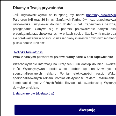
Dbamy o Twoją prywatność
Jeśli użytkownik wyrazi na to zgodę, my, nasze
podmioty stowarzys
Partnerów IAB oraz
30
innych Zaufanych Partnerów może przechowywa
użytkownika i uzyskiwać do nich dostęp w celu zapewnienia bardzi
przeglądania. Odbywa się to poprzez przetwarzanie danych os
przeglądania przechowywanych w plikach cookie. Użytkownik może udzie
POLSKA
się przetwarzaniu w oparciu o uzasadniony interes w dowolnym momencie
plików cookie i reklam”.
Zapowiedź "największego tego typu
Polityka Prywatności
festiwalu w naszej części Europy"
Wraz z naszymi partnerami przetwarzamy dane w celu zapewnienia:
i pierwszy gość specjalny
Przechowywanie informacji na urządzeniu lub dostęp do nich. Tworzeni
treści. Wykorzystywanie profili w celu doboru spersonalizowanych tr
14.06.2024, 10:27
spersonalizowanych reklam. Pomiar efektywności treści. Wyko
spersonalizowanych reklam. Pomiar efektywności reklam. Rozumienie o
kombinacji danych z różnych źródeł. Rozwój i ulepszanie usług. Wykor
Udostępnij
do wyboru reklam.
Lista partnerów (dostawców)
Akceptuję