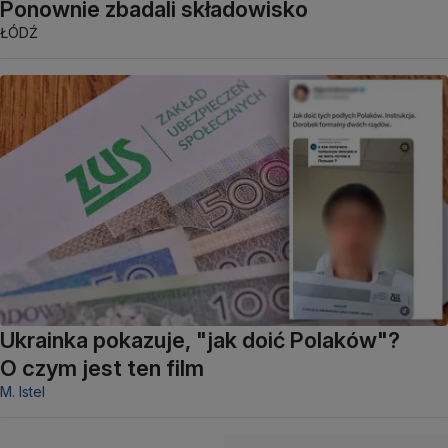
Ponownie zbadali składowisko
ŁÓDŹ
Ukrainka pokazuje, "jak doić Polaków"?
O czym jest ten film
M. Istel