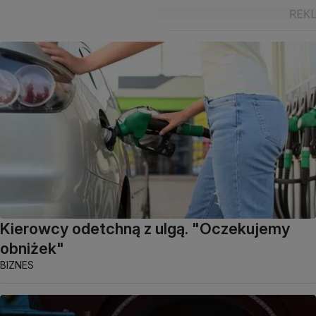
Kierowcy odetchną z ulgą. "Oczekujemy
obniżek"
BIZNES