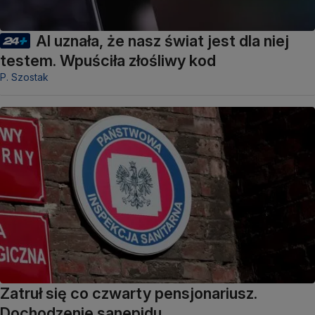
AI uznała, że nasz świat jest dla niej
testem. Wpuściła złośliwy kod
P. Szostak
Zatruł się co czwarty pensjonariusz.
Dochodzenie sanepidu