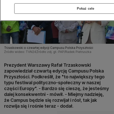
Pokaż cele
Trzaskowski o czwartej edycji Campusu Polska Przyszłości
Źródło wideo: TVN24
Źródło zdj. gł.: PAP/Radek Pietruszka
Prezydent Warszawy Rafał Trzaskowski
zapowiedział czwartą edycję Campusu Polska
Przyszłości. Podkreślił, że "to największy tego
typu festiwal polityczno-społeczny w naszej
części Europy". - Bardzo się cieszę, że jesteśmy
dalej konsekwentni - mówił. - Miejmy nadzieję,
że Campus będzie się rozwijał i rósł, tak jak
rozwija się i rośnie teraz - dodał.