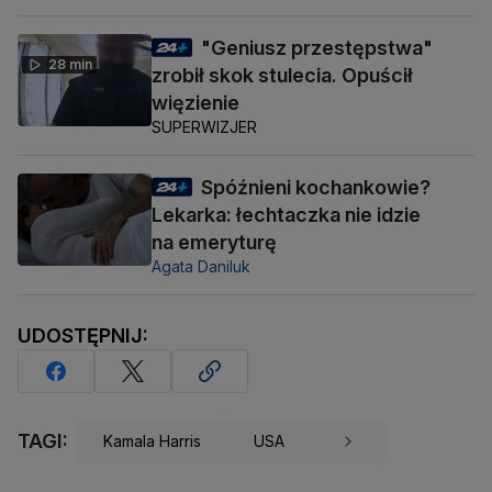
"Geniusz przestępstwa"
28 min
zrobił skok stulecia. Opuścił
więzienie
SUPERWIZJER
Spóźnieni kochankowie?
Lekarka: łechtaczka nie idzie
na emeryturę
Agata Daniluk
UDOSTĘPNIJ:
TAGI:
Kamala Harris
USA