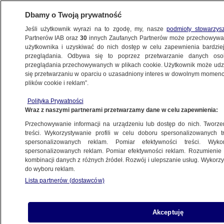
Dbamy o Twoją prywatność
Jeśli użytkownik wyrazi na to zgodę, my, nasze
podmioty stowarzys
Partnerów IAB oraz
30
innych Zaufanych Partnerów może przechowywa
użytkownika i uzyskiwać do nich dostęp w celu zapewnienia bardzi
przeglądania. Odbywa się to poprzez przetwarzanie danych os
przeglądania przechowywanych w plikach cookie. Użytkownik może udzie
POLSKA
się przetwarzaniu w oparciu o uzasadniony interes w dowolnym momencie
plików cookie i reklam”.
"Trump nie chce wojska lojalnego wobec
Polityka Prywatności
konstytucji. Chce wojska lojalnego wobec
Wraz z naszymi partnerami przetwarzamy dane w celu zapewnienia:
siebie"
Przechowywanie informacji na urządzeniu lub dostęp do nich. Tworzeni
treści. Wykorzystywanie profili w celu doboru spersonalizowanych tr
23.10.2024, 22:01
spersonalizowanych reklam. Pomiar efektywności treści. Wyko
spersonalizowanych reklam. Pomiar efektywności reklam. Rozumienie o
kombinacji danych z różnych źródeł. Rozwój i ulepszanie usług. Wykor
Udostępnij
do wyboru reklam.
Lista partnerów (dostawców)
- Słowa Donalda Trumpa o Hitlerze pokazują, że
chce wojska lojalnego wobec siebie, a nie
konstytucji - powiedziała w środę
Akceptuję