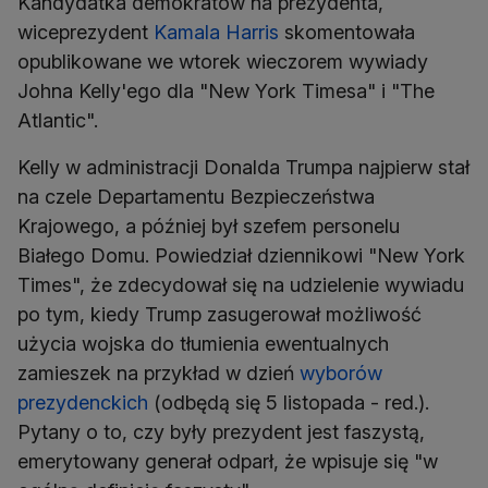
Kandydatka demokratów na prezydenta,
wiceprezydent
Kamala Harris
skomentowała
opublikowane we wtorek wieczorem wywiady
Johna Kelly'ego dla "New York Timesa" i "The
Atlantic".
Kelly w administracji Donalda Trumpa najpierw stał
na czele Departamentu Bezpieczeństwa
Krajowego, a później był szefem personelu
Białego Domu. Powiedział dziennikowi "New York
Times", że zdecydował się na udzielenie wywiadu
po tym, kiedy Trump zasugerował możliwość
użycia wojska do tłumienia ewentualnych
zamieszek na przykład w dzień
wyborów
prezydenckich
(odbędą się 5 listopada - red.).
Pytany o to, czy były prezydent jest faszystą,
emerytowany generał odparł, że wpisuje się "w