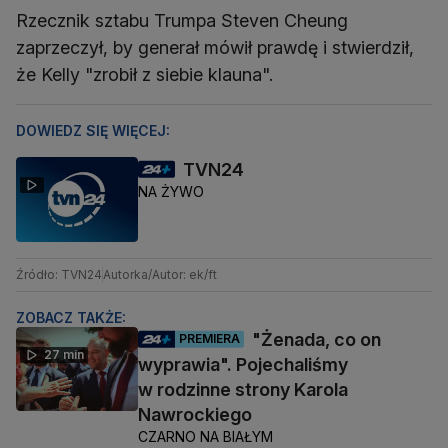
Rzecznik sztabu Trumpa Steven Cheung
zaprzeczył, by generał mówił prawdę i stwierdził,
że Kelly "zrobił z siebie klauna".
DOWIEDZ SIĘ WIĘCEJ:
TVN24
NA ŻYWO
Źródło: TVN24
Autorka/Autor: ek/ft
ZOBACZ TAKŻE:
"Żenada, co on
PREMIERA
27 min
wyprawia". Pojechaliśmy
w rodzinne strony Karola
Nawrockiego
CZARNO NA BIAŁYM