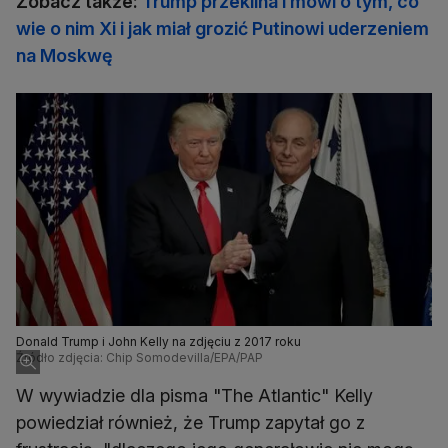
Zobacz także:
Trump przeklina i mówi o tym, co
wie o nim Xi i jak miał grozić Putinowi uderzeniem
na Moskwę
Donald Trump i John Kelly na zdjęciu z 2017 roku
Źródło zdjęcia: Chip Somodevilla/EPA/PAP
W wywiadzie dla pisma "The Atlantic" Kelly
powiedział również, że Trump zapytał go z