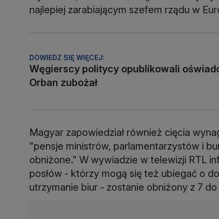
najlepiej zarabiającym szefem rządu w Eur
DOWIEDZ SIĘ WIĘCEJ:
Węgierscy politycy opublikowali oświad
Orban zubożał
Magyar zapowiedział również cięcia wynagro
"pensje ministrów, parlamentarzystów i b
obniżone." W wywiadzie w telewizji RTL in
posłów - którzy mogą się też ubiegać o d
utrzymanie biur - zostanie obniżony z 7 do 