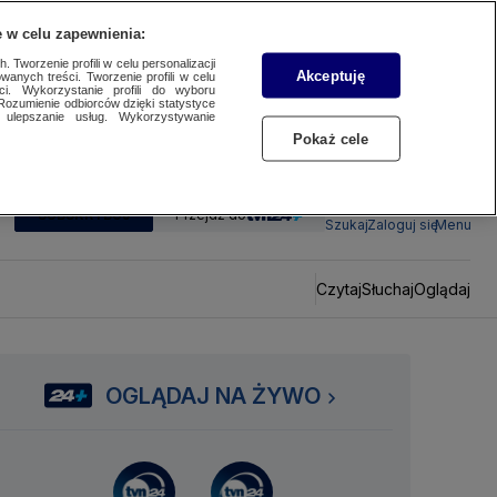
 w celu zapewnienia:
 Tworzenie profili w celu personalizacji
Akceptuję
wanych treści. Tworzenie profili w celu
ci. Wykorzystanie profili do wyboru
Rozumienie odbiorców dzięki statystyce
ulepszanie usług. Wykorzystywanie
Pokaż cele
SUBSKRYBUJ
Przejdź do
Szukaj
Zaloguj się
Menu
Czytaj
Słuchaj
Oglądaj
OGLĄDAJ NA ŻYWO