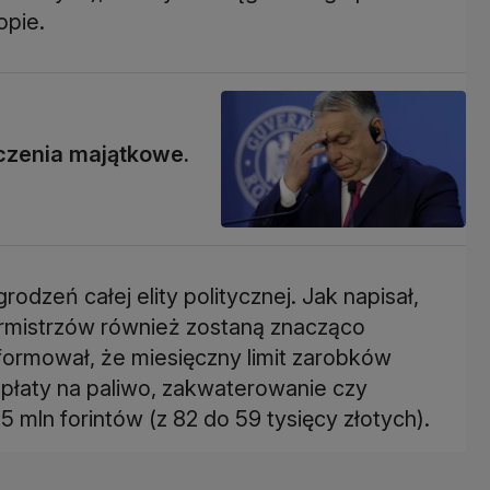
opie.
czenia majątkowe.
dzeń całej elity politycznej. Jak napisał,
urmistrzów również zostaną znacząco
formował, że miesięczny limit zarobków
opłaty na paliwo, zakwaterowanie czy
5 mln forintów (z 82 do 59 tysięcy złotych).