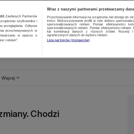
Wraz z naszymi partnerami przetwarzamy dane
161
Zaufanych Partnerów
Przechowywanie informacji na urządzeniu lub dostęp do nich.
treści. Wykorzystywanie profili w celu doboru spersonalizo
ządzeniu użytkownika i
spersonalizowanych reklam. Pomiar efektywności treś
bu przeglądania. Odbywa
spersonalizowanych reklam. Pomiar efektywności reklam. 
ania przechowywanych w
lub kombinacji danych z różnych źródeł. Rozwój i 
ograniczonych danych do wyboru reklam.
zetwarzaniu w oparciu o
ie i reklam”.
Lista partnerów (dostawców)
Więcej
zmiany. Chodzi