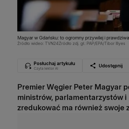
Magyar w Gdańsku: to ogromny przywilej i prawdziw
Źródło wideo: TVN24
Źródło zdj. gł.: PAP/EPA/Tibor Illyes
Posłuchaj artykułu
Udostępnij
Czyta lektor AI
Premier Węgier Peter Magyar p
ministrów, parlamentarzystów i
zredukować ma również swoje za