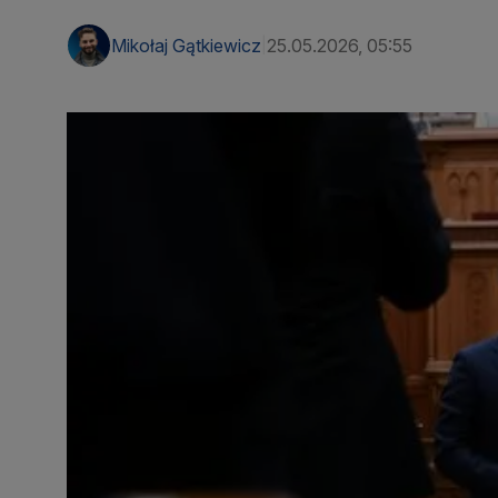
Mikołaj Gątkiewicz
25.05.2026, 05:55
|