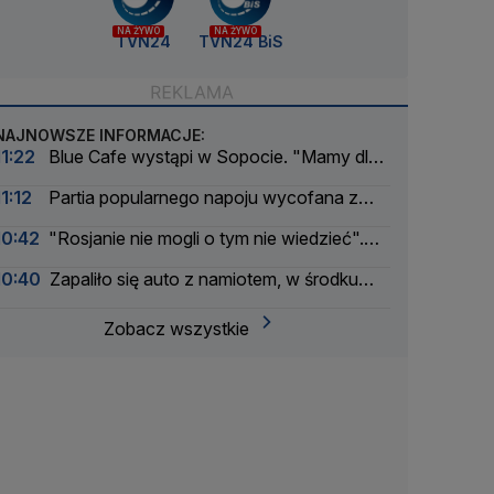
NA ŻYWO
NA ŻYWO
TVN24
TVN24 BiS
NAJNOWSZE INFORMACJE:
11:22
Blue Cafe wystąpi w Sopocie. "Mamy dla
was niespodziankę"
11:12
Partia popularnego napoju wycofana z
obrotu
10:42
"Rosjanie nie mogli o tym nie wiedzieć".
Zabili trzyletnie dziecko
10:40
Zapaliło się auto z namiotem, w środku
spała rodzina. Chwile grozy na kempingu
Zobacz wszystkie