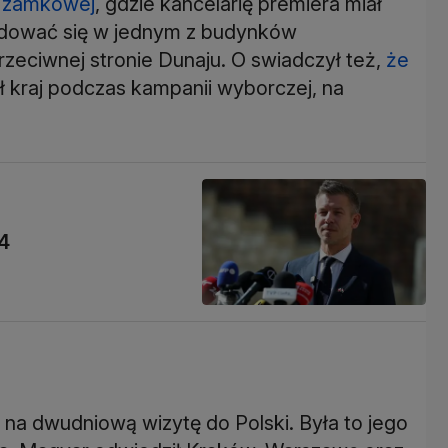
y zamkowej
, gdzie kancelarię premiera miał
jdować się w jednym z budynków
rzeciwnej stronie Dunaju. O swiadczył też,
że
ł kraj podczas kampanii wyborczej, na
4
na dwudniową wizytę do Polski. Była to jego