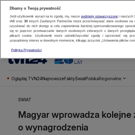
Dbamy o Twoją prywatność
Jeśli użytkownik wyrazi na to zgodę, my, nasze
podmioty stowarzyszone
i naszych
IAB oraz
30
innych Zaufanych Partnerów może przechowywać dane osobowe na ur
uzyskiwać do nich dostęp w celu zapewnienia bardziej spersonalizowanego sposo
się to poprzez przetwarzanie danych osobowych zebranych z danych przegląd
plikach cookie. Użytkownik może udzielić/wycofać zgodę i sprzeciwić się pr
uzasadniony interes w dowolnym momencie, klikając przycisk „Ustawienia plików cook
Polityka Prywatności
Oglądaj TVN24
Najnowsze
Fakty
Świat
Polska
Regionalne
ŚWIAT
Magyar wprowadza kolejne 
o wynagrodzenia