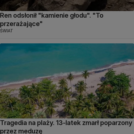
Ren odsłonił "kamienie głodu". "To
przerażające"
ŚWIAT
Tragedia na plaży. 13-latek zmarł poparzony
przez meduzę