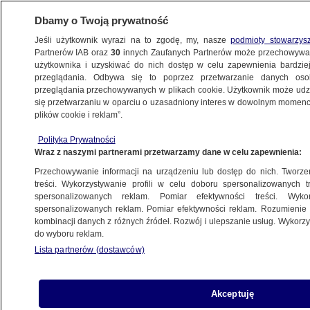
Dbamy o Twoją prywatność
Jeśli użytkownik wyrazi na to zgodę, my, nasze
podmioty stowarzys
Partnerów IAB oraz
30
innych Zaufanych Partnerów może przechowywa
METEO
użytkownika i uzyskiwać do nich dostęp w celu zapewnienia bardzi
przeglądania. Odbywa się to poprzez przetwarzanie danych os
przeglądania przechowywanych w plikach cookie. Użytkownik może udzie
CIEKAWOSTKI
się przetwarzaniu w oparciu o uzasadniony interes w dowolnym momencie
plików cookie i reklam”.
Kucyk utknął w oponie. "To była bardzo
Polityka Prywatności
delikatna akcja ratunkowa"
Wraz z naszymi partnerami przetwarzamy dane w celu zapewnienia:
Przechowywanie informacji na urządzeniu lub dostęp do nich. Tworzeni
Krzysztof Posytek
treści. Wykorzystywanie profili w celu doboru spersonalizowanych tr
spersonalizowanych reklam. Pomiar efektywności treści. Wyko
23.05.2026, 13:52
spersonalizowanych reklam. Pomiar efektywności reklam. Rozumienie o
kombinacji danych z różnych źródeł. Rozwój i ulepszanie usług. Wykor
do wyboru reklam.
Posłuchaj artykułu
Czyta lektor AI
Lista partnerów (dostawców)
Akceptuję