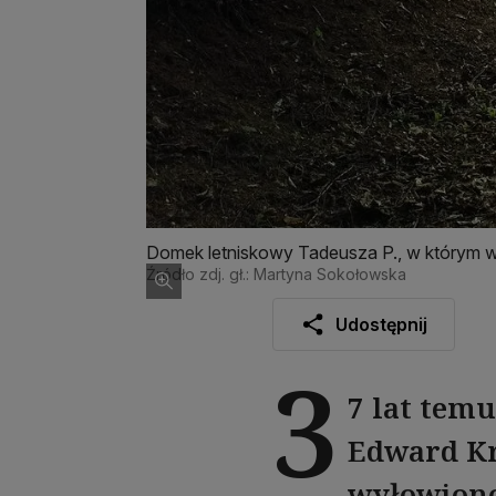
Domek letniskowy Tadeusza P., w którym w
Źródło zdj. gł.: Martyna Sokołowska
Udostępnij
3
7 lat tem
Edward Kra
wyłowiono