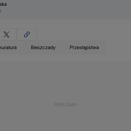
ska
l
kuratura
Bieszczady
Przestępstwa