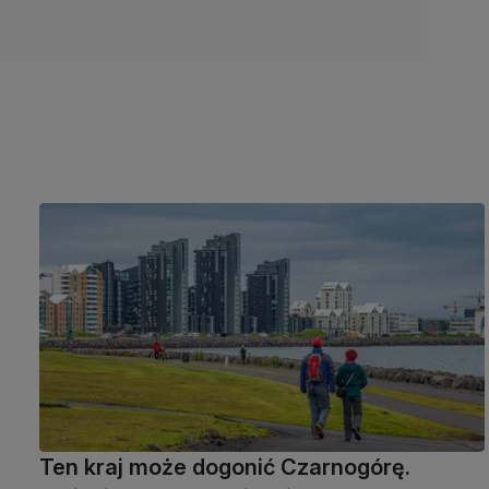
Ten kraj może dogonić Czarnogórę.