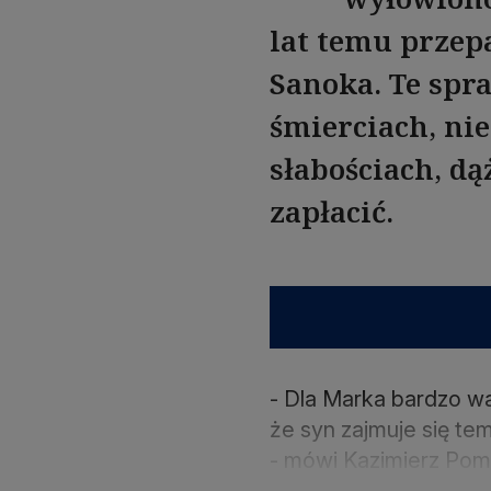
lat temu przep
Sanoka. Te spra
śmierciach, ni
słabościach, dą
zapłacić.
- Dla Marka bardzo w
że syn zajmuje się te
- mówi Kazimierz Pomy