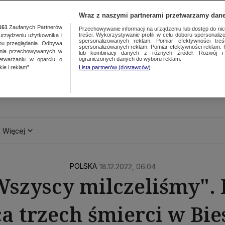
Wraz z naszymi partnerami przetwarzamy dane
161
Zaufanych Partnerów
Przechowywanie informacji na urządzeniu lub dostęp do nich.
treści. Wykorzystywanie profili w celu doboru spersonalizo
ządzeniu użytkownika i
spersonalizowanych reklam. Pomiar efektywności treś
bu przeglądania. Odbywa
spersonalizowanych reklam. Pomiar efektywności reklam. 
ania przechowywanych w
lub kombinacji danych z różnych źródeł. Rozwój i 
ograniczonych danych do wyboru reklam.
zetwarzaniu w oparciu o
ie i reklam”.
Lista partnerów (dostawców)
Więcej
POLSKA
|
18.12.2022, 06:04
szyscy milczeliśmy". 
ca trzech śmierci w Bi