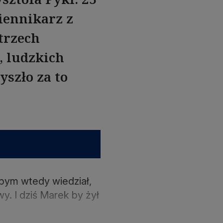
iennikarz z
 trzech
, ludzkich
yszło za to
bym wtedy wiedział,
y. I dziś Marek by żył