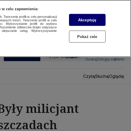
 w celu zapewnienia:
 Tworzenie profili w celu personalizacji
Akceptuję
wanych treści. Tworzenie profili w celu
ci. Wykorzystanie profili do wyboru
Rozumienie odbiorców dzięki statystyce
ulepszanie usług. Wykorzystywanie
Pokaż cele
SUBSKRYBUJ
Przejdź do
Szukaj
Zaloguj się
Menu
Czytaj
Słuchaj
Oglądaj
Były milicjant
eszczadach