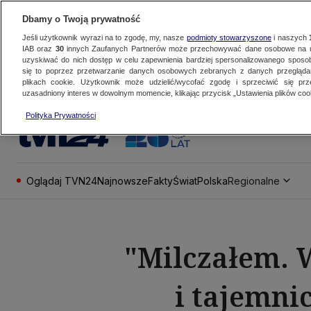
Dbamy o Twoją prywatność
Jeśli użytkownik wyrazi na to zgodę, my, nasze
podmioty stowarzyszone
i naszych
IAB oraz
30
innych Zaufanych Partnerów może przechowywać dane osobowe na ur
uzyskiwać do nich dostęp w celu zapewnienia bardziej spersonalizowanego sposo
się to poprzez przetwarzanie danych osobowych zebranych z danych przegląd
plikach cookie. Użytkownik może udzielić/wycofać zgodę i sprzeciwić się pr
uzasadniony interes w dowolnym momencie, klikając przycisk „Ustawienia plików cook
Polityka Prywatności
Oglądaj TVN24
Najnowsze
Fakty
Świat
Polska
Regionalne
"Milczałem. W
i tajemni