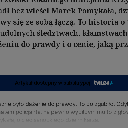
adł bez wieści Marek Pomykała, dz
wy się ze sobą łączą. To historia o
eudolnych śledztwach, kłamstwach
żeniu do prawdy i o cenie, jaką prz
Artykuł dostępny w subskrypcji
ażne było dążenie do prawdy. To go zgubiło. Gdy
matem policjanta, na pewno wybiłbym mu to z głow
kała, ojciec sanockiego dziennikarza.