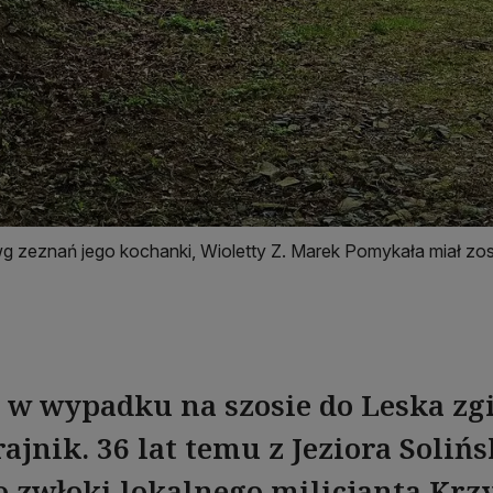
g zeznań jego kochanki, Wioletty Z. Marek Pomykała miał zo
u w wypadku na szosie do Leska zg
jnik. 36 lat temu z Jeziora Soliń
 zwłoki lokalnego milicjanta Krzy