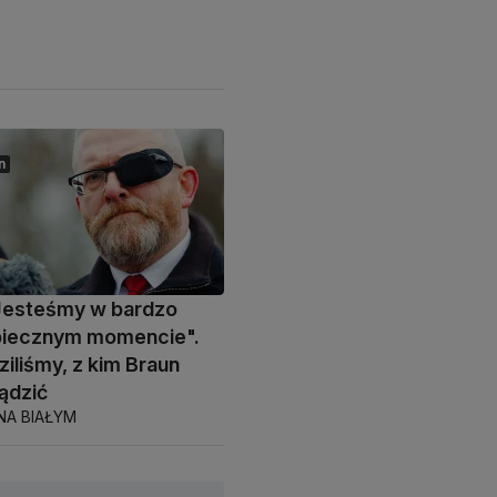
n
Jesteśmy w bardzo
piecznym momencie".
iliśmy, z kim Braun
ądzić
NA BIAŁYM