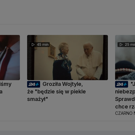
45 min
25 mi
liśmy
Groziła Wojtyle,
"
a
że "będzie się w piekle
niebez
smażył"
Sprawdz
chce rz
CZARNO 