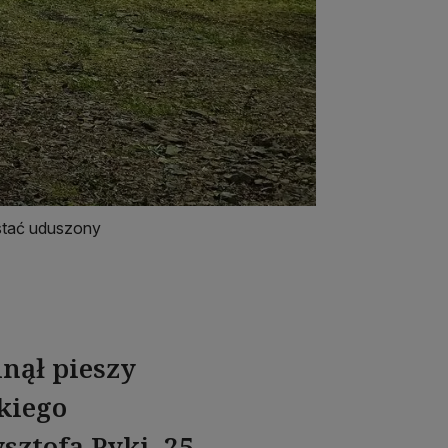
stać uduszony
inął pieszy
skiego
sztofa Pyki. 25