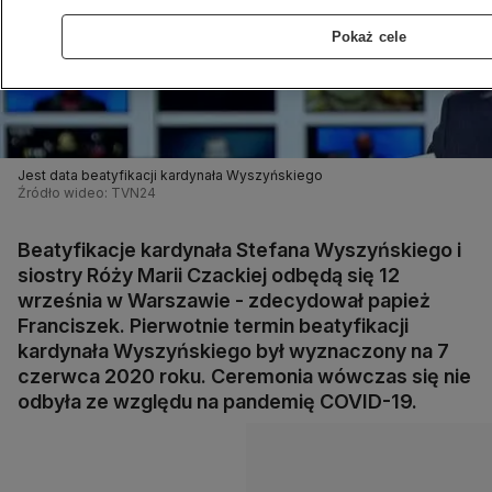
Pokaż cele
Jest data beatyfikacji kardynała Wyszyńskiego
Źródło wideo: TVN24
Beatyfikacje kardynała Stefana Wyszyńskiego i
siostry Róży Marii Czackiej odbędą się 12
września w Warszawie - zdecydował papież
Franciszek. Pierwotnie termin beatyfikacji
kardynała Wyszyńskiego był wyznaczony na 7
czerwca 2020 roku. Ceremonia wówczas się nie
odbyła ze względu na pandemię COVID-19.