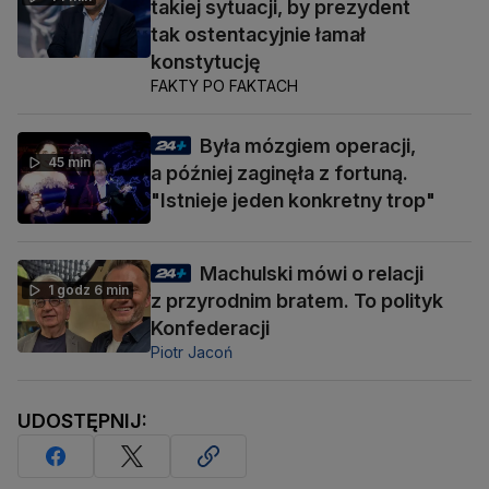
takiej sytuacji, by prezydent
tak ostentacyjnie łamał
konstytucję
FAKTY PO FAKTACH
Była mózgiem operacji,
45 min
a później zaginęła z fortuną.
"Istnieje jeden konkretny trop"
Machulski mówi o relacji
1 godz 6 min
z przyrodnim bratem. To polityk
Konfederacji
Piotr Jacoń
UDOSTĘPNIJ: