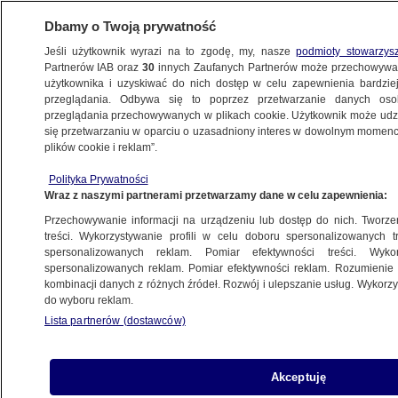
Dbamy o Twoją prywatność
Jeśli użytkownik wyrazi na to zgodę, my, nasze
podmioty stowarzys
Partnerów IAB oraz
30
innych Zaufanych Partnerów może przechowywa
użytkownika i uzyskiwać do nich dostęp w celu zapewnienia bardzi
przeglądania. Odbywa się to poprzez przetwarzanie danych os
przeglądania przechowywanych w plikach cookie. Użytkownik może udzie
POLSKA
się przetwarzaniu w oparciu o uzasadniony interes w dowolnym momencie
plików cookie i reklam”.
Jest data beatyfikacji kardynała
Polityka Prywatności
Wyszyńskiego. Zdecydował papież
Wraz z naszymi partnerami przetwarzamy dane w celu zapewnienia:
Przechowywanie informacji na urządzeniu lub dostęp do nich. Tworzeni
23.04.2021, 14:25
treści. Wykorzystywanie profili w celu doboru spersonalizowanych tr
spersonalizowanych reklam. Pomiar efektywności treści. Wyko
spersonalizowanych reklam. Pomiar efektywności reklam. Rozumienie o
Udostępnij
kombinacji danych z różnych źródeł. Rozwój i ulepszanie usług. Wykor
do wyboru reklam.
Lista partnerów (dostawców)
Akceptuję