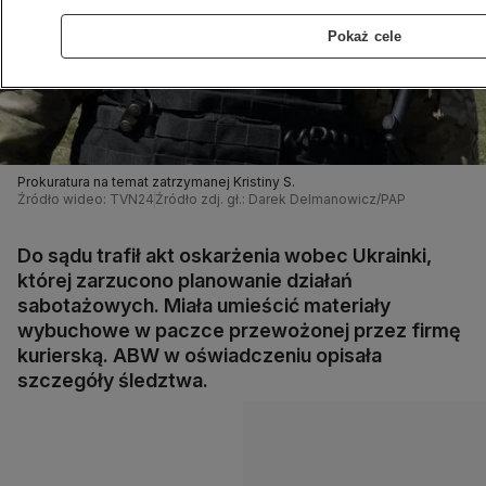
Pokaż cele
Prokuratura na temat zatrzymanej Kristiny S.
Źródło wideo: TVN24
Źródło zdj. gł.: Darek Delmanowicz/PAP
Do sądu trafił akt oskarżenia wobec Ukrainki,
której zarzucono planowanie działań
sabotażowych. Miała umieścić materiały
wybuchowe w paczce przewożonej przez firmę
kurierską. ABW w oświadczeniu opisała
szczegóły śledztwa.