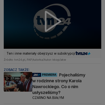
Ten i inne materiały obejrzysz w subskrypcji
Źródło: tvn24.pl, PAP
Autorka/Autor: kkop/akw
ZOBACZ TAKŻE:
Pojechaliśmy
PREMIERA
27 min
w rodzinne strony Karola
Nawrockiego. Co o nim
usłyszeliśmy?
CZARNO NA BIAŁYM