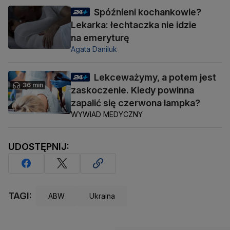
Spóźnieni kochankowie?
Lekarka: łechtaczka nie idzie
na emeryturę
Agata Daniluk
Lekceważymy, a potem jest
36 min
zaskoczenie. Kiedy powinna
zapalić się czerwona lampka?
WYWIAD MEDYCZNY
UDOSTĘPNIJ:
TAGI:
ABW
Ukraina