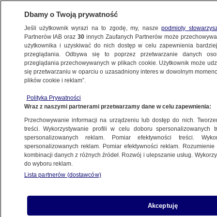
Dbamy o Twoją prywatność
Jeśli użytkownik wyrazi na to zgodę, my, nasze
podmioty stowarzys
Partnerów IAB oraz
30
innych Zaufanych Partnerów może przechowywa
użytkownika i uzyskiwać do nich dostęp w celu zapewnienia bardzi
przeglądania. Odbywa się to poprzez przetwarzanie danych os
przeglądania przechowywanych w plikach cookie. Użytkownik może udzie
POLSKA
się przetwarzaniu w oparciu o uzasadniony interes w dowolnym momencie
plików cookie i reklam”.
Bomba kumulacyjna w przesyłce. Ustalenia
Polityka Prywatności
ABW i akt oskarżenia
Wraz z naszymi partnerami przetwarzamy dane w celu zapewnienia:
Przechowywanie informacji na urządzeniu lub dostęp do nich. Tworzeni
11.08.2025, 12:08
treści. Wykorzystywanie profili w celu doboru spersonalizowanych tr
spersonalizowanych reklam. Pomiar efektywności treści. Wyko
Posłuchaj artykułu
spersonalizowanych reklam. Pomiar efektywności reklam. Rozumienie o
Czyta lektor AI
kombinacji danych z różnych źródeł. Rozwój i ulepszanie usług. Wykor
do wyboru reklam.
Lista partnerów (dostawców)
Akceptuję