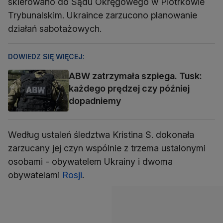
skierowano do Sądu Okręgowego w Piotrkowie
Trybunalskim. Ukraince zarzucono planowanie
działań sabotażowych.
DOWIEDZ SIĘ WIĘCEJ:
ABW zatrzymała szpiega. Tusk:
każdego prędzej czy później
dopadniemy
Według ustaleń śledztwa Kristina S. dokonała
zarzucany jej czyn wspólnie z trzema ustalonymi
osobami - obywatelem Ukrainy i dwoma
obywatelami
Rosji
.