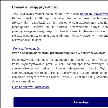
Dbamy o Twoją prywatność
Jeśli użytkownik wyrazi na to zgodę, my, nasze
podmioty stowarzys
Partnerów IAB oraz
30
innych Zaufanych Partnerów może przechowywa
użytkownika i uzyskiwać do nich dostęp w celu zapewnienia bardzi
przeglądania. Odbywa się to poprzez przetwarzanie danych os
przeglądania przechowywanych w plikach cookie. Użytkownik może udzie
POLSKA
się przetwarzaniu w oparciu o uzasadniony interes w dowolnym momencie
plików cookie i reklam”.
Trzej prezydenci pokłonili się
Polityka Prywatności
przed Pomnikiem Bohaterów Getta.
Wraz z naszymi partnerami przetwarzamy dane w celu zapewnienia:
W synagodze zapalili świece
Przechowywanie informacji na urządzeniu lub dostęp do nich. Tworzeni
treści. Wykorzystywanie profili w celu doboru spersonalizowanych tr
19.04.2023, 12:39
Aktualizacja:
19.04.2023, 20:48
spersonalizowanych reklam. Pomiar efektywności treści. Wyko
spersonalizowanych reklam. Pomiar efektywności reklam. Rozumienie o
kombinacji danych z różnych źródeł. Rozwój i ulepszanie usług. Wykor
Udostępnij
do wyboru reklam.
Lista partnerów (dostawców)
Akceptuję