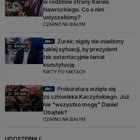
w rodzinne strony Karola
Nawrockiego. Co o nim
usłyszeliśmy?
CZARNO NA BIAŁYM
Żurek: nigdy nie mieliśmy
44 min
takiej sytuacji, by prezydent
tak ostentacyjnie łamał
konstytucję
FAKTY PO FAKTACH
Prokuratura wzięła się
28 min
za człowieka Kaczyńskiego. Już
nie "wszystko mogę" Daniel
Obajtek?
CZARNO NA BIAŁYM
UDOSTĘPNIJ: