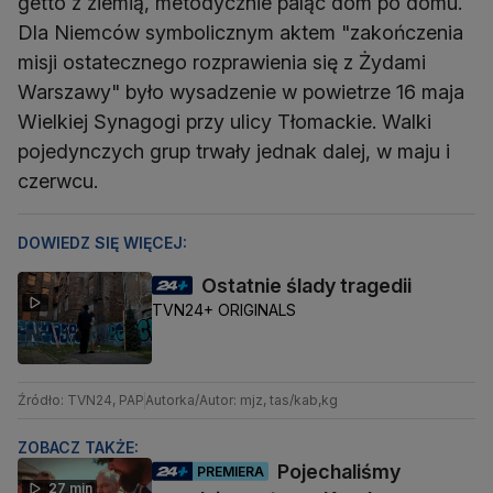
getto z ziemią, metodycznie paląc dom po domu.
Dla Niemców symbolicznym aktem "zakończenia
misji ostatecznego rozprawienia się z Żydami
Warszawy" było wysadzenie w powietrze 16 maja
Wielkiej Synagogi przy ulicy Tłomackie. Walki
pojedynczych grup trwały jednak dalej, w maju i
czerwcu.
DOWIEDZ SIĘ WIĘCEJ:
Ostatnie ślady tragedii
TVN24+ ORIGINALS
Źródło: TVN24, PAP
Autorka/Autor: mjz, tas/kab,kg
ZOBACZ TAKŻE:
Pojechaliśmy
PREMIERA
27 min