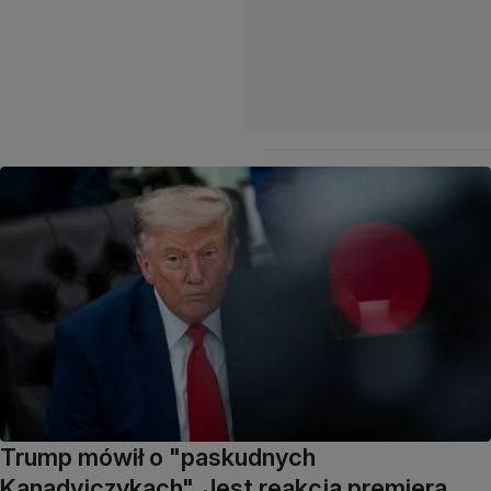
Trump mówił o "paskudnych
Kanadyjczykach". Jest reakcja premiera