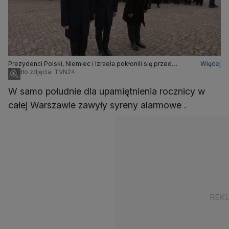
Prezydenci Polski, Niemiec i Izraela pokłonili się przed
Więcej
Pomnikiem Bohaterów Getta w Warszawie
Źródło zdjęcia: TVN24
W samo południe dla upamiętnienia rocznicy w
całej Warszawie zawyły syreny alarmowe .