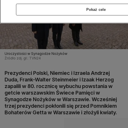
Pokaż cele
Uroczystości w Synagodze Nożyków
Źródło zdj. gł.: TVN24
Prezydenci Polski, Niemiec i Izraela Andrzej
Duda, Frank-Walter Steinmeier i Izaak Herzog
zapalili w 80. rocznicę wybuchu powstania w
getcie warszawskim Świece Pamięci w
Synagodze Nożyków w Warszawie. Wcześniej
trzej prezydenci pokłonili się przed Pomnikiem
Bohaterów Getta w Warszawie i złożyli kwiaty.