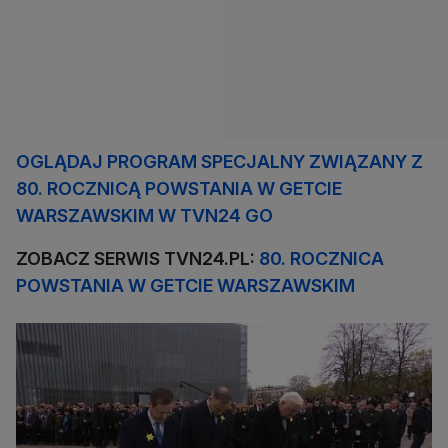
OGLĄDAJ PROGRAM SPECJALNY ZWIĄZANY Z
80. ROCZNICĄ POWSTANIA W GETCIE
WARSZAWSKIM W TVN24 GO
ZOBACZ SERWIS TVN24.PL:
80. ROCZNICA
POWSTANIA W GETCIE WARSZAWSKIM