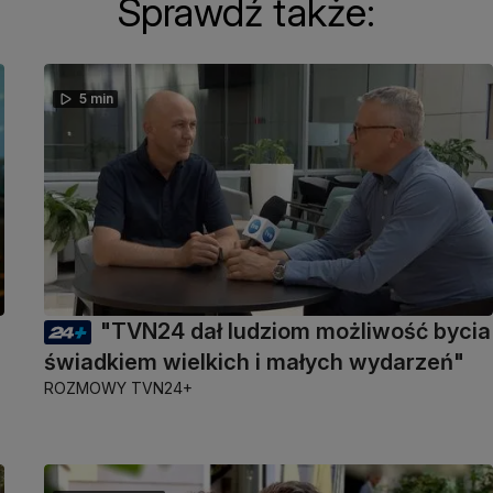
Sprawdź także:
5 min
"TVN24 dał ludziom możliwość bycia
świadkiem wielkich i małych wydarzeń"
ROZMOWY TVN24+