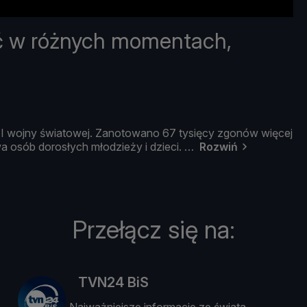
ć w różnych momentach,
II
wojny ś
wiatowej.
Zanotowano
67
tysię
cy
zgonó
w
wię
cej
wa
osó
b
dorosł
ych
mł
odzież
y
i
dzieci.
Rozwiń
Przełącz się na:
TVN24 BiS