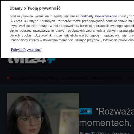
Dbamy o Twoją prywatność
Jeśli użytkownik wyrazi na to zgodę, my, nasze
podmioty stowarzyszone
i naszych
IAB oraz
30
innych Zaufanych Partnerów może przechowywać dane osobowe na ur
uzyskiwać do nich dostęp w celu zapewnienia bardziej spersonalizowanego sposo
się to poprzez przetwarzanie danych osobowych zebranych z danych przegląd
plikach cookie. Użytkownik może udzielić/wycofać zgodę i sprzeciwić się pr
uzasadniony interes w dowolnym momencie, klikając przycisk „Ustawienia plików cook
Polityka Prywatności
Na żywo
Programy
Filmy dokumentalne
Podcasty
Artykuły
N
"Rozważa
momentach, 