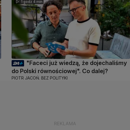
1 godz 4 min
"Faceci już wiedzą, że dojechaliśmy
do Polski równościowej". Co dalej?
PIOTR JACOŃ. BEZ POLITYKI