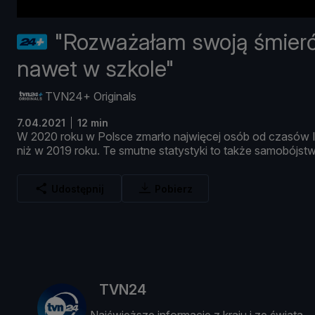
"Rozważałam swoją śmier
nawet w szkole"
TVN24+ Originals
7.04.2021
12 min
W
2020
roku
w
Polsce
zmarł
o
najwię
cej
osó
b
od
czasó
w
niż
w
2019
roku.
Te
smutne
statystyki
to
takż
e
samobó
jst
Udostępnij
Pobierz
TVN24