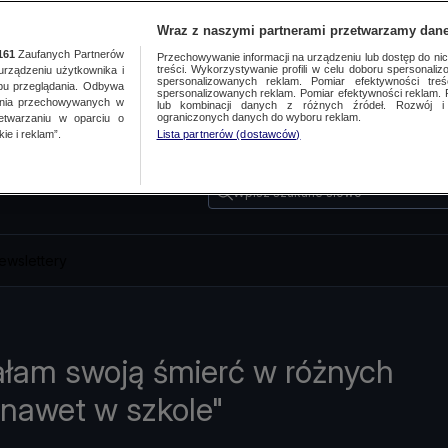
Wraz z naszymi partnerami przetwarzamy dane
161
Zaufanych Partnerów
Przechowywanie informacji na urządzeniu lub dostęp do nich.
treści. Wykorzystywanie profili w celu doboru spersonalizo
ządzeniu użytkownika i
spersonalizowanych reklam. Pomiar efektywności treś
bu przeglądania. Odbywa
spersonalizowanych reklam. Pomiar efektywności reklam. 
ania przechowywanych w
lub kombinacji danych z różnych źródeł. Rozwój i 
ograniczonych danych do wyboru reklam.
zetwarzaniu w oparciu o
ie i reklam”.
Lista partnerów (dostawców)
Wpisz szukane słowo
ewslettery
łam swoją śmierć w różnych
nawet w szkole"