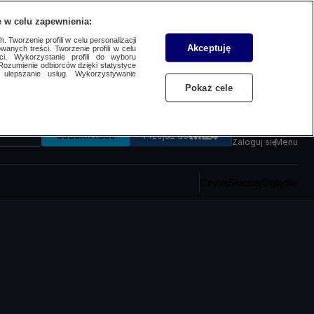
 w celu zapewnienia:
 Tworzenie profili w celu personalizacji
Akceptuję
wanych treści. Tworzenie profili w celu
ci. Wykorzystanie profili do wyboru
Rozumienie odbiorców dzięki statystyce
ulepszanie usług. Wykorzystywanie
Pokaż cele
SUBSKRYBUJ
Przejdź do
Zaloguj się
Menu
Czytaj
Słuchaj
Oglądaj