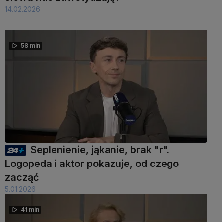
14.02.2026
58 min
Seplenienie, jąkanie, brak "r".
Logopeda i aktor pokazuje, od czego
zacząć
5.01.2026
41 min