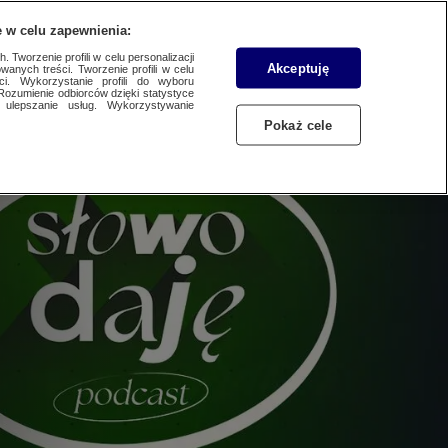
 w celu zapewnienia:
SUBSKRYBUJ
Przejdź do
Zaloguj się
Menu
 Tworzenie profili w celu personalizacji
Akceptuję
wanych treści. Tworzenie profili w celu
ci. Wykorzystanie profili do wyboru
Rozumienie odbiorców dzięki statystyce
ulepszanie usług. Wykorzystywanie
Czytaj
Słuchaj
Oglądaj
Pokaż cele