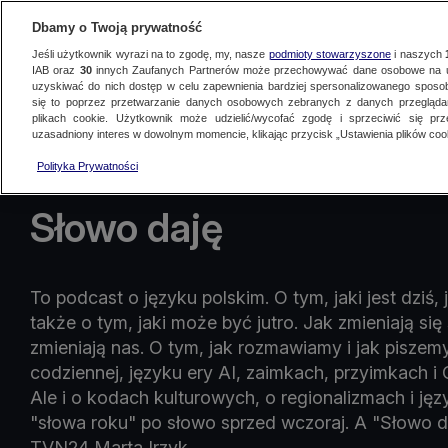
Dbamy o Twoją prywatność
Jeśli użytkownik wyrazi na to zgodę, my, nasze
podmioty stowarzyszone
i naszych
IAB oraz
30
innych Zaufanych Partnerów może przechowywać dane osobowe na ur
uzyskiwać do nich dostęp w celu zapewnienia bardziej spersonalizowanego sposo
się to poprzez przetwarzanie danych osobowych zebranych z danych przegląd
Na żywo
Programy
Filmy dokumentalne
Podcasty
Artykuły
N
plikach cookie. Użytkownik może udzielić/wycofać zgodę i sprzeciwić się pr
uzasadniony interes w dowolnym momencie, klikając przycisk „Ustawienia plików cook
Polityka Prywatności
Słowo daję
To podcast o języku polskim. O tym, jaki jest dziś, 
także o tym, jaki może być jutro. Jak zmieniają się
zmieniają nas. O tym, jak rozmawiamy i jak piszem
codziennej, języku ery AI, zaimkach, przyimkach i 
Ale i o kodach kulturowych, o regionalizmach i języ
"słowa roku" po słowo sprzed wczoraj. A "Słowo d
TVN24 Marta Irzyk.