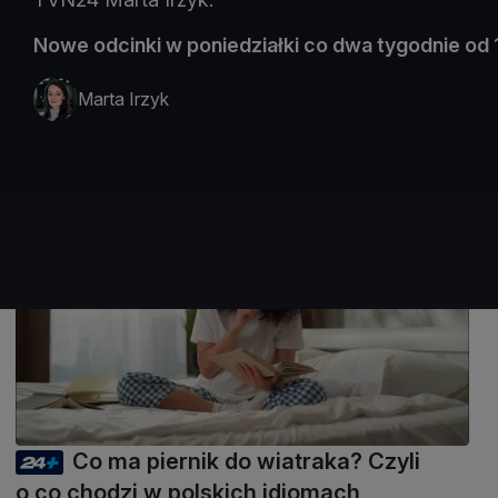
Nowe odcinki w poniedziałki co dwa tygodnie o
Marta Irzyk
55 min
Co ma piernik do wiatraka? Czyli
o co chodzi w polskich idiomach