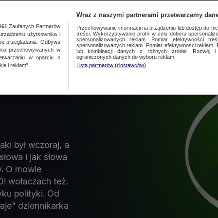
Wraz z naszymi partnerami przetwarzamy dane
Wpisz szukane słowo
161
Zaufanych Partnerów
Przechowywanie informacji na urządzeniu lub dostęp do nich.
treści. Wykorzystywanie profili w celu doboru spersonalizo
ządzeniu użytkownika i
spersonalizowanych reklam. Pomiar efektywności treś
bu przeglądania. Odbywa
spersonalizowanych reklam. Pomiar efektywności reklam. 
ania przechowywanych w
lub kombinacji danych z różnych źródeł. Rozwój i 
ewslettery
ograniczonych danych do wyboru reklam.
zetwarzaniu w oparciu o
ie i reklam”.
Lista partnerów (dostawców)
jaki był wczoraj, a
 słowa i jak słowa
y. O mowie
O! wołaczach też.
ku polityki. Od
aje" dziennikarka