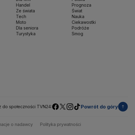
ka
Pentagon
Piotr Gliński
PIT
PKB Polski
PKO BP
Handel
Prognoza
ść
Prezes NBP Adam Glapiński
Prezydent RP
Ze świata
Świat
Tech
Nauka
sja
Ryszard Petru
Ryszard Kalisz
Moto
Ciekawostki
 terytorialny
Sędziowie
Sejm
Senat RP
Dla seniora
Podróże
werenna Polska
Sztuczna inteligencja
Turystyka
Smog
jska
UOKiK
USA
Władysław Kosiniak-Kamysz
kie 2025
Zjednoczona Prawica
Powrót do góry
z do społeczności TVN24:
macje o nadawcy
Polityka prywatności