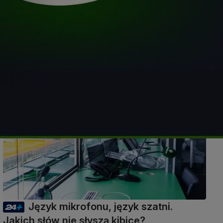
54 min
Język mikrofonu, język szatni.
Jakich słów nie słyszą kibice?