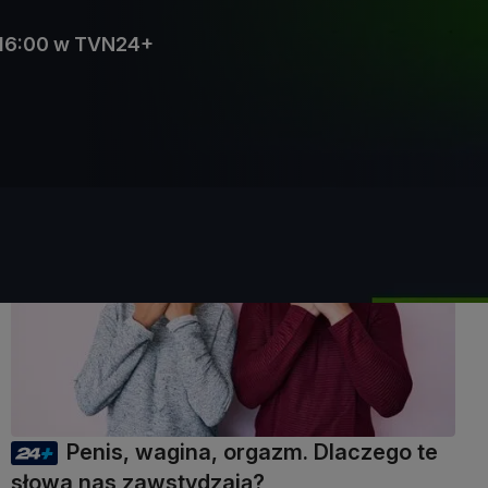
d 16:00 w TVN24+
47 min
Penis, wagina, orgazm. Dlaczego te
słowa nas zawstydzają?