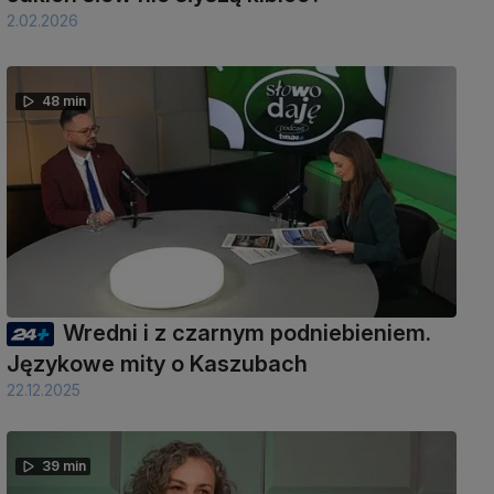
2.02.2026
48 min
Wredni i z czarnym podniebieniem.
Językowe mity o Kaszubach
22.12.2025
39 min