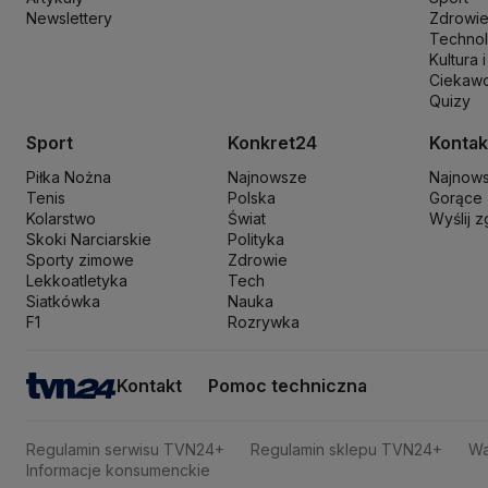
Nowa Lewica
Ordo Iuris
Organizacja Narodów Zjednoczonych
Orl
Newslettery
Zdrowi
PKP Cargo
PKP Intercity
PKP PLK
Platforma Obywatelska
PLL LO
Technol
Kultura i
Prokuratura Krajowa
Przemysław Czarnek
Rada Europy
Rada Minis
Ciekawo
Rzecznik Praw Dziecka
Rzecznik Praw Obywatelskich
Sąd Najwyż
Quizy
Sławomir Mentzen
Sojusz Lewicy Demokratycznej
Solidarna Polsk
Szymon Hołownia
Tadeusz Rydzyk
TikTok
Tobiasz Bocheński
Tryb
Sport
Konkret24
Kontak
Włodzimierz Wróbel
WHO
Władimir Putin
Wołodymyr Zełenski
Woj
Piłka Nożna
Najnowsze
Najnow
Tenis
Polska
Gorące
Kolarstwo
Świat
Wyślij 
Skoki Narciarskie
Polityka
Sporty zimowe
Zdrowie
Lekkoatletyka
Tech
Siatkówka
Nauka
F1
Rozrywka
Kontakt
Pomoc techniczna
Regulamin serwisu TVN24+
Regulamin sklepu TVN24+
Wa
Informacje konsumenckie