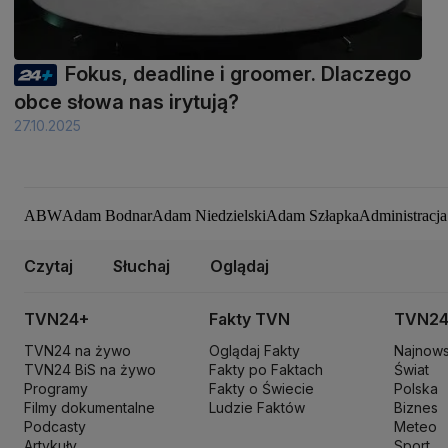
Fokus, deadline i groomer. Dlaczego
obce słowa nas irytują?
27.10.2025
ABW
Adam Bodnar
Adam Niedzielski
Adam Szłapka
Administracj
Aleksandra Dulkiewicz
Alert RCB
Ambasada USA w Polsce
Andrz
Ceny paliw
Ceny żywności
Ceny prądu
Ceny mieszkań
Chiny
Choro
Czytaj
Słuchaj
Oglądaj
Dariusz Wieczorek
Donald Trump
Donald Tusk
Elon Musk
Eurojack
Koalicja Obywatelska
Konfederacja
Krajowa Administracja Skarb
TVN24+
Fakty TVN
TVN2
Maciej Wąsik
Marcin Przydacz
Marcin Kierwiński
Marian Banaś
Mar
TVN24 na żywo
Oglądaj Fakty
Najnow
Ministerstwo Aktywów Państwowych
Ministerstwo Edukacji i Nau
TVN24 BiS na żywo
Fakty po Faktach
Świat
Ministerstwo Rozwoju i Technologii
Ministerstwo Sportu i Turysty
Programy
Fakty o Świecie
Polska
Ministerstwo Nauki i Szkolnictwa Wyższego
Filmy dokumentalne
Ludzie Faktów
Ministerstwo Sprawie
Biznes
Podcasty
Meteo
Naczelny Sąd Administracyjny
Najwyższa Izba Kontroli
Narodowe 
Artykuły
Sport