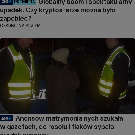
Globalny boom i spektakularny
PREMIERA
upadek. Czy kryptoaferze można było
zapobiec?
CZARNO NA BIAŁYM
Anonsów matrymonialnych szukała
w gazetach, do rosołu i flaków sypała