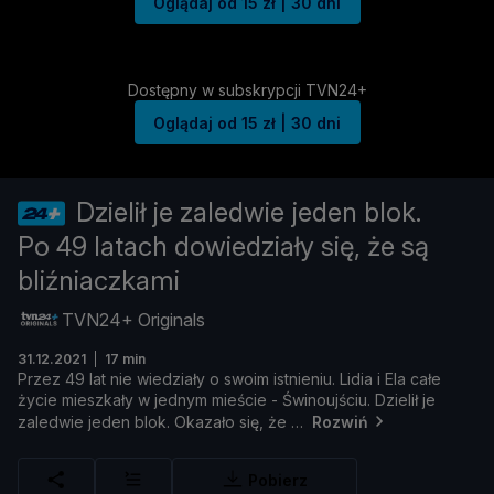
Oglądaj od 15 zł | 30 dni
Dostępny w subskrypcji TVN24+
Oglądaj od 15 zł | 30 dni
Dzielił je zaledwie jeden blok.
Po 49 latach dowiedziały się, że są
bliźniaczkami
TVN24+ Originals
31.12.2021
17 min
Przez
49
lat
nie
wiedział
y
o
swoim
istnieniu.
Lidia
i
Ela
cał
e
ż
ycie
mieszkał
y
w
jednym
mieś
cie - Ś
winoujś
ciu.
Dzielił
je
zaledwie
jeden
blok.
Okazał
o
się, ż
e
Rozwiń
Pobierz