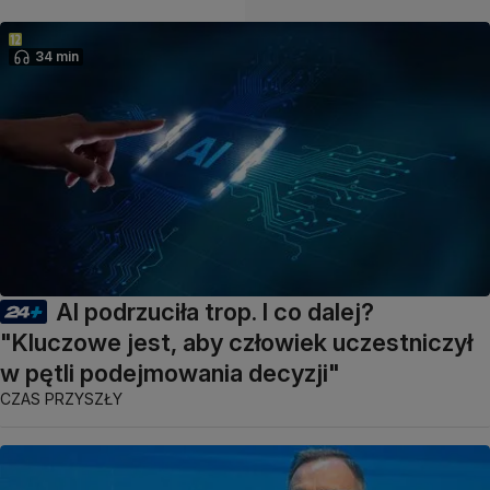
34 min
AI podrzuciła trop. I co dalej?
"Kluczowe jest, aby człowiek uczestniczył
w pętli podejmowania decyzji"
CZAS PRZYSZŁY