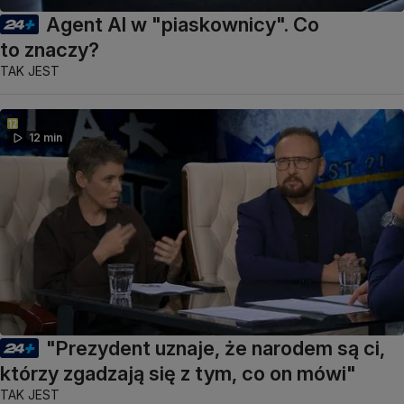
Agent AI w "piaskownicy". Co
to znaczy?
TAK JEST
12 min
"Prezydent uznaje, że narodem są ci,
którzy zgadzają się z tym, co on mówi"
TAK JEST