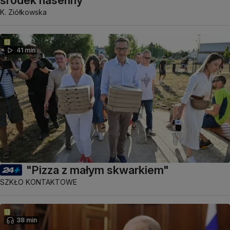
środek nasenny
K. Ziółkowska
41 min
"Pizza z małym skwarkiem"
SZKŁO KONTAKTOWE
38 min