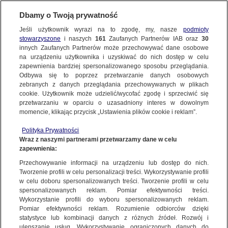
Dbamy o Twoją prywatność
SUBSKRYBUJ
Jeśli użytkownik wyrazi na to zgodę, my, nasze
podmioty
stowarzyszone
i naszych
161
Zaufanych Partnerów IAB oraz
30
innych Zaufanych Partnerów może przechowywać dane osobowe
na urządzeniu użytkownika i uzyskiwać do nich dostęp w celu
zapewnienia bardziej spersonalizowanego sposobu przeglądania.
Odbywa się to poprzez przetwarzanie danych osobowych
zebranych z danych przeglądania przechowywanych w plikach
cookie. Użytkownik może udzielić/wycofać zgodę i sprzeciwić się
przetwarzaniu w oparciu o uzasadniony interes w dowolnym
momencie, klikając przycisk „Ustawienia plików cookie i reklam”.
Polityka Prywatności
Wraz z naszymi partnerami przetwarzamy dane w celu
zapewnienia:
Przechowywanie informacji na urządzeniu lub dostęp do nich.
Tworzenie profili w celu personalizacji treści. Wykorzystywanie profili
w celu doboru spersonalizowanych treści. Tworzenie profili w celu
spersonalizowanych reklam. Pomiar efektywności treści.
Wykorzystanie profili do wyboru spersonalizowanych reklam.
Pomiar efektywności reklam. Rozumienie odbiorców dzięki
statystyce lub kombinacji danych z różnych źródeł. Rozwój i
ulepszanie usług. Wykorzystywanie ograniczonych danych do