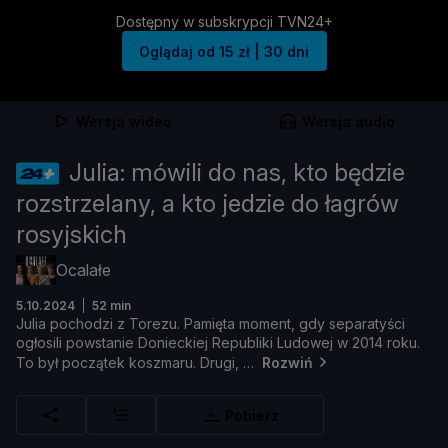
Dostępny w subskrypcji TVN24+
Oglądaj od 15 zł | 30 dni
Wersja wideo
Wersja audio
Julia: mówili do nas, kto będzie
rozstrzelany, a kto jedzie do łagrów
rosyjskich
Ocalałe
5.10.2024
52 min
Julia
pochodzi
z
Torezu.
Pamię
ta
moment,
gdy
separatyś
ci
ogł
osili
powstanie
Donieckiej
Republiki
Ludowej
w
2014
roku.
To
był
począ
tek
koszmaru.
Drugi,
Rozwiń
Pobierz