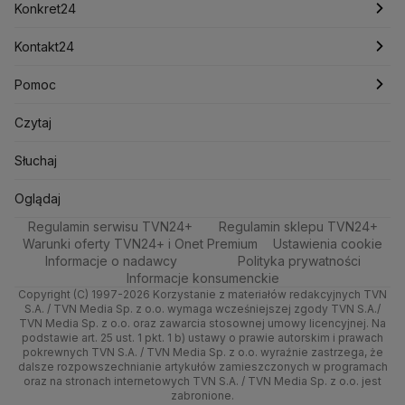
Newslettery
Meteo
Kraków
Pieniądze
Pogoda długoterminowa
Piłka Nożna
Konkret24
Lotnisko Chopina
Lotto
Maciej Wąsik
Marcin Przydacz
Marcin Kierwiński
Marian Banaś
Sport
Poznań
Nieruchomości
Pogoda na jutro
Tenis
Najnowsze
Kontakt24
Mariusz Błaszczak
Mariusz Kamiński
Mark Zuckerberg
Mateusz Morawiecki
Zdrowie
Trójmiasto
Rynki
Pogoda na weekend
Kolarstwo
Polska
Najnowsze
Pomoc
Michał Kamiński
Technologia
Wrocław
Dla firm
Najnowsze
Skoki Narciarskie
Świat
Ministerstwo Aktywów Państwowych
Gorące Tematy
Centrum pomocy
Czytaj
Ministerstwo Edukacji i Nauki
Kultura i styl
Kielce
Handel
Polska
Sporty zimowe
Polityka
Wyślij zgłoszenie
Test zgodności
Słuchaj
Ministerstwo Infrastruktury
Ministerstwo Kultury
Ministerstwo Obrony Narodowej
Ciekawostki
Kujawsko-pomorskie
Ze świata
Prognoza
Lekkoatletyka
Zdrowie
Oglądaj na TV
Oglądaj
Ministerstwo Rolnictwa
Regulamin serwisu TVN24+
Quizy
Regulamin sklepu TVN24+
Lublin
Tech
Ministerstwo Rozwoju i Technologii
Świat
Siatkówka
Tech
Zrealizuj voucher
Warunki oferty TVN24+ i Onet Premium
Ustawienia cookie
Ministerstwo Sportu i Turystyki
Informacje o nadawcy
Polityka prywatności
Lubuskie
Moto
Nauka
F1
Nauka
Ministerstwo Cyfryzacji
Informacje konsumenckie
Ministerstwo Edukacji Narodowej
Copyright (C) 1997-2026 Korzystanie z materiałów redakcyjnych TVN
Olsztyn
Dla seniora
Ciekawostki
Rozrywka
S.A. / TVN Media Sp. z o.o. wymaga wcześniejszej zgody TVN S.A./
Ministerstwo Finansów
TVN Media Sp. z o.o. oraz zawarcia stosownej umowy licencyjnej. Na
Ministerstwo Klimatu i Środowiska
podstawie art. 25 ust. 1 pkt. 1 b) ustawy o prawie autorskim i prawach
Opole
Turystyka
Podróże
pokrewnych TVN S.A. / TVN Media Sp. z o.o. wyraźnie zastrzega, że
Ministerstwo Nauki i Szkolnictwa Wyższego
dalsze rozpowszechnianie artykułów zamieszczonych w programach
Rzeszów
Smog
Ministerstwo Sprawiedliwości
oraz na stronach internetowych TVN S.A. / TVN Media Sp. z o.o. jest
zabronione.
Ministerstwo Rodziny, Pracy i Polityki Społecznej