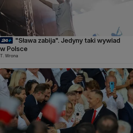
"Sława zabija". Jedyny taki wywiad
w Polsce
T. Wrona