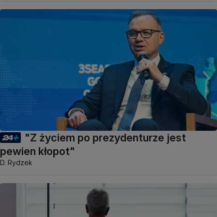
"Z życiem po prezydenturze jest
pewien kłopot"
D. Rydzek