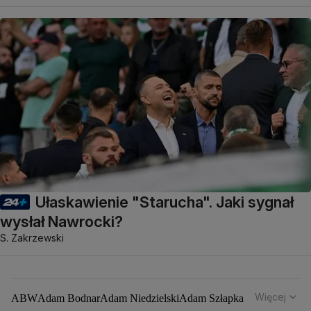
Ułaskawienie "Starucha". Jaki sygnał
wysłał Nawrocki?
S. Zakrzewski
Więcej
ABW
Adam Bodnar
Adam Niedzielski
Adam Szłapka