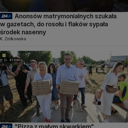
Anonsów matrymonialnych szukała
w gazetach, do rosołu i flaków sypała
środek nasenny
K. Ziółkowska
41 min
"Pizza z małym skwarkiem"