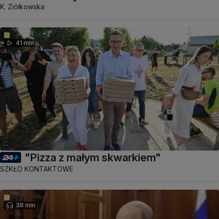
K. Ziółkowska
41 min
"Pizza z małym skwarkiem"
SZKŁO KONTAKTOWE
38 min