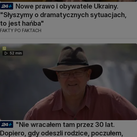
Nowe prawo i obywatele Ukrainy.
"Słyszymy o dramatycznych sytuacjach,
to jest hańba"
FAKTY PO FAKTACH
52 min
"Nie wracałem tam przez 30 lat.
Dopiero, gdy odeszli rodzice, poczułem,