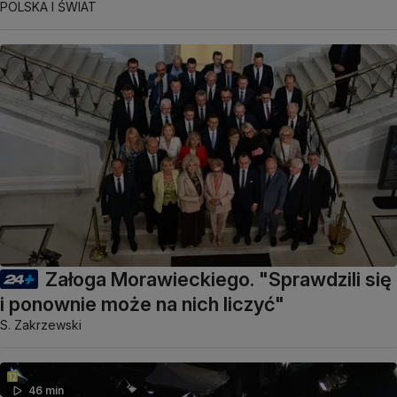
POLSKA I ŚWIAT
Załoga Morawieckiego. "Sprawdzili się
i ponownie może na nich liczyć"
S. Zakrzewski
46 min