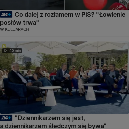
Co dalej z rozłamem w PiS? "Łowienie
posłów trwa"
W KULUARACH
40 min
"Dziennikarzem się jest,
a dziennikarzem śledczym się bywa"