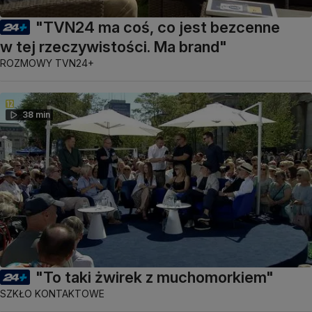
"TVN24 ma coś, co jest bezcenne
w tej rzeczywistości. Ma brand"
ROZMOWY TVN24+
38 min
"To taki żwirek z muchomorkiem"
SZKŁO KONTAKTOWE