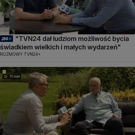
"TVN24 dał ludziom możliwość bycia
świadkiem wielkich i małych wydarzeń"
ROZMOWY TVN24+
11 min