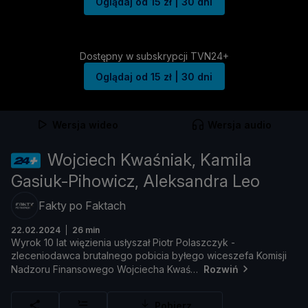
Oglądaj od 15 zł | 30 dni
Dostępny w subskrypcji TVN24+
Oglądaj od 15 zł | 30 dni
Wersja wideo
Wersja audio
Wojciech Kwaśniak, Kamila
Gasiuk-Pihowicz, Aleksandra Leo
Fakty po Faktach
22.02.2024
26 min
Wyrok
10
lat
wię
zienia
usł
yszał
Piotr
Polaszczyk -
zleceniodawca
brutalnego
pobicia
był
ego
wiceszefa
Komisji
Nadzoru
Finansowego
Wojciecha
Kwaś
Rozwiń
Pobierz