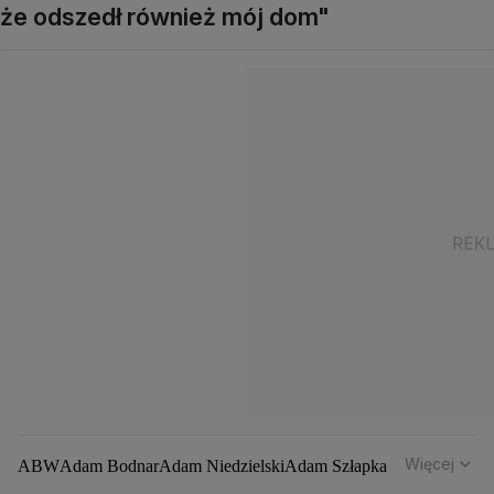
że odszedł również mój dom"
Więcej
ABW
Adam Bodnar
Adam Niedzielski
Adam Szłapka
Administracja Donalda Trumpa