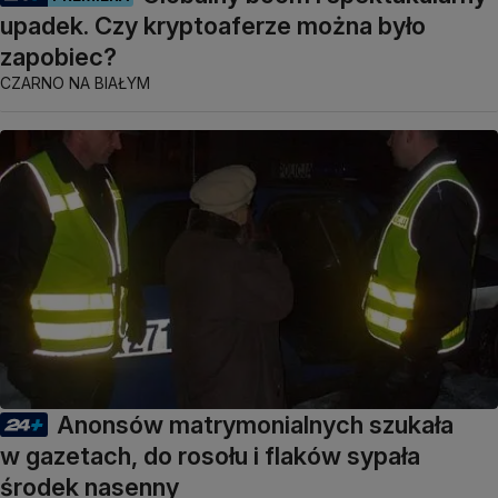
upadek. Czy kryptoaferze można było
zapobiec?
CZARNO NA BIAŁYM
Anonsów matrymonialnych szukała
w gazetach, do rosołu i flaków sypała
środek nasenny