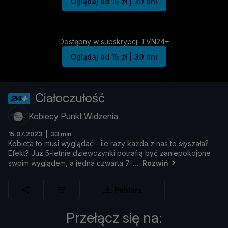
Oglądaj od 15 zł | 30 dni
Dostępny w subskrypcji TVN24+
Oglądaj od 15 zł | 30 dni
Ciałoczułość
Kobiecy Punkt Widzenia
15.07.2023
33 min
Kobieta
to
musi
wyglą
dać -
ile
razy
każ
da
z
nas
to
sł
yszał
a?
Efekt?
Już
5-
letnie
dziewczynki
potrafią
być
zaniepokojone
swoim
wyglą
dem,
a
jedna
czwarta
7-
Rozwiń
Pobierz
Przełącz się na: