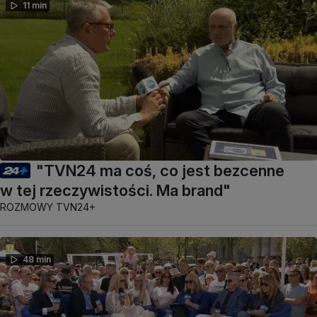
11 min
"TVN24 ma coś, co jest bezcenne
w tej rzeczywistości. Ma brand"
ROZMOWY TVN24+
48 min