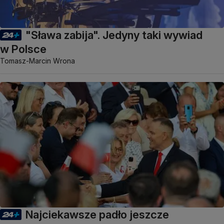
"Sława zabija". Jedyny taki wywiad
w Polsce
Tomasz-Marcin Wrona
Najciekawsze padło jeszcze