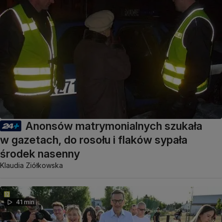
Anonsów matrymonialnych szukała
w gazetach, do rosołu i flaków sypała
środek nasenny
Klaudia Ziółkowska
41 min