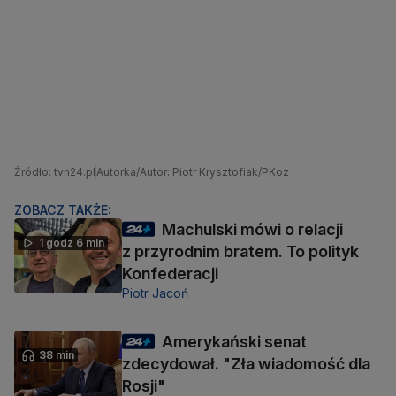
Źródło: tvn24.pl
Autorka/Autor: Piotr Krysztofiak/PKoz
ZOBACZ TAKŻE:
Machulski mówi o relacji
1 godz 6 min
z przyrodnim bratem. To polityk
Konfederacji
Piotr Jacoń
Amerykański senat
38 min
zdecydował. "Zła wiadomość dla
Rosji"