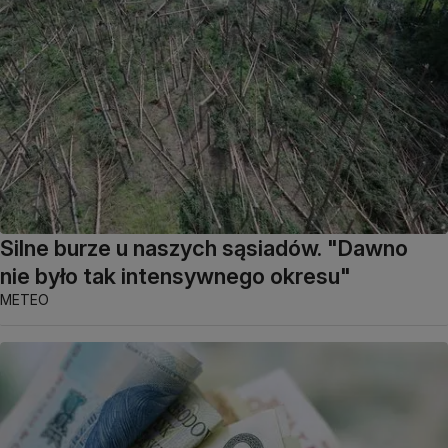
Silne burze u naszych sąsiadów. "Dawno
nie było tak intensywnego okresu"
METEO