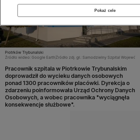
Pokaż cele
Piotrków Trybunalski
Źródło wideo: Google Earth
Źródło zdj. gł.: Samodzielny Szpital Wojewód
Pracownik szpitala w Piotrkowie Trybunalskim
doprowadził do wycieku danych osobowych
ponad 1300 pracowników placówki. Dyrekcja o
zdarzeniu poinformowała Urząd Ochrony Danych
Osobowych, a wobec pracownika "wyciągnęła
konsekwencje służbowe".