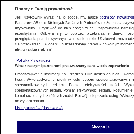
Dbamy o Twoją prywatność
Jeśli użytkownik wyrazi na to zgodę, my, nasze
podmioty stowarzys
Partnerów IAB oraz
30
innych Zaufanych Partnerów może przechowywa
użytkownika i uzyskiwać do nich dostęp w celu zapewnienia bardzi
przeglądania. Odbywa się to poprzez przetwarzanie danych os
przeglądania przechowywanych w plikach cookie. Użytkownik może udzie
ŁÓDŹ
się przetwarzaniu w oparciu o uzasadniony interes w dowolnym momencie
plików cookie i reklam”.
Wyciekły dane ponad 1300 pracowników
Polityka Prywatności
szpitala
Wraz z naszymi partnerami przetwarzamy dane w celu zapewnienia:
Przechowywanie informacji na urządzeniu lub dostęp do nich. Tworzeni
26.02.2026, 12:16
treści. Wykorzystywanie profili w celu doboru spersonalizowanych tr
spersonalizowanych reklam. Pomiar efektywności treści. Wyko
Posłuchaj artykułu
spersonalizowanych reklam. Pomiar efektywności reklam. Rozumienie o
Czyta lektor AI
kombinacji danych z różnych źródeł. Rozwój i ulepszanie usług. Wykor
do wyboru reklam.
Lista partnerów (dostawców)
Akceptuję