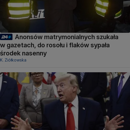
Anonsów matrymonialnych szukała
w gazetach, do rosołu i flaków sypała
środek nasenny
K. Ziółkowska