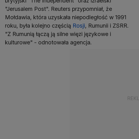
brytyjski "The Independent" oraz izraelski
"Jerusalem Post". Reuters przypomniał, że
Mołdawia, która uzyskała niepodległość w 1991
roku, była kolejno częścią
Rosji
, Rumunii i ZSRR.
"Z Rumunią łączą ją silne więzi językowe i
kulturowe" - odnotowała agencja.