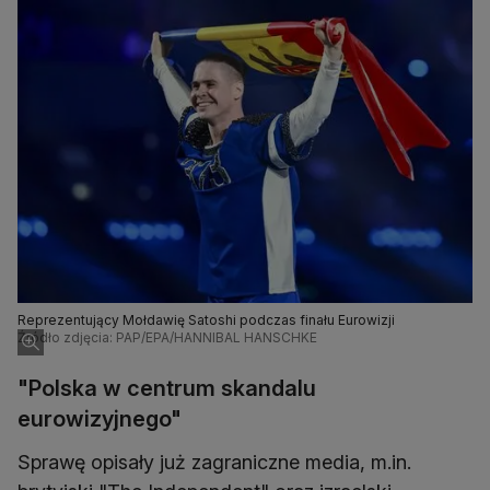
Reprezentujący Mołdawię Satoshi podczas finału Eurowizji
Źródło zdjęcia: PAP/EPA/HANNIBAL HANSCHKE
"Polska w centrum skandalu
eurowizyjnego"
Sprawę opisały już zagraniczne media, m.in.