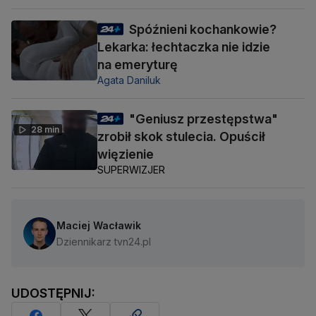
Spóźnieni kochankowie?
Lekarka: łechtaczka nie idzie
na emeryturę
Agata Daniluk
"Geniusz przestępstwa"
28 min
zrobił skok stulecia. Opuścił
więzienie
SUPERWIZJER
Maciej Wacławik
Dziennikarz tvn24.pl
UDOSTĘPNIJ: