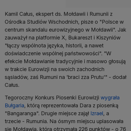
Kamil Całus, ekspert ds. Mołdawii i Rumunii z
Ośrodka Studiów Wschodnich, pisze o "Polsce w
centrum skandalu eurowizyjnego w Mołdawii". Jak
zauważył na platformie X, Bukareszt i Kiszyniów
"łączy wspólnota języka, historii, a nawet
doświadczenie wspólnej państwowości". "W
efekcie Mołdawianie tradycyjnie i masowo głosują
w trakcie Eurowizji na swoich zachodnich
sąsiadów, zaś Rumuni na 'braci zza Prutu'" - dodał
Całus.
Tegoroczny Konkurs Piosenki Eurowizji
wygrała
Bułgaria
, którą reprezentowała Dara z piosenką
"Bangaranga". Drugie miejsce zajął
Izrael
, a
trzecie - Rumunia. Na ósmym miejscu uplasowała
się Mołdawia, która otrzymała 226 punktów - o 76