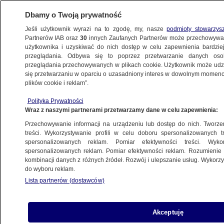
Dbamy o Twoją prywatność
Jeśli użytkownik wyrazi na to zgodę, my, nasze
podmioty stowarzys
Partnerów IAB oraz
30
innych Zaufanych Partnerów może przechowywa
użytkownika i uzyskiwać do nich dostęp w celu zapewnienia bardzi
przeglądania. Odbywa się to poprzez przetwarzanie danych os
przeglądania przechowywanych w plikach cookie. Użytkownik może udzie
KULTURA I STYL
się przetwarzaniu w oparciu o uzasadniony interes w dowolnym momencie
plików cookie i reklam”.
Rezygnacja po finale Eurowizji. W tle głosy
Polityka Prywatności
na Polskę
Wraz z naszymi partnerami przetwarzamy dane w celu zapewnienia:
Przechowywanie informacji na urządzeniu lub dostęp do nich. Tworzeni
Maciej Wacławik
treści. Wykorzystywanie profili w celu doboru spersonalizowanych tr
spersonalizowanych reklam. Pomiar efektywności treści. Wyko
19.05.2026, 11:06
spersonalizowanych reklam. Pomiar efektywności reklam. Rozumienie o
kombinacji danych z różnych źródeł. Rozwój i ulepszanie usług. Wykor
do wyboru reklam.
Posłuchaj artykułu
Czyta lektor AI
Lista partnerów (dostawców)
Akceptuję