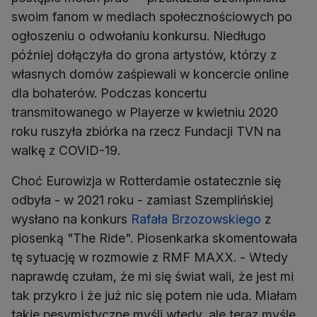
swoim fanom w mediach społecznościowych po
ogłoszeniu o odwołaniu konkursu. Niedługo
później dołączyła do grona artystów, którzy z
własnych domów zaśpiewali w koncercie online
dla bohaterów. Podczas koncertu
transmitowanego w Playerze w kwietniu 2020
roku ruszyła zbiórka na rzecz Fundacji TVN na
walkę z COVID-19.
Choć Eurowizja w Rotterdamie ostatecznie się
odbyła - w 2021 roku - zamiast Szemplińskiej
wysłano na konkurs
Rafała Brzozowskiego
z
piosenką "The Ride". Piosenkarka skomentowała
tę sytuację w rozmowie z RMF MAXX. - Wtedy
naprawdę czułam, że mi się świat wali, że jest mi
tak przykro i że już nic się potem nie uda. Miałam
takie pesymistyczne myśli wtedy, ale teraz myślę,