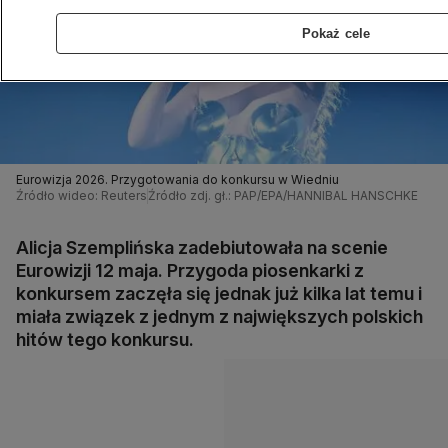
Pokaż cele
Eurowizja 2026. Przygotowania do konkursu w Wiedniu
Źródło wideo: Reuters
Źródło zdj. gł.: PAP/EPA/HANNIBAL HANSCHKE
Alicja Szemplińska zadebiutowała na scenie
Eurowizji 12 maja. Przygoda piosenkarki z
konkursem zaczęła się jednak już kilka lat temu i
miała związek z jednym z największych polskich
hitów tego konkursu.