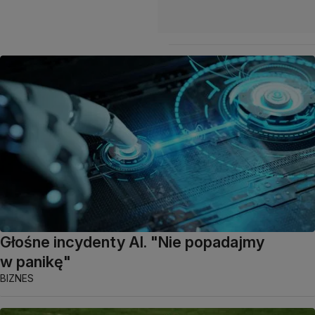
Głośne incydenty AI. "Nie popadajmy
w panikę"
BIZNES