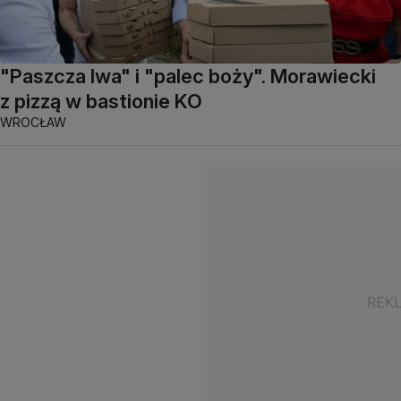
"Paszcza lwa" i "palec boży". Morawiecki
z pizzą w bastionie KO
WROCŁAW