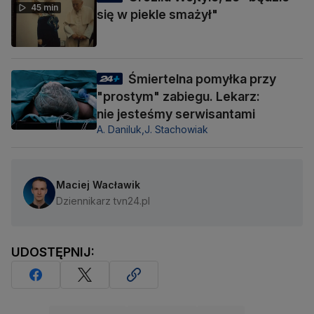
45 min
się w piekle smażył"
Śmiertelna pomyłka przy
"prostym" zabiegu. Lekarz:
nie jesteśmy serwisantami
A. Daniluk,
J. Stachowiak
Maciej Wacławik
Dziennikarz tvn24.pl
UDOSTĘPNIJ: