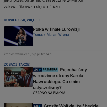
jako przedostatnia. Ostatecznie 24-latka
zakwalifikowała się do finału.
DOWIEDZ SIĘ WIĘCEJ:
Polka w finale Eurowizji
Tomasz-Marcin Wrona
Źródło: rmfmaxx.pl, tvp.pl, tvn24.pl
ZOBACZ TAKŻE:
Pojechaliśmy
PREMIERA
27 min
w rodzinne strony Karola
Nawrockiego. Co o nim
usłyszeliśmy?
CZARNO NA BIAŁYM
Groziła Wojtyle, że "będzie