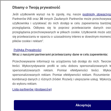
Dbamy o Twoją prywatność
Jeśli użytkownik wyrazi na to zgodę, my, nasze
podmioty stowarzys
Partnerów IAB oraz
30
innych Zaufanych Partnerów może przechowywa
użytkownika i uzyskiwać do nich dostęp w celu zapewnienia bardzi
przeglądania. Odbywa się to poprzez przetwarzanie danych os
przeglądania przechowywanych w plikach cookie. Użytkownik może udzie
KULTURA I STYL
się przetwarzaniu w oparciu o uzasadniony interes w dowolnym momencie
plików cookie i reklam”.
Alicja Szemplińska i jej droga do Eurowizji
Polityka Prywatności
Wraz z naszymi partnerami przetwarzamy dane w celu zapewnienia:
Maciej Wacławik
Przechowywanie informacji na urządzeniu lub dostęp do nich. Tworzeni
12.05.2026, 11:44
treści. Wykorzystywanie profili w celu doboru spersonalizowanych tr
spersonalizowanych reklam. Pomiar efektywności treści. Wyko
spersonalizowanych reklam. Pomiar efektywności reklam. Rozumienie o
Posłuchaj artykułu
kombinacji danych z różnych źródeł. Rozwój i ulepszanie usług. Wykor
Czyta lektor AI
do wyboru reklam.
Lista partnerów (dostawców)
Akceptuję