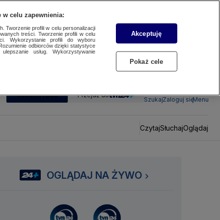
 w celu zapewnienia:
 Tworzenie profili w celu personalizacji
Akceptuję
wanych treści. Tworzenie profili w celu
ci. Wykorzystanie profili do wyboru
Rozumienie odbiorców dzięki statystyce
ulepszanie usług. Wykorzystywanie
Pokaż cele
SUBSKRYBUJ
Przejdź do
Szukaj
Zaloguj się
Menu
Czytaj
Słuchaj
Oglądaj
OGLĄDAJ NA ŻYWO