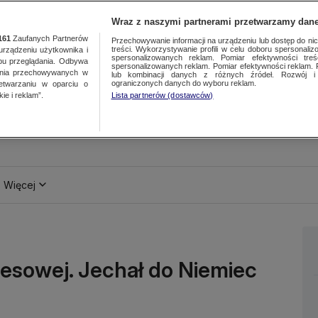
Wraz z naszymi partnerami przetwarzamy dane
161
Zaufanych Partnerów
Przechowywanie informacji na urządzeniu lub dostęp do nich.
treści. Wykorzystywanie profili w celu doboru spersonalizo
ządzeniu użytkownika i
spersonalizowanych reklam. Pomiar efektywności treś
bu przeglądania. Odbywa
spersonalizowanych reklam. Pomiar efektywności reklam. 
ania przechowywanych w
lub kombinacji danych z różnych źródeł. Rozwój i 
ograniczonych danych do wyboru reklam.
zetwarzaniu w oparciu o
ie i reklam”.
Lista partnerów (dostawców)
Więcej
esowej. Jechał do Niemiec