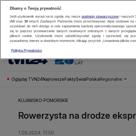
Dbamy o Twoją prywatność
Jeśli użytkownik wyrazi na to zgodę, my, nasze
podmioty stowarzyszone
i naszych
IAB oraz
30
innych Zaufanych Partnerów może przechowywać dane osobowe na ur
uzyskiwać do nich dostęp w celu zapewnienia bardziej spersonalizowanego sposo
się to poprzez przetwarzanie danych osobowych zebranych z danych przegląd
plikach cookie. Użytkownik może udzielić/wycofać zgodę i sprzeciwić się pr
uzasadniony interes w dowolnym momencie, klikając przycisk „Ustawienia plików cook
Polityka Prywatności
Oglądaj TVN24
Najnowsze
Fakty
Świat
Polska
Regionalne
KUJAWSKO-POMORSKIE
Rowerzysta na drodze ekspr
1.09.2024, 11:50