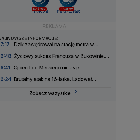
NA ŻYWO
NA ŻYWO
TVN24
TVN24 BiS
NAJNOWSZE INFORMACJE:
17:17
Dzik zawędrował na stację metra w
Budapeszcie
16:48
Życiowy sukces Francuza w Bukowinie.
Jest nowy lider Tour de Pologne
16:41
Ojciec Leo Messiego nie żyje
16:24
Brutalny atak na 16-latka. Lądował
śmigłowiec LPR
Zobacz wszystkie