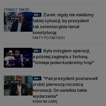
ZOBACZ TAKŻE:
Żurek: nigdy nie mieliśmy
44 min
takiej sytuacji, by prezydent
tak ostentacyjnie łamał
konstytucję
FAKTY PO FAKTACH
Była mózgiem operacji,
45 min
a później zaginęła z fortuną.
"Istnieje jeden konkretny trop"
"Pan prezydent postanowił
55 min
zrobić pierwszą rocznicę
koronacji. On uwielbia takie
wydarzenia"
KAWA NA ŁAWĘ