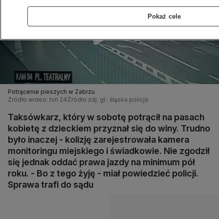
Pokaż cele
Potrącenie pieszych w Zabrzu
Źródło wideo: tvn 24
Źródło zdj. gł.: śląska policja
Taksówkarz, który w sobotę potrącił na pasach
kobietę z dzieckiem przyznał się do winy. Trudno
było inaczej - kolizję zarejestrowała kamera
monitoringu miejskiego i świadkowie. Nie zgodził
się jednak oddać prawa jazdy na minimum pół
roku. - Bo z tego żyję - miał powiedzieć policji.
Sprawa trafi do sądu