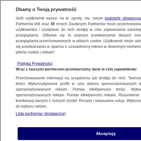
Dbamy o Twoją prywatność
Jeśli użytkownik wyrazi na to zgodę, my, nasze
podmioty stowarzys
Partnerów IAB oraz
30
innych Zaufanych Partnerów może przechowywa
użytkownika i uzyskiwać do nich dostęp w celu zapewnienia bardzi
przeglądania. Odbywa się to poprzez przetwarzanie danych os
przeglądania przechowywanych w plikach cookie. Użytkownik może udzie
KATOWICE
się przetwarzaniu w oparciu o uzasadniony interes w dowolnym momencie
plików cookie i reklam”.
Przyznał się do potrącenia pieszych
Polityka Prywatności
na pasach, prawa jazdy nie chce oddać.
Wraz z naszymi partnerami przetwarzamy dane w celu zapewnienia:
"Bo z tego żyję"
Przechowywanie informacji na urządzeniu lub dostęp do nich. Tworzeni
treści. Wykorzystywanie profili w celu doboru spersonalizowanych tr
29.09.2015, 13:07
spersonalizowanych reklam. Pomiar efektywności treści. Wyko
spersonalizowanych reklam. Pomiar efektywności reklam. Rozumienie o
kombinacji danych z różnych źródeł. Rozwój i ulepszanie usług. Wykor
Udostępnij
do wyboru reklam.
Lista partnerów (dostawców)
Akceptuję