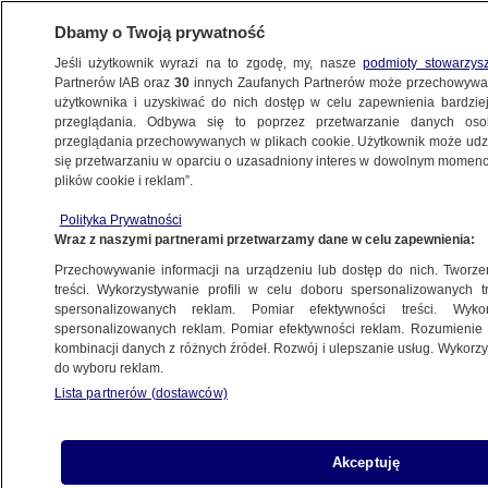
Dbamy o Twoją prywatność
Jeśli użytkownik wyrazi na to zgodę, my, nasze
podmioty stowarzys
Partnerów IAB oraz
30
innych Zaufanych Partnerów może przechowywa
użytkownika i uzyskiwać do nich dostęp w celu zapewnienia bardzi
przeglądania. Odbywa się to poprzez przetwarzanie danych os
przeglądania przechowywanych w plikach cookie. Użytkownik może udzie
POLSKA
się przetwarzaniu w oparciu o uzasadniony interes w dowolnym momencie
plików cookie i reklam”.
Sejm wybrał sędziów do KRS, PiS bojkotuje
Polityka Prywatności
głosowanie
Wraz z naszymi partnerami przetwarzamy dane w celu zapewnienia:
Przechowywanie informacji na urządzeniu lub dostęp do nich. Tworzeni
Aleksandra Sapeta
treści. Wykorzystywanie profili w celu doboru spersonalizowanych tr
spersonalizowanych reklam. Pomiar efektywności treści. Wyko
15.05.2026, 11:35
spersonalizowanych reklam. Pomiar efektywności reklam. Rozumienie o
kombinacji danych z różnych źródeł. Rozwój i ulepszanie usług. Wykor
do wyboru reklam.
Posłuchaj artykułu
Czyta lektor AI
Lista partnerów (dostawców)
Akceptuję