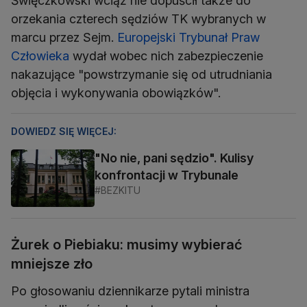
Święczkowski wciąż nie dopuścił także do
orzekania czterech sędziów TK wybranych w
marcu przez Sejm.
Europejski Trybunał Praw
Człowieka
wydał wobec nich zabezpieczenie
nakazujące "powstrzymanie się od utrudniania
objęcia i wykonywania obowiązków".
DOWIEDZ SIĘ WIĘCEJ:
"No nie, pani sędzio". Kulisy
konfrontacji w Trybunale
#BEZKITU
Żurek o Piebiaku: musimy wybierać
mniejsze zło
Po głosowaniu dziennikarze pytali ministra