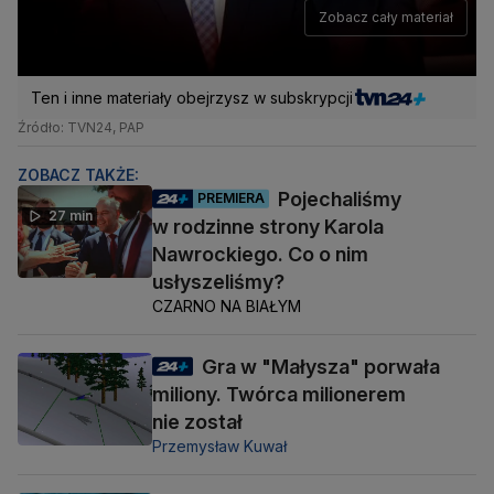
Zobacz cały materiał
Ten i inne materiały obejrzysz w subskrypcji
Źródło: TVN24, PAP
ZOBACZ TAKŻE:
Pojechaliśmy
PREMIERA
27 min
w rodzinne strony Karola
Nawrockiego. Co o nim
usłyszeliśmy?
CZARNO NA BIAŁYM
Gra w "Małysza" porwała
miliony. Twórca milionerem
nie został
Przemysław Kuwał