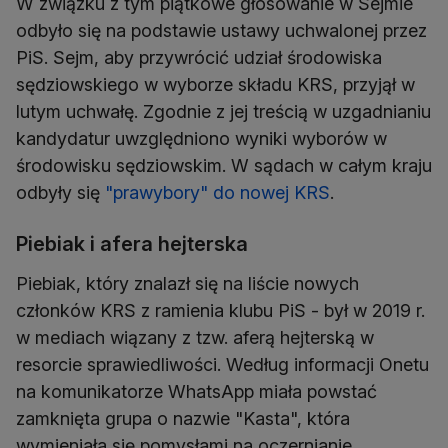
W związku z tym piątkowe głosowanie w Sejmie
odbyło się na podstawie ustawy uchwalonej przez
PiS. Sejm, aby przywrócić udział środowiska
sędziowskiego w wyborze składu KRS, przyjął w
lutym uchwałę. Zgodnie z jej treścią w uzgadnianiu
kandydatur uwzględniono wyniki wyborów w
środowisku sędziowskim. W sądach w całym kraju
odbyły się
"prawybory" do nowej KRS
.
Piebiak i afera hejterska
Piebiak, który znalazł się na liście nowych
członków KRS z ramienia klubu PiS - był w 2019 r.
w mediach wiązany z tzw. aferą hejterską w
resorcie sprawiedliwości. Według informacji Onetu
na komunikatorze WhatsApp miała powstać
zamknięta grupa o nazwie "Kasta", która
wymieniała się pomysłami na oczernianie