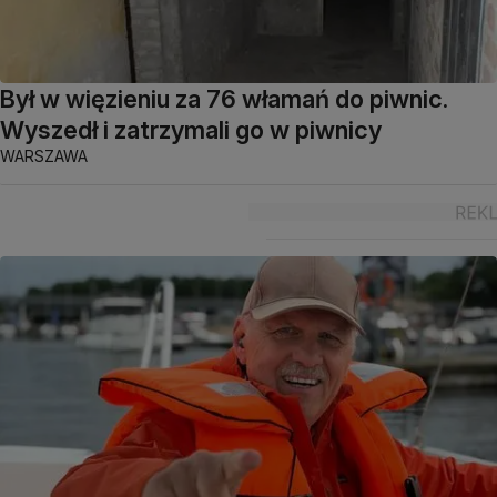
Był w więzieniu za 76 włamań do piwnic.
Wyszedł i zatrzymali go w piwnicy
WARSZAWA