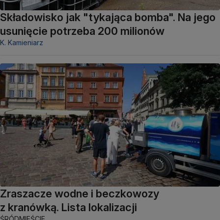
Składowisko jak "tykająca bomba". Na jego
usunięcie potrzeba 200 milionów
K. Kamieniarz
Zraszacze wodne i beczkowozy
z kranówką. Lista lokalizacji
ŚRÓDMIEŚCIE