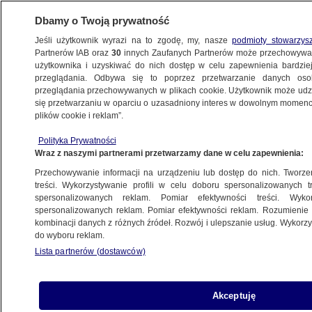
Dbamy o Twoją prywatność
Jeśli użytkownik wyrazi na to zgodę, my, nasze
podmioty stowarzys
Partnerów IAB oraz
30
innych Zaufanych Partnerów może przechowywa
WARSZAWA
użytkownika i uzyskiwać do nich dostęp w celu zapewnienia bardzi
przeglądania. Odbywa się to poprzez przetwarzanie danych os
przeglądania przechowywanych w plikach cookie. Użytkownik może udzie
WOLA
się przetwarzaniu w oparciu o uzasadniony interes w dowolnym momencie
plików cookie i reklam”.
Sporne grunty pod osiedlem. Mieszkańcy
Polityka Prywatności
w strachu, radni jednogłośni
Wraz z naszymi partnerami przetwarzamy dane w celu zapewnienia:
Przechowywanie informacji na urządzeniu lub dostęp do nich. Tworzeni
Oprac.
Alicja Glinianowicz
treści. Wykorzystywanie profili w celu doboru spersonalizowanych tr
spersonalizowanych reklam. Pomiar efektywności treści. Wyko
15.05.2026, 09:32
spersonalizowanych reklam. Pomiar efektywności reklam. Rozumienie o
kombinacji danych z różnych źródeł. Rozwój i ulepszanie usług. Wykor
do wyboru reklam.
Posłuchaj artykułu
Czyta lektor AI
Lista partnerów (dostawców)
Akceptuję