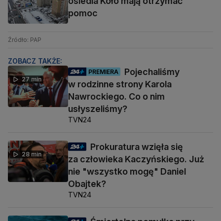
osiedla Koło mają otrzymać
pomoc
Źródło: PAP
ZOBACZ TAKŻE:
Pojechaliśmy
PREMIERA
27 min
w rodzinne strony Karola
Nawrockiego. Co o nim
usłyszeliśmy?
TVN24
Prokuratura wzięła się
28 min
za człowieka Kaczyńskiego. Już
nie "wszystko mogę" Daniel
Obajtek?
TVN24