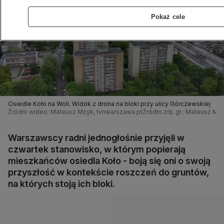
Pokaż cele
Osiedle Koło na Woli. Widok z drona na bloki przy ulicy Górczewskiej
Źródło wideo: Mateusz Mżyk, tvnwarszawa.pl
Źródło zdj. gł.: Mateusz Mż
Warszawscy radni jednogłośnie przyjęli w
czwartek stanowisko, w którym popierają
mieszkańców osiedla Koło - boją się oni o swoją
przyszłość w kontekście roszczeń do gruntów,
na których stoją ich bloki.