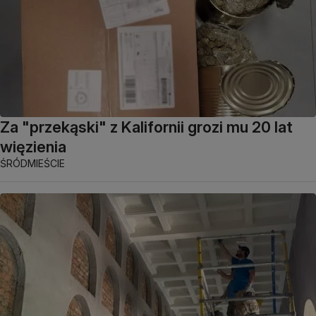
Za "przekąski" z Kalifornii grozi mu 20 lat
więzienia
ŚRÓDMIEŚCIE