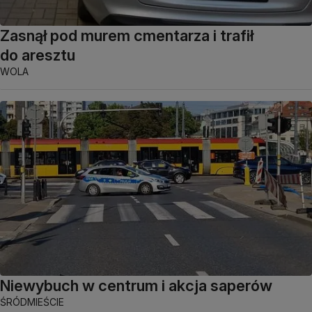
Zasnął pod murem cmentarza i trafił
do aresztu
WOLA
Niewybuch w centrum i akcja saperów
ŚRÓDMIEŚCIE