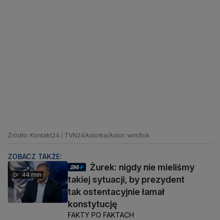
Źródło: Kontakt24 / TVN24
Autorka/Autor: wini/tok
ZOBACZ TAKŻE:
Żurek: nigdy nie mieliśmy
44 min
takiej sytuacji, by prezydent
tak ostentacyjnie łamał
konstytucję
FAKTY PO FAKTACH