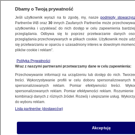
Dbamy o Twoją prywatność
Jeśli użytkownik wyrazi na to zgodę, my, nasze
podmioty stowarzys
Partnerów IAB oraz
30
innych Zaufanych Partnerów może przechowywa
użytkownika i uzyskiwać do nich dostęp w celu zapewnienia bardzi
przeglądania. Odbywa się to poprzez przetwarzanie danych os
przeglądania przechowywanych w plikach cookie. Użytkownik może udzie
KATOWICE
się przetwarzaniu w oparciu o uzasadniony interes w dowolnym momencie
plików cookie i reklam”.
Rzeka Mleczna, ale woda zielona.
Polityka Prywatności
Nie wiadomo, jaka jest przyczyna. Pobrano
Wraz z naszymi partnerami przetwarzamy dane w celu zapewnienia:
próbki
Przechowywanie informacji na urządzeniu lub dostęp do nich. Tworzeni
treści. Wykorzystywanie profili w celu doboru spersonalizowanych tr
15.04.2023, 17:12
spersonalizowanych reklam. Pomiar efektywności treści. Wyko
spersonalizowanych reklam. Pomiar efektywności reklam. Rozumienie o
kombinacji danych z różnych źródeł. Rozwój i ulepszanie usług. Wykor
Udostępnij
do wyboru reklam.
Lista partnerów (dostawców)
Akceptuję