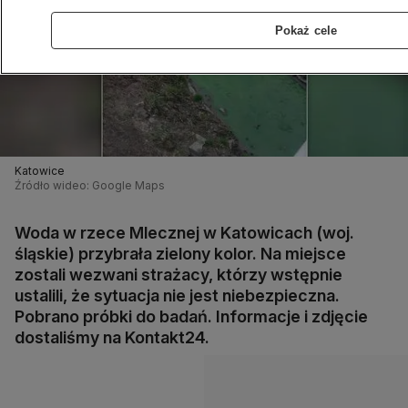
Pokaż cele
Katowice
Źródło wideo: Google Maps
Woda w rzece Mlecznej w Katowicach (woj.
śląskie) przybrała zielony kolor. Na miejsce
zostali wezwani strażacy, którzy wstępnie
ustalili, że sytuacja nie jest niebezpieczna.
Pobrano próbki do badań. Informacje i zdjęcie
dostaliśmy na Kontakt24.