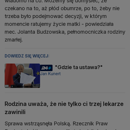
wiadomo na co. Możemy się domyśleć, że
czekano na to, aż płód obumrze, po to, żeby nie
trzeba było podejmować decyzji, w którym
momencie ratujemy życie matki - powiedziała
mec. Jolanta Budzowska, pełnomocniczka rodziny
zmarłej.
DOWIEDZ SIĘ WIĘCEJ:
"Gdzie ta ustawa?"
Jan Kunert
Rodzina uważa, że nie tylko ci trzej lekarze
zawinili
Sprawa wstrząsnęła Polską. Rzecznik Praw