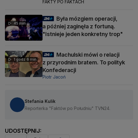
FAKTY PO FAKTACH
Była mózgiem operacji,
45 min
a później zaginęła z fortuną.
"Istnieje jeden konkretny trop"
Machulski mówi o relacji
1 godz 6 min
z przyrodnim bratem. To polityk
Konfederacji
Piotr Jacoń
Stefania Kulik
Reporterka "Faktów po Południu" TVN24.
UDOSTĘPNIJ: