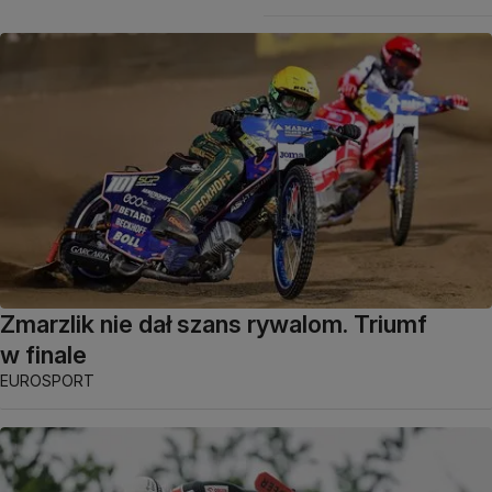
Zmarzlik nie dał szans rywalom. Triumf
w finale
EUROSPORT