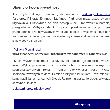
Dbamy o Twoją prywatność
Jeśli użytkownik wyrazi na to zgodę, my, nasze
podmioty stowarzys
Partnerów IAB oraz
30
innych Zaufanych Partnerów może przechowywa
użytkownika i uzyskiwać do nich dostęp w celu zapewnienia bardzi
przeglądania. Odbywa się to poprzez przetwarzanie danych os
przeglądania przechowywanych w plikach cookie. Użytkownik może udzie
FAKTY
się przetwarzaniu w oparciu o uzasadniony interes w dowolnym momencie
plików cookie i reklam”.
Lekarze nie przeprowadzili aborcji,
Polityka Prywatności
usłyszeli zarzuty. Śmierć 33-letniej Doroty
Wraz z naszymi partnerami przetwarzamy dane w celu zapewnienia:
w Nowym Targu wciąż bulwersuje
Przechowywanie informacji na urządzeniu lub dostęp do nich. Tworzeni
treści. Wykorzystywanie profili w celu doboru spersonalizowanych tr
spersonalizowanych reklam. Pomiar efektywności treści. Wyko
Stefania Kulik
spersonalizowanych reklam. Pomiar efektywności reklam. Rozumienie o
6.06.2025, 18:06
kombinacji danych z różnych źródeł. Rozwój i ulepszanie usług. Wykor
do wyboru reklam.
Lista partnerów (dostawców)
Udostępnij
Akceptuję