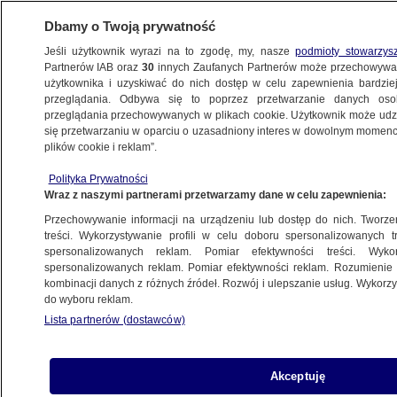
Dbamy o Twoją prywatność
Jeśli użytkownik wyrazi na to zgodę, my, nasze
podmioty stowarzys
Partnerów IAB oraz
30
innych Zaufanych Partnerów może przechowywa
użytkownika i uzyskiwać do nich dostęp w celu zapewnienia bardzi
przeglądania. Odbywa się to poprzez przetwarzanie danych os
przeglądania przechowywanych w plikach cookie. Użytkownik może udzie
ŚWIAT
się przetwarzaniu w oparciu o uzasadniony interes w dowolnym momencie
plików cookie i reklam”.
Administracja Trumpa zmienia wytyczne
Polityka Prywatności
w sprawie aborcji
Wraz z naszymi partnerami przetwarzamy dane w celu zapewnienia:
Przechowywanie informacji na urządzeniu lub dostęp do nich. Tworzeni
4.06.2025, 06:39
treści. Wykorzystywanie profili w celu doboru spersonalizowanych tr
spersonalizowanych reklam. Pomiar efektywności treści. Wyko
Posłuchaj artykułu
spersonalizowanych reklam. Pomiar efektywności reklam. Rozumienie o
Czyta lektor AI
kombinacji danych z różnych źródeł. Rozwój i ulepszanie usług. Wykor
do wyboru reklam.
Lista partnerów (dostawców)
Akceptuję