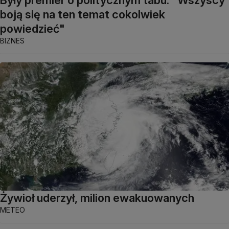
boją się na ten temat cokolwiek
powiedzieć"
BIZNES
Żywioł uderzył, milion ewakuowanych
METEO