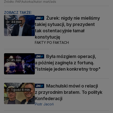
Źródło: PAP
Autorka/Autor: mart/ads
ZOBACZ TAKŻE:
Żurek: nigdy nie mieliśmy
44 min
takiej sytuacji, by prezydent
tak ostentacyjnie łamał
konstytucję
FAKTY PO FAKTACH
Była mózgiem operacji,
45 min
a później zaginęła z fortuną.
"Istnieje jeden konkretny trop"
Machulski mówi o relacji
1 godz 6 min
z przyrodnim bratem. To polityk
Konfederacji
Piotr Jacoń