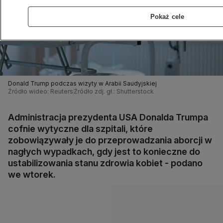
Pokaż cele
Donald Trump podczas wizyty w Arabii Saudyjskiej
Źródło wideo: Reuters
Źródło zdj. gł.: Shutterstock
Administracja prezydenta USA Donalda Trumpa
cofnie wytyczne dla szpitali, które
zobowiązywały je do przeprowadzania aborcji w
nagłych wypadkach, gdy jest to konieczne do
ustabilizowania stanu zdrowia kobiet - podano
we wtorek.