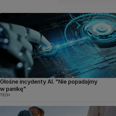
Głośne incydenty AI. "Nie popadajmy
w panikę"
TECH