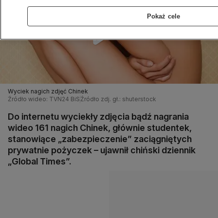
Pokaż cele
Wyciek nagich zdjęć Chinek
Źródło wideo: TVN24 BiS
Źródło zdj. gł.: shuterstock
Do internetu wyciekły zdjęcia bądź nagrania
wideo 161 nagich Chinek, głównie studentek,
stanowiące „zabezpieczenie” zaciągniętych
prywatnie pożyczek – ujawnił chiński dziennik
„Global Times”.