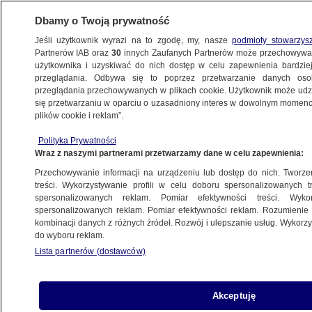
Dbamy o Twoją prywatność
Jeśli użytkownik wyrazi na to zgodę, my, nasze
podmioty stowarzys
Partnerów IAB oraz
30
innych Zaufanych Partnerów może przechowywa
BIZNES
użytkownika i uzyskiwać do nich dostęp w celu zapewnienia bardzi
przeglądania. Odbywa się to poprzez przetwarzanie danych os
przeglądania przechowywanych w plikach cookie. Użytkownik może udzie
ZE ŚWIATA
się przetwarzaniu w oparciu o uzasadniony interes w dowolnym momencie
plików cookie i reklam”.
Nagie zdjęcia setek Chinek wyciekły
Polityka Prywatności
do internetu. Były zabezpieczeniem
Wraz z naszymi partnerami przetwarzamy dane w celu zapewnienia:
pożyczek
Przechowywanie informacji na urządzeniu lub dostęp do nich. Tworzeni
treści. Wykorzystywanie profili w celu doboru spersonalizowanych tr
7.12.2016, 14:12
spersonalizowanych reklam. Pomiar efektywności treści. Wyko
spersonalizowanych reklam. Pomiar efektywności reklam. Rozumienie o
kombinacji danych z różnych źródeł. Rozwój i ulepszanie usług. Wykor
Udostępnij
do wyboru reklam.
Lista partnerów (dostawców)
Akceptuję