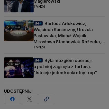
Magierowski
TVN24
Bartosz Arłukowicz,
55 min
Wojciech Konieczny, Urszula
Pasławska, Michał Wójcik,
Mirosława Stachowiak-Różecka,
TVN24
Barbara Socha
Była mózgiem operacji,
45 min
a później zaginęła z fortuną.
"Istnieje jeden konkretny trop"
UDOSTĘPNIJ: