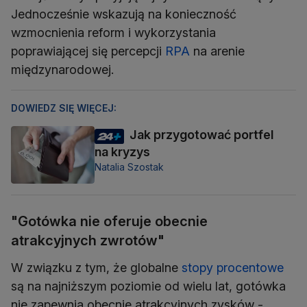
Jednocześnie wskazują na konieczność
wzmocnienia reform i wykorzystania
poprawiającej się percepcji
RPA
na arenie
międzynarodowej.
DOWIEDZ SIĘ WIĘCEJ:
Jak przygotować portfel
na kryzys
Natalia Szostak
"Gotówka nie oferuje obecnie
atrakcyjnych zwrotów"
W związku z tym, że globalne
stopy procentowe
są na najniższym poziomie od wielu lat, gotówka
nie zapewnia obecnie atrakcyjnych zysków -