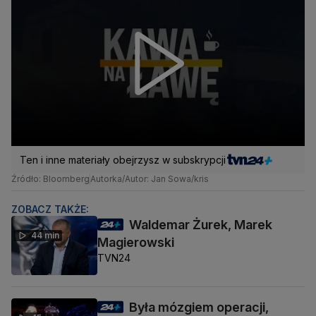
Ten i inne materiały obejrzysz w subskrypcji
Źródło: Bloomberg
Autorka/Autor: Jan Sowa/kris
ZOBACZ TAKŻE:
Waldemar Żurek, Marek
44 min
Magierowski
TVN24
Była mózgiem operacji,