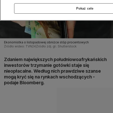
Pokaż cele
Ekonomistka o listopadowej obniżce stóp procentowych
Źródło wideo: TVN24
Źródło zdj. gł.: Shutterstock
Zdaniem największych południowoafrykańskich
inwestorów trzymanie gotówki staje się
nieopłacalne. Według nich prawdziwe szanse
mogą kryć się na rynkach wschodzących -
podaje Bloomberg.