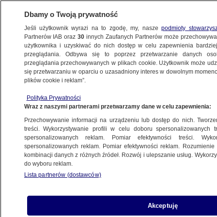
Dbamy o Twoją prywatność
Jeśli użytkownik wyrazi na to zgodę, my, nasze
podmioty stowarzys
Partnerów IAB oraz
30
innych Zaufanych Partnerów może przechowywa
BIZNES
użytkownika i uzyskiwać do nich dostęp w celu zapewnienia bardzi
przeglądania. Odbywa się to poprzez przetwarzanie danych os
przeglądania przechowywanych w plikach cookie. Użytkownik może udzie
ZE ŚWIATA
się przetwarzaniu w oparciu o uzasadniony interes w dowolnym momencie
plików cookie i reklam”.
"Gotówka jest zła". Odwrót w afrykańskim
Polityka Prywatności
kraju
Wraz z naszymi partnerami przetwarzamy dane w celu zapewnienia:
Przechowywanie informacji na urządzeniu lub dostęp do nich. Tworzeni
18.11.2025, 12:43
treści. Wykorzystywanie profili w celu doboru spersonalizowanych tr
spersonalizowanych reklam. Pomiar efektywności treści. Wyko
Posłuchaj artykułu
spersonalizowanych reklam. Pomiar efektywności reklam. Rozumienie o
Czyta lektor AI
kombinacji danych z różnych źródeł. Rozwój i ulepszanie usług. Wykor
do wyboru reklam.
Lista partnerów (dostawców)
Akceptuję