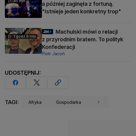
45 min
a później zaginęła z fortuną.
"Istnieje jeden konkretny trop"
Machulski mówi o relacji
1 godz 6 min
z przyrodnim bratem. To polityk
Konfederacji
Piotr Jacoń
UDOSTĘPNIJ:
TAGI:
Afryka
Gospodarka