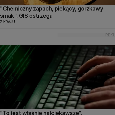
"Chemiczny zapach, piekący, gorzkawy
smak". GIS ostrzega
Z KRAJU
"To jest właśnie najciekawsze".