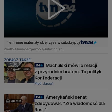
Ten i inne materiały obejrzysz w subskrypcji
Źródło: Bloomberg
Autorka/Autor: fig/ToL
ZOBACZ TAKŻE:
Machulski mówi o relacji
1 godz 6 min
z przyrodnim bratem. To polityk
Konfederacji
Piotr Jacoń
Amerykański senat
38 min
zdecydował. "Zła wiadomość dla
Rosji"