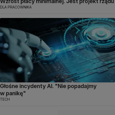
Wzrost płacy minimalnej. Jest projekt rządu
DLA PRACOWNIKA
Głośne incydenty AI. "Nie popadajmy
w panikę"
TECH