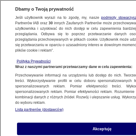
Dbamy o Twoją prywatność
Jeśli użytkownik wyrazi na to zgodę, my, nasze
podmioty stowarzys
Partnerów IAB oraz
30
innych Zaufanych Partnerów może przechowywa
BIZNES
użytkownika i uzyskiwać do nich dostęp w celu zapewnienia bardzi
przeglądania. Odbywa się to poprzez przetwarzanie danych os
przeglądania przechowywanych w plikach cookie. Użytkownik może udzie
RYNKI
się przetwarzaniu w oparciu o uzasadniony interes w dowolnym momencie
plików cookie i reklam”.
Kurs wystrzelił o ponad 750 procent.
Polityka Prywatności
"Przytłaczający popyt"
Wraz z naszymi partnerami przetwarzamy dane w celu zapewnienia:
Przechowywanie informacji na urządzeniu lub dostęp do nich. Tworzeni
17.12.2025, 12:58
treści. Wykorzystywanie profili w celu doboru spersonalizowanych tr
spersonalizowanych reklam. Pomiar efektywności treści. Wyko
Posłuchaj artykułu
spersonalizowanych reklam. Pomiar efektywności reklam. Rozumienie o
Czyta lektor AI
kombinacji danych z różnych źródeł. Rozwój i ulepszanie usług. Wykor
do wyboru reklam.
Lista partnerów (dostawców)
Akceptuję