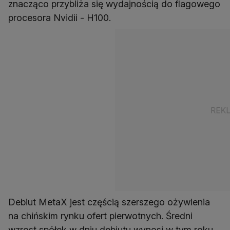
znacząco przybliża się wydajnością do flagowego
procesora Nvidii - H100.
Debiut MetaX jest częścią szerszego ożywienia
na chińskim rynku ofert pierwotnych. Średni
wzrost spółek w dniu debiutu wynosi w tym roku