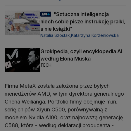
"Sztuczna inteligencja
niech sobie pisze instrukcję pralki,
a nie książki"
Natalia Szostak,
Katarzyna Korzeniowska
Grokipedia, czyli encyklopedia AI
według Elona Muska
TECH
Firma MetaX została założona przez byłych
menedżerów AMD, w tym dyrektora generalnego
Chena Weilianga. Portfolio firmy obejmuje m.in.
serię chipów Xiyun C500, porównywalną z
modelem Nvidia A100, oraz najnowszą generację
C588, która - według deklaracji producenta -