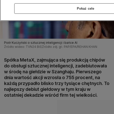
Pokaż cele
Piotr Kuczyński o sztucznej inteligencji i bańce AI
Źródło wideo: TVN24 BiS
Źródło zdj. gł.: PAP/EPA/REHAN KHAN
Spółka MetaX, zajmująca się produkcją chipów
do obsługi sztucznej inteligencji, zadebiutowała
w środę na giełdzie w Szanghaju. Pierwszego
dnia wartość akcji wzrosła o 755 procent, na
każdą przypadło blisko trzy tysiące chętnych. To
najlepszy debiut giełdowy w tym kraju w
ostatniej dekadzie wśród firm tej wielkości.