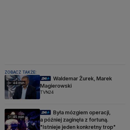
ZOBACZ TAKŻE:
Waldemar Żurek, Marek
44 min
Magierowski
TVN24
Była mózgiem operacji,
45 min
a później zaginęła z fortuną.
"Istnieje jeden konkretny trop"