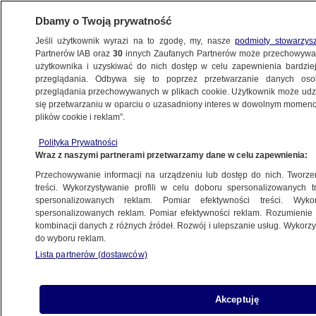
Dbamy o Twoją prywatność
Jeśli użytkownik wyrazi na to zgodę, my, nasze
podmioty stowarzys
Partnerów IAB oraz
30
innych Zaufanych Partnerów może przechowywa
BIZNES
użytkownika i uzyskiwać do nich dostęp w celu zapewnienia bardzi
przeglądania. Odbywa się to poprzez przetwarzanie danych os
przeglądania przechowywanych w plikach cookie. Użytkownik może udzie
się przetwarzaniu w oparciu o uzasadniony interes w dowolnym momencie
TECH
plików cookie i reklam”.
Znalazła swój życiorys zmyślony
przez AI. "Każdy może mieć
Polityka Prywatności
Wraz z naszymi partnerami przetwarzamy dane w celu zapewnienia:
wygenerowaną stronę na swój
Przechowywanie informacji na urządzeniu lub dostęp do nich. Tworzeni
temat"
treści. Wykorzystywanie profili w celu doboru spersonalizowanych tr
spersonalizowanych reklam. Pomiar efektywności treści. Wyko
spersonalizowanych reklam. Pomiar efektywności reklam. Rozumienie o
Maja Piotrowska
kombinacji danych z różnych źródeł. Rozwój i ulepszanie usług. Wykor
17.12.2025, 16:50
do wyboru reklam.
Lista partnerów (dostawców)
Posłuchaj artykułu
Czyta lektor AI
Akceptuję