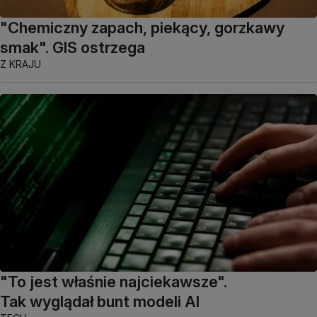
"Chemiczny zapach, piekący, gorzkawy
smak". GIS ostrzega
Z KRAJU
"To jest właśnie najciekawsze".
Tak wyglądał bunt modeli AI