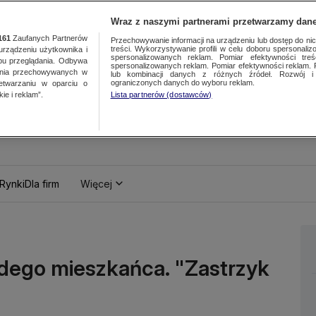
Wraz z naszymi partnerami przetwarzamy dane
161
Zaufanych Partnerów
Przechowywanie informacji na urządzeniu lub dostęp do nich.
treści. Wykorzystywanie profili w celu doboru spersonalizo
ządzeniu użytkownika i
spersonalizowanych reklam. Pomiar efektywności treś
bu przeglądania. Odbywa
spersonalizowanych reklam. Pomiar efektywności reklam. 
ania przechowywanych w
lub kombinacji danych z różnych źródeł. Rozwój i 
ograniczonych danych do wyboru reklam.
zetwarzaniu w oparciu o
ie i reklam”.
Lista partnerów (dostawców)
Rynki
Dla firm
Więcej
żdego mieszkańca. "Zastrzyk