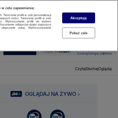
 w celu zapewnienia:
 Tworzenie profili w celu personalizacji
Akceptuję
wanych treści. Tworzenie profili w celu
ci. Wykorzystanie profili do wyboru
Rozumienie odbiorców dzięki statystyce
ulepszanie usług. Wykorzystywanie
Pokaż cele
SUBSKRYBUJ
Przejdź do
Szukaj
Zaloguj się
Menu
Czytaj
Słuchaj
Oglądaj
OGLĄDAJ NA ŻYWO