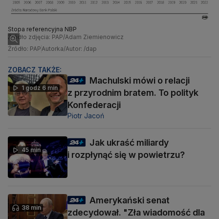
Stopa referencyjna NBP
Źródło zdjęcia: PAP/Adam Ziemienowicz
Źródło: PAP
Autorka/Autor: /dap
ZOBACZ TAKŻE:
Machulski mówi o relacji
1 godz 6 min
z przyrodnim bratem. To polityk
Konfederacji
Piotr Jacoń
Jak ukraść miliardy
45 min
i rozpłynąć się w powietrzu?
Amerykański senat
38 min
zdecydował. "Zła wiadomość dla