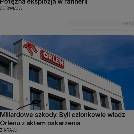
Potężna eksplozja w rafinerii
ZE ŚWIATA
Miliardowe szkody. Byli członkowie władz
Orlenu z aktem oskarżenia
Z KRAJU