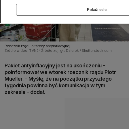
Pokaż cele
Rzecznik rządu o tarczy antyinflacyjnej
Źródło wideo: TVN24
Źródło zdj. gł.: Dziurek / Shutterstock.com
Pakiet antyinflacyjny jest na ukończeniu -
poinformował we wtorek rzecznik rządu Piotr
Mueller. - Myślę, że na początku przyszłego
tygodnia powinna być komunikacja w tym
zakresie - dodał.