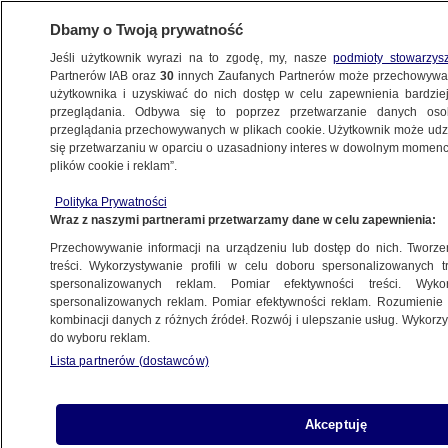
Dbamy o Twoją prywatność
Jeśli użytkownik wyrazi na to zgodę, my, nasze
podmioty stowarzys
Partnerów IAB oraz
30
innych Zaufanych Partnerów może przechowywa
BIZNES
użytkownika i uzyskiwać do nich dostęp w celu zapewnienia bardzi
przeglądania. Odbywa się to poprzez przetwarzanie danych os
przeglądania przechowywanych w plikach cookie. Użytkownik może udzie
Z KRAJU
się przetwarzaniu w oparciu o uzasadniony interes w dowolnym momencie
plików cookie i reklam”.
Rząd szykuje pakiet antyinflacyjny.
Polityka Prywatności
"Kończymy prace"
Wraz z naszymi partnerami przetwarzamy dane w celu zapewnienia:
Przechowywanie informacji na urządzeniu lub dostęp do nich. Tworzeni
9.11.2021, 16:33
treści. Wykorzystywanie profili w celu doboru spersonalizowanych tr
spersonalizowanych reklam. Pomiar efektywności treści. Wyko
spersonalizowanych reklam. Pomiar efektywności reklam. Rozumienie o
Udostępnij
kombinacji danych z różnych źródeł. Rozwój i ulepszanie usług. Wykor
do wyboru reklam.
Lista partnerów (dostawców)
Akceptuję