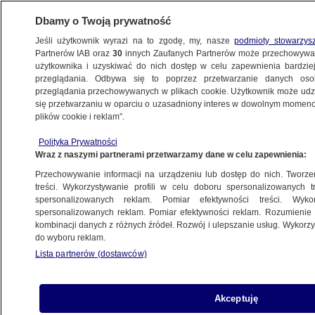
Dbamy o Twoją prywatność
Jeśli użytkownik wyrazi na to zgodę, my, nasze
podmioty stowarzys
Partnerów IAB oraz
30
innych Zaufanych Partnerów może przechowywa
BIZNES
użytkownika i uzyskiwać do nich dostęp w celu zapewnienia bardzi
przeglądania. Odbywa się to poprzez przetwarzanie danych os
przeglądania przechowywanych w plikach cookie. Użytkownik może udzie
Z KRAJU
się przetwarzaniu w oparciu o uzasadniony interes w dowolnym momencie
plików cookie i reklam”.
Ukraińska milionerka chce przejąć dużą
Polityka Prywatności
firmę z Pomorza
Wraz z naszymi partnerami przetwarzamy dane w celu zapewnienia:
Przechowywanie informacji na urządzeniu lub dostęp do nich. Tworzeni
27.09.2023, 07:59
treści. Wykorzystywanie profili w celu doboru spersonalizowanych tr
spersonalizowanych reklam. Pomiar efektywności treści. Wyko
spersonalizowanych reklam. Pomiar efektywności reklam. Rozumienie o
Udostępnij
kombinacji danych z różnych źródeł. Rozwój i ulepszanie usług. Wykor
do wyboru reklam.
Lista partnerów (dostawców)
Akceptuję