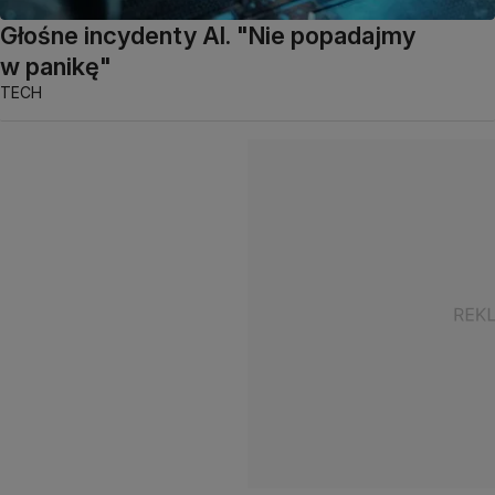
Głośne incydenty AI. "Nie popadajmy
w panikę"
TECH