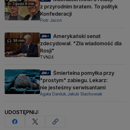
1 godz 6 min
z przyrodnim bratem. To polityk
Konfederacji
Piotr Jacoń
Amerykański senat
38 min
zdecydował. "Zła wiadomość dla
Rosji"
TVN24
Śmiertelna pomyłka przy
"prostym" zabiegu. Lekarz:
nie jesteśmy serwisantami
Agata Daniluk,
Jakub Stachowiak
UDOSTĘPNIJ: