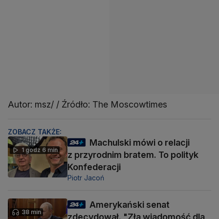
Autor: msz/ / Źródło: The Moscowtimes
ZOBACZ TAKŻE:
Machulski mówi o relacji
1 godz 6 min
z przyrodnim bratem. To polityk
Konfederacji
Piotr Jacoń
Amerykański senat
38 min
zdecydował. "Zła wiadomość dla