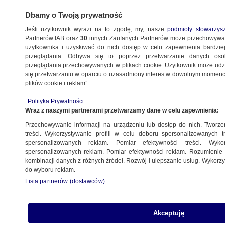
Dbamy o Twoją prywatność
Jeśli użytkownik wyrazi na to zgodę, my, nasze
podmioty stowarzys
Partnerów IAB oraz
30
innych Zaufanych Partnerów może przechowywa
BIZNES
użytkownika i uzyskiwać do nich dostęp w celu zapewnienia bardzi
przeglądania. Odbywa się to poprzez przetwarzanie danych os
przeglądania przechowywanych w plikach cookie. Użytkownik może udzie
Z KRAJU
się przetwarzaniu w oparciu o uzasadniony interes w dowolnym momencie
plików cookie i reklam”.
Polski odzieżowy gigant boi się wojny.
Polityka Prywatności
Zmniejszy inwestycje w Rosji i na Ukrainie?
Wraz z naszymi partnerami przetwarzamy dane w celu zapewnienia:
Przechowywanie informacji na urządzeniu lub dostęp do nich. Tworzeni
19.02.2015, 18:42
treści. Wykorzystywanie profili w celu doboru spersonalizowanych tr
spersonalizowanych reklam. Pomiar efektywności treści. Wyko
spersonalizowanych reklam. Pomiar efektywności reklam. Rozumienie o
Udostępnij
kombinacji danych z różnych źródeł. Rozwój i ulepszanie usług. Wykor
do wyboru reklam.
Lista partnerów (dostawców)
Akceptuję