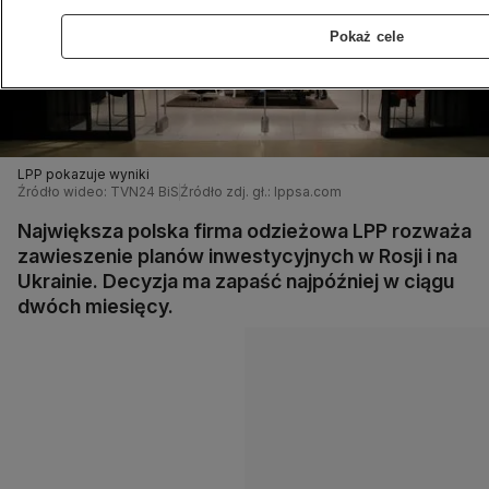
Pokaż cele
LPP pokazuje wyniki
Źródło wideo: TVN24 BiS
Źródło zdj. gł.: lppsa.com
Największa polska firma odzieżowa LPP rozważa
zawieszenie planów inwestycyjnych w Rosji i na
Ukrainie. Decyzja ma zapaść najpóźniej w ciągu
dwóch miesięcy.