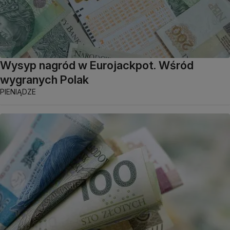
Wysyp nagród w Eurojackpot. Wśród
wygranych Polak
PIENIĄDZE