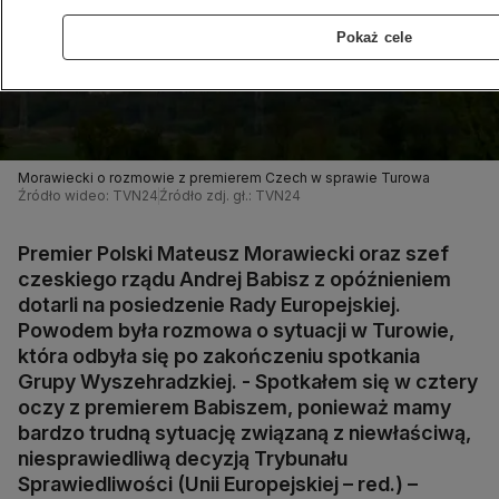
Pokaż cele
Morawiecki o rozmowie z premierem Czech w sprawie Turowa
Źródło wideo: TVN24
Źródło zdj. gł.: TVN24
Premier Polski Mateusz Morawiecki oraz szef
czeskiego rządu Andrej Babisz z opóźnieniem
dotarli na posiedzenie Rady Europejskiej.
Powodem była rozmowa o sytuacji w Turowie,
która odbyła się po zakończeniu spotkania
Grupy Wyszehradzkiej. - Spotkałem się w cztery
oczy z premierem Babiszem, ponieważ mamy
bardzo trudną sytuację związaną z niewłaściwą,
niesprawiedliwą decyzją Trybunału
Sprawiedliwości (Unii Europejskiej – red.) –