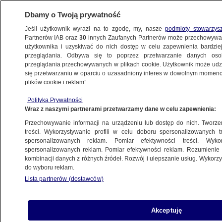
Dbamy o Twoją prywatność
Jeśli użytkownik wyrazi na to zgodę, my, nasze
podmioty stowarzys
Partnerów IAB oraz
30
innych Zaufanych Partnerów może przechowywa
BIZNES
użytkownika i uzyskiwać do nich dostęp w celu zapewnienia bardzi
przeglądania. Odbywa się to poprzez przetwarzanie danych os
przeglądania przechowywanych w plikach cookie. Użytkownik może udzie
Z KRAJU
się przetwarzaniu w oparciu o uzasadniony interes w dowolnym momencie
plików cookie i reklam”.
Morawiecki rozmawiał z premierem Czech
Polityka Prywatności
o Turowie. "Mamy bardzo trudną sytuację"
Wraz z naszymi partnerami przetwarzamy dane w celu zapewnienia:
Przechowywanie informacji na urządzeniu lub dostęp do nich. Tworzeni
24.05.2021, 14:06
Aktualizacja:
24.05.2021, 19:53
treści. Wykorzystywanie profili w celu doboru spersonalizowanych tr
spersonalizowanych reklam. Pomiar efektywności treści. Wyko
spersonalizowanych reklam. Pomiar efektywności reklam. Rozumienie o
Udostępnij
kombinacji danych z różnych źródeł. Rozwój i ulepszanie usług. Wykor
do wyboru reklam.
Lista partnerów (dostawców)
Akceptuję