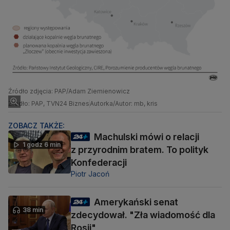
Źródło zdjęcia: PAP/Adam Ziemienowicz
Źródło: PAP, TVN24 Biznes
Autorka/Autor: mb, kris
ZOBACZ TAKŻE:
Machulski mówi o relacji
1 godz 6 min
z przyrodnim bratem. To polityk
Konfederacji
Piotr Jacoń
Amerykański senat
38 min
zdecydował. "Zła wiadomość dla
Rosji"